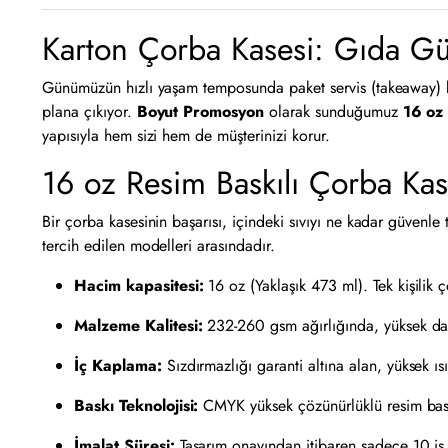
Karton Çorba Kasesi: Gıda Güv
Günümüzün hızlı yaşam temposunda paket servis (takeaway) kül
plana çıkıyor.
Boyut Promosyon
olarak sunduğumuz
16 oz 
yapısıyla hem sizi hem de müşterinizi korur.
16 oz Resim Baskılı Çorba Kase
Bir çorba kasesinin başarısı, içindeki sıvıyı ne kadar güvenle
tercih edilen modelleri arasındadır.
Hacim kapasitesi:
16 oz (Yaklaşık 473 ml). Tek kişilik ç
Malzeme Kalitesi:
232-260 gsm ağırlığında, yüksek day
İç Kaplama:
Sızdırmazlığı garanti altına alan, yüksek ı
Baskı Teknolojisi:
CMYK yüksek çözünürlüklü resim baskı
İmalat Süresi:
Tasarım onayından itibaren sadece 10 iş