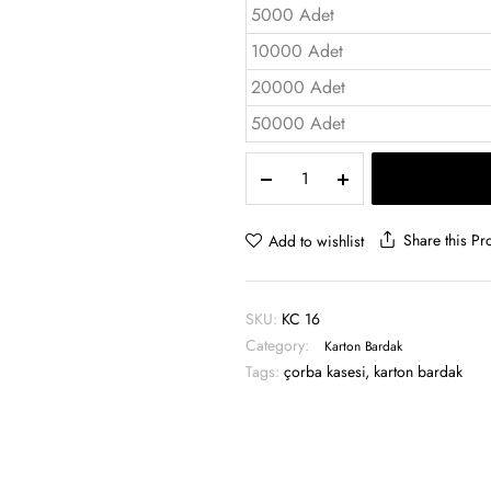
5000 Adet
10000 Adet
20000 Adet
50000 Adet
16
oz
Karton
Çorba
Share this Pr
Add to wishlist
Kasesi
-
KC
SKU:
KC 16
16
Category:
quantity
Karton Bardak
Tags:
çorba kasesi
,
karton bardak