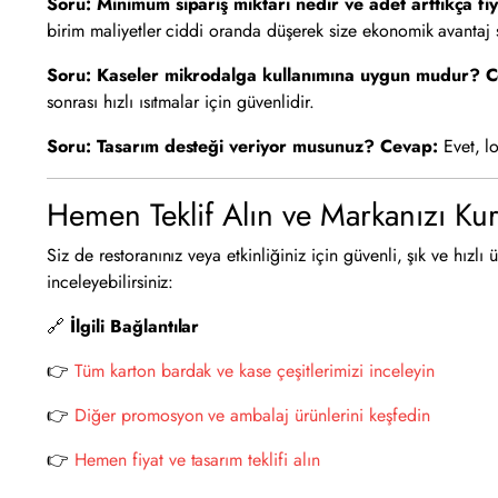
Soru: Minimum sipariş miktarı nedir ve adet arttıkça fi
birim maliyetler ciddi oranda düşerek size ekonomik avantaj 
Soru: Kaseler mikrodalga kullanımına uygun mudur?
C
sonrası hızlı ısıtmalar için güvenlidir.
Soru: Tasarım desteği veriyor musunuz?
Cevap:
Evet, lo
Hemen Teklif Alın ve Markanızı Ku
Siz de restoranınız veya etkinliğiniz için güvenli, şık ve hızlı
inceleyebilirsiniz:
🔗
İlgili Bağlantılar
👉
Tüm karton bardak ve kase çeşitlerimizi inceleyin
👉
Diğer promosyon ve ambalaj ürünlerini keşfedin
👉
Hemen fiyat ve tasarım teklifi alın