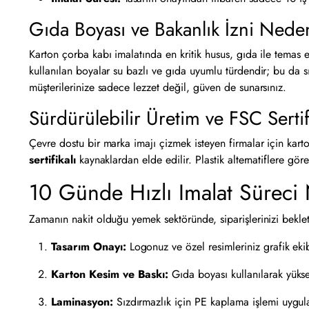
Gıda Boyası ve Bakanlık İzni Ned
Karton çorba kabı imalatında en kritik husus, gıda ile temas
kullanılan boyalar su bazlı ve gıda uyumlu türdendir; bu da s
müşterilerinize sadece lezzet değil, güven de sunarsınız.
Sürdürülebilir Üretim ve FSC Sertif
Çevre dostu bir marka imajı çizmek isteyen firmalar için kar
sertifikalı
kaynaklardan elde edilir. Plastik alternatiflere gö
10 Günde Hızlı Imalat Süreci N
Zamanın nakit olduğu yemek sektöründe, siparişlerinizi bekle
Tasarım Onayı:
Logonuz ve özel resimleriniz grafik eki
Karton Kesim ve Baskı:
Gıda boyası kullanılarak yükse
Laminasyon:
Sızdırmazlık için PE kaplama işlemi uygula