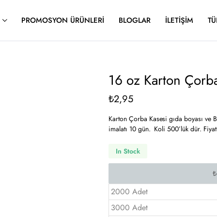
PROMOSYON ÜRÜNLERI
BLOGLAR
İLETIŞIM
TÜ
16 oz Karton Çorb
₺
2,95
Karton Çorba Kasesi gıda boyası ve Bak
imalatı 10 gün. Koli 500’lük dür. Fiyatl
In Stock
2000 Adet
3000 Adet