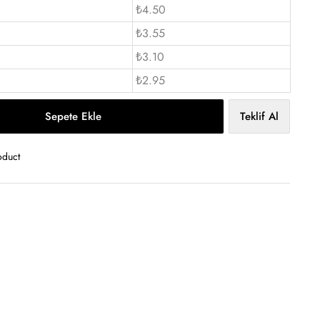
₺4.50
₺3.55
₺3.10
₺2.95
Sepete Ekle
Teklif Al
oduct