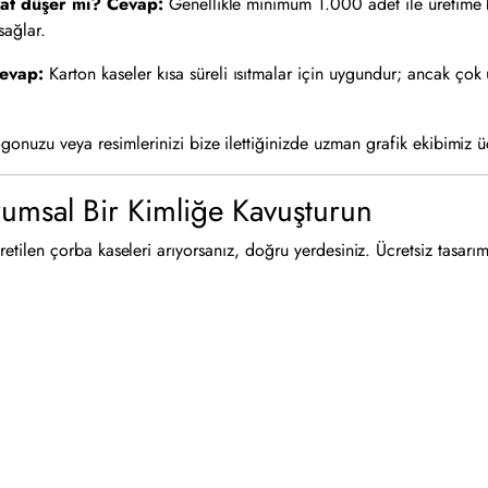
yat düşer mi?
Cevap:
Genellikle minimum 1.000 adet ile üretime b
sağlar.
evap:
Karton kaseler kısa süreli ısıtmalar için uygundur; ancak çok
gonuzu veya resimlerinizi bize ilettiğinizde uzman grafik ekibimiz ü
rumsal Bir Kimliğe Kavuşturun
 üretilen çorba kaseleri arıyorsanız, doğru yerdesiniz. Ücretsiz tasarı