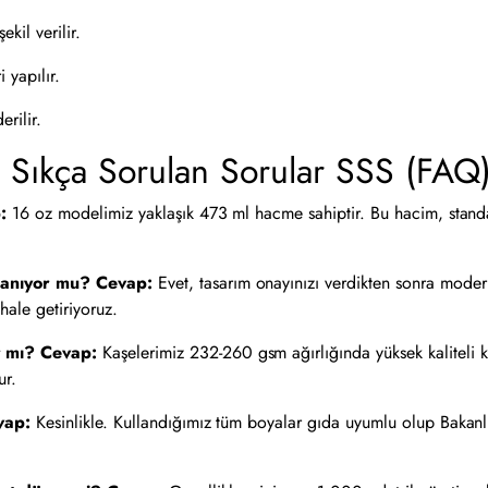
kil verilir.
 yapılır.
rilir.
 Sıkça Sorulan Sorular SSS (FAQ
:
16 oz modelimiz yaklaşık 473 ml hacme sahiptir. Bu hacim, standa
lanıyor mu?
Cevap:
Evet, tasarım onayınızı verdikten sonra mode
hale getiriyoruz.
r mı?
Cevap:
Kaşelerimiz 232-260 gsm ağırlığında yüksek kaliteli k
ur.
vap:
Kesinlikle. Kullandığımız tüm boyalar gıda uyumlu olup Bakanlı