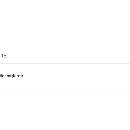
C 16”
tlenmişlerdir