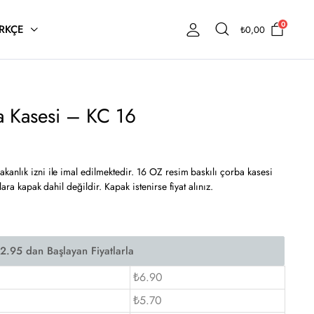
0
RKÇE
₺
0,00
a Kasesi – KC 16
anlık izni ile imal edilmektedir. 16 OZ resim baskılı çorba kasesi
ara kapak dahil değildir. Kapak istenirse fiyat alınız.
₺6.90
₺5.70