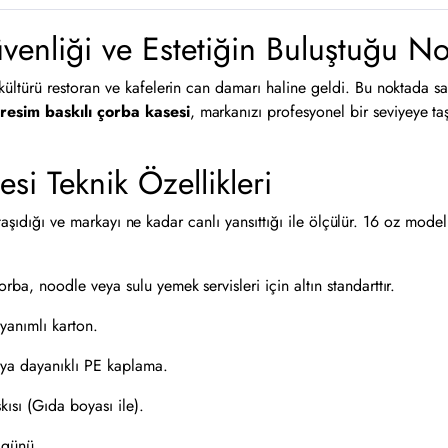
enliği ve Estetiğin Buluştuğu No
türü restoran ve kafelerin can damarı haline geldi. Bu noktada sad
resim baskılı çorba kasesi
, markanızı profesyonel bir seviyeye t
si Teknik Özellikleri
 taşıdığı ve markayı ne kadar canlı yansıttığı ile ölçülür. 16 oz mode
orba, noodle veya sulu yemek servisleri için altın standarttır.
anımlı karton.
sıya dayanıklı PE kaplama.
sı (Gıda boyası ile).
 günü.