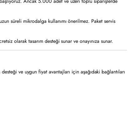
aşlıyoruz. Ancak 5.000 adet ve üzeri toplu siparişlerde
 uzun süreli mikrodalga kullanımı önerilmez. Paket servis
cretsiz olarak tasarım desteği sunar ve onayınıza sunar.
m desteği ve uygun fiyat avantajları için aşağıdaki bağlantıları