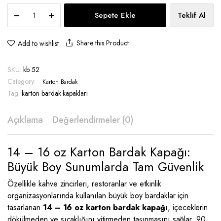
14-
Sepete Ekle
Teklif Al
16
Oz
Karton
Share this Product
Add to wishlist
Bardak
Kapağı
SKU:
kb 52
-
KB
Category:
Karton Bardak
52
Tag:
karton bardak kapakları
quantity
Açıklama
Değerlendirmeler (0)
14 – 16 oz Karton Bardak Kapağı:
Büyük Boy Sunumlarda Tam Güvenlik
Özellikle kahve zincirleri, restoranlar ve etkinlik
organizasyonlarında kullanılan büyük boy bardaklar için
tasarlanan
14 – 16 oz karton bardak kapağı
, içeceklerin
dökülmeden ve sıcaklığını yitirmeden taşınmasını sağlar. 90