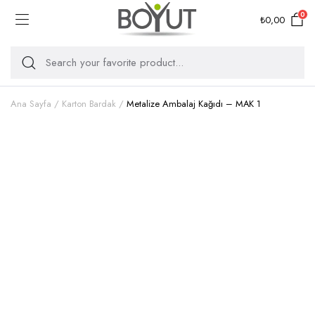
0
₺
0,00
Ana Sayfa
Karton Bardak
Metalize Ambalaj Kağıdı – MAK 1