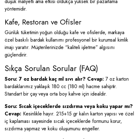
düşük maliyetli ama etkisi oldukça yüksek bir pazarlama
yöntemidir.
Kafe, Restoran ve Ofisler
Günlük tüketimin yoğun olduğu kafe ve ofislerde, markaya
özel baskılı bardak kullanımı profesyonel bir kurumsal kimlik
imajı yaratır. Müşterilerinizde “kaliteli işletme” algısını
güçlendirir.
Sıkça Sorulan Sorular (FAQ)
Soru: 7 oz bardak kaç ml sıvı alır?
Cevap:
7 oz karton
bardaklarımız yaklaşık 180 cc (180 ml) hacme sahiptir.
Standart bir çay veya orta boy kahve için idealdir.
Soru: Sıcak içeceklerde sızdırma veya koku yapar mı?
Cevap:
Kesinlikle hayır. 215+15 gr kalın karton yapısı ve özel
iç kaplaması sayesinde sıcak içeceklerde formunu korur,
sızdırma yapmaz ve koku oluşumunu engeller.