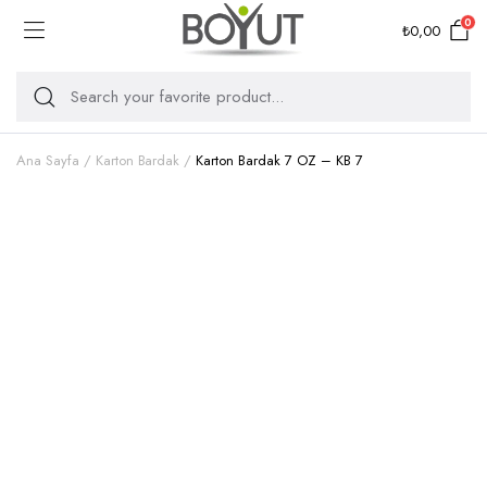
0
₺
0,00
Ana Sayfa
Karton Bardak
Karton Bardak 7 OZ – KB 7