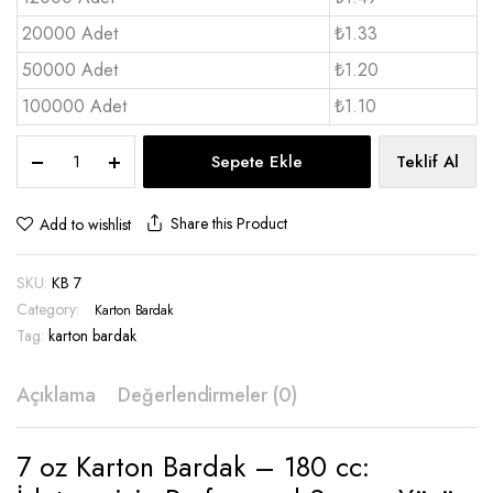
20000 Adet
₺1.33
50000 Adet
₺1.20
100000 Adet
₺1.10
Karton
Sepete Ekle
Teklif Al
Bardak
7
OZ
Share this Product
Add to wishlist
-
KB
SKU:
KB 7
7
quantity
Category:
Karton Bardak
Tag:
karton bardak
Açıklama
Değerlendirmeler (0)
7 oz Karton Bardak – 180 cc: