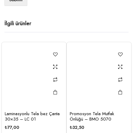
İlgili ürünler
Laminasyonlu Tela bez Çanta
Promosyon Tela Mutfak
30×35 – LC 01
Önlüğü – BMO 5070
₺
77,00
₺
32,50