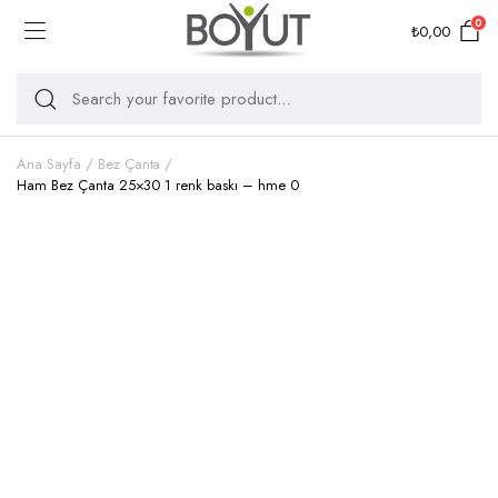
0
₺
0,00
Ana Sayfa
Bez Çanta
Ham Bez Çanta 25×30 1 renk baskı – hme 0