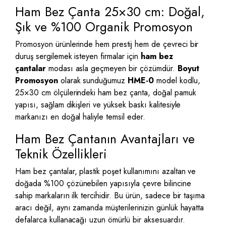
Ham Bez Çanta 25×30 cm: Doğal,
Şık ve %100 Organik Promosyon
Promosyon ürünlerinde hem prestij hem de çevreci bir
duruş sergilemek isteyen firmalar için
ham bez
çantalar
modası asla geçmeyen bir çözümdür.
Boyut
Promosyon
olarak sunduğumuz
HME-0
model kodlu,
25×30 cm ölçülerindeki ham bez çanta, doğal pamuk
yapısı, sağlam dikişleri ve yüksek baskı kalitesiyle
markanızı en doğal haliyle temsil eder.
Ham Bez Çantanın Avantajları ve
Teknik Özellikleri
Ham bez çantalar, plastik poşet kullanımını azaltan ve
doğada %100 çözünebilen yapısıyla çevre bilincine
sahip markaların ilk tercihidir. Bu ürün, sadece bir taşıma
aracı değil, aynı zamanda müşterilerinizin günlük hayatta
defalarca kullanacağı uzun ömürlü bir aksesuardır.