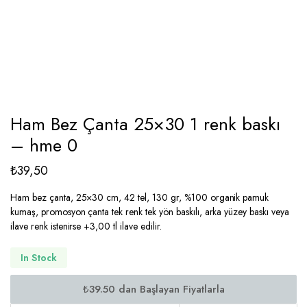
Ham Bez Çanta 25×30 1 renk baskı
– hme 0
₺
39,50
Ham bez çanta, 25×30 cm, 42 tel, 130 gr, %100 organik pamuk
kumaş, promosyon çanta tek renk tek yön baskılı, arka yüzey baskı veya
ilave renk istenirse +3,00 tl ilave edilir.
In Stock