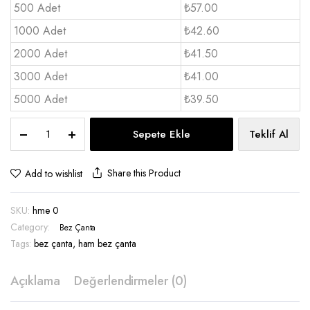
500 Adet
₺57.00
1000 Adet
₺42.60
2000 Adet
₺41.50
3000 Adet
₺41.00
5000 Adet
₺39.50
Ham
Sepete Ekle
Teklif Al
Bez
Çanta
25x30
Share this Product
Add to wishlist
1
renk
SKU:
hme 0
baskı
-
Category:
Bez Çanta
hme
Tags:
bez çanta
,
ham bez çanta
0
quantity
Açıklama
Değerlendirmeler (0)