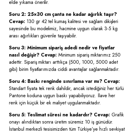
elde yıkama önerilir.
Soru 2: 25×30 cm çanta ne kadar ağırlık taşır?
Cevap:
130 gr 42 tel kumaş kalitesi ve sağlam dikişleri
sayesinde bu modelimiz, hacmine uygun olarak 3-5 kg
arası ağırlıkları güvenle taşıyabilir.
Soru 3: Minimum sipariş adedi nedir ve fiyatlar
nasıl değişir?
Cevap:
Minimum sipariş miktarımız 250
adettir. Sipariş miktarı arttıkça (500, 1000, 5000 adet
gibi) birim fiyatlarımızda ciddi avantajlar sağlanmaktadır.
Soru 4: Baskı renginde sınırlama var mı?
Cevap:
Standart fiyata tek renk dahildir, ancak istediğiniz her türlü
Pantone koduna uygun baskı yapabiliyoruz. İlave her
renk için küçük bir ek maliyet uygulanmaktadır.
Soru 5: Teslimat süresi ne kadardır?
Cevap:
Grafik
onayı alındıktan sonra üretim süremiz 10 iş günüdür.
İstanbul merkezli tesisimizden tüm Türkiye’ye hızlı sevkiyat