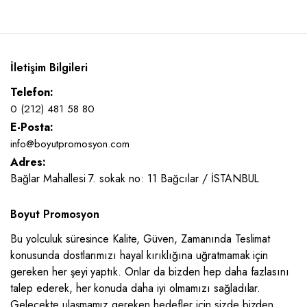
İletişim Bilgileri
Telefon:
0 (212) 481 58 80
E-Posta:
info@boyutpromosyon.com
Adres:
Bağlar Mahallesi 7. sokak no: 11 Bağcılar / İSTANBUL
Boyut Promosyon
Bu yolculuk süresince Kalite, Güven, Zamanında Teslimat
konusunda dostlarımızı hayal kırıklığına uğratmamak için
gereken her şeyi yaptık. Onlar da bizden hep daha fazlasını
talep ederek, her konuda daha iyi olmamızı sağladılar.
Gelecekte ulaşmamız gereken hedefler için sizde bizden