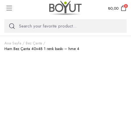
0
₺
0,00
Ana Sayfa
Bez Çanta
Ham Bez Çanta 40×48 1 renk baskı – hme 4