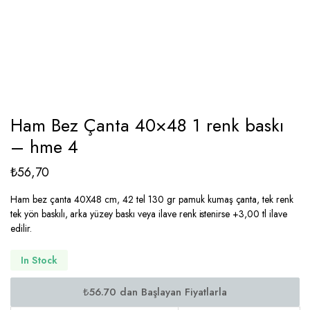
Ham Bez Çanta 40×48 1 renk baskı
– hme 4
₺
56,70
Ham bez çanta 40X48 cm, 42 tel 130 gr pamuk kumaş çanta, tek renk
tek yön baskılı, arka yüzey baskı veya ilave renk istenirse +3,00 tl ilave
edilir.
In Stock