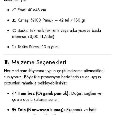
📏 Ebat: 40×48 cm
🧵 Kumaş: %100 Pamuk – 42 tel / 130 gr
🎨 Baskı: Tek renk (ek renk veya arka yüzeye baskı
istenirse +3,00 TL/adet)
🚀 Teslim Süresi: 10 iş günü
🧵 Malzeme Seçenekleri
Her markanın ihtiyacına uygun çeşitli malzeme alternatifleri
sunuyoruz. Böylelikle promosyon hedeflerinize en uygun
çözümleri rahatlıkla belirleyebilirsiniz:
🌿
Ham bez (Organik pamuk):
Doğal, sağlam ve
çevre dostu kullanım sunar.
🎒
Tela (Nonwoven kumaş):
Ekonomik ve hafif