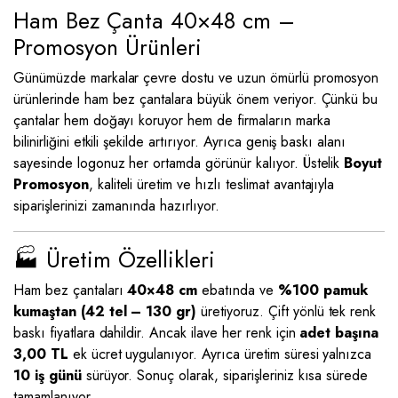
Ham Bez Çanta 40×48 cm –
Promosyon Ürünleri
Günümüzde markalar çevre dostu ve uzun ömürlü promosyon
ürünlerinde ham bez çantalara büyük önem veriyor. Çünkü bu
çantalar hem doğayı koruyor hem de firmaların marka
bilinirliğini etkili şekilde artırıyor. Ayrıca geniş baskı alanı
sayesinde logonuz her ortamda görünür kalıyor. Üstelik
Boyut
Promosyon
, kaliteli üretim ve hızlı teslimat avantajıyla
siparişlerinizi zamanında hazırlıyor.
🏭 Üretim Özellikleri
Ham bez çantaları
40×48 cm
ebatında ve
%100 pamuk
kumaştan (42 tel – 130 gr)
üretiyoruz. Çift yönlü tek renk
baskı fiyatlara dahildir. Ancak ilave her renk için
adet başına
3,00 TL
ek ücret uygulanıyor. Ayrıca üretim süresi yalnızca
10 iş günü
sürüyor. Sonuç olarak, siparişleriniz kısa sürede
tamamlanıyor.