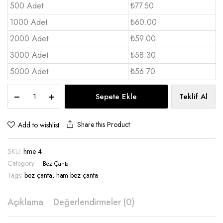
500 Adet
₺77.50
1000 Adet
₺60.00
2000 Adet
₺59.00
3000 Adet
₺58.30
5000 Adet
₺56.70
Ham
Sepete Ekle
Teklif Al
Bez
Çanta
40x48
Share this Product
Add to wishlist
1
renk
SKU:
hme 4
baskı
-
Category:
Bez Çanta
hme
Tags:
bez çanta
,
ham bez çanta
4
quantity
Açıklama
Değerlendirmeler (0)