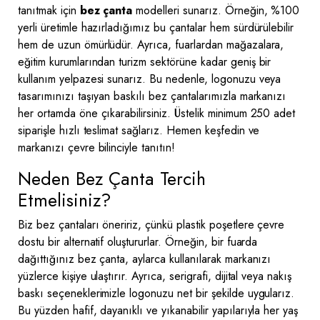
tanıtmak için
bez çanta
modelleri sunarız. Örneğin, %100
yerli üretimle hazırladığımız bu çantalar hem sürdürülebilir
hem de uzun ömürlüdür. Ayrıca, fuarlardan mağazalara,
eğitim kurumlarından turizm sektörüne kadar geniş bir
kullanım yelpazesi sunarız. Bu nedenle, logonuzu veya
tasarımınızı taşıyan baskılı bez çantalarımızla markanızı
her ortamda öne çıkarabilirsiniz. Üstelik minimum 250 adet
siparişle hızlı teslimat sağlarız. Hemen keşfedin ve
markanızı çevre bilinciyle tanıtın!
Neden Bez Çanta Tercih
Etmelisiniz?
Biz bez çantaları öneririz, çünkü plastik poşetlere çevre
dostu bir alternatif oluştururlar. Örneğin, bir fuarda
dağıttığınız bez çanta, aylarca kullanılarak markanızı
yüzlerce kişiye ulaştırır. Ayrıca, serigrafi, dijital veya nakış
baskı seçeneklerimizle logonuzu net bir şekilde uygularız.
Bu yüzden hafif, dayanıklı ve yıkanabilir yapılarıyla her yaş