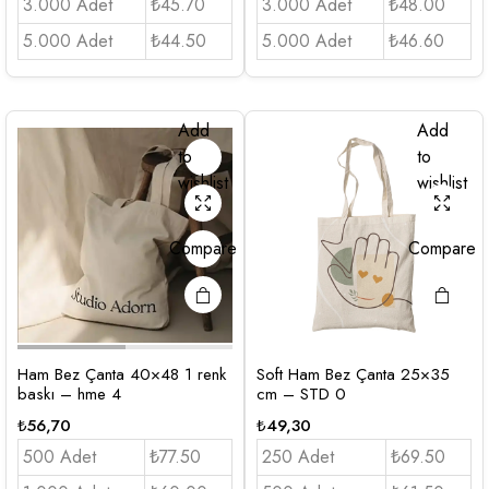
3.000 Adet
₺45.70
3.000 Adet
₺48.00
5.000 Adet
₺44.50
5.000 Adet
₺46.60
Add
Add
to
to
wishlist
wishlist
Compare
Compare
Ham Bez Çanta 40×48 1 renk
Soft Ham Bez Çanta 25×35
baskı – hme 4
cm – STD 0
₺
56,70
₺
49,30
500 Adet
₺77.50
250 Adet
₺69.50