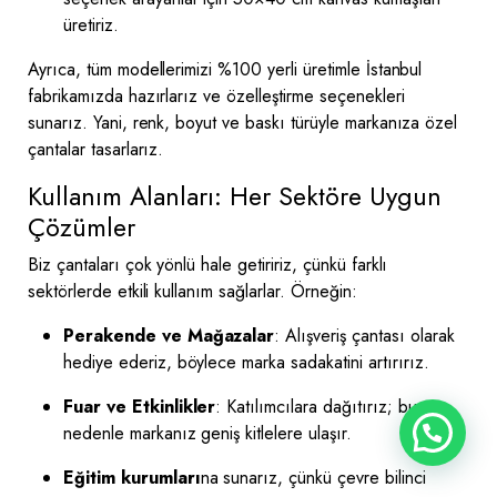
üretiriz.
Ayrıca, tüm modellerimizi %100 yerli üretimle İstanbul
fabrikamızda hazırlarız ve özelleştirme seçenekleri
sunarız. Yani, renk, boyut ve baskı türüyle markanıza özel
çantalar tasarlarız.
Kullanım Alanları: Her Sektöre Uygun
Çözümler
Biz çantaları çok yönlü hale getiririz, çünkü farklı
sektörlerde etkili kullanım sağlarlar. Örneğin:
Perakende ve Mağazalar
: Alışveriş çantası olarak
hediye ederiz, böylece marka sadakatini artırırız.
Fuar ve Etkinlikler
: Katılımcılara dağıtırız; bu
nedenle markanız geniş kitlelere ulaşır.
Eğitim
kurumları
na
sunarız, çünkü çevre bilinci