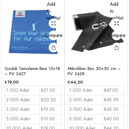
Add
Add
to
to
wishlist
wishlist
Compare
Compare
Gözlük Temizleme Bezi 15×18
Mikrofiber Bez 30×30 cm –
– PV 3427
PV 3428
₺
19,00
₺
44,20
1.000 Adet
₺21.00
1.000 Adet
₺47.00
2.000 Adet
₺20.20
2.000 Adet
₺45.90
3.000 Adet
₺19.90
3.000 Adet
₺45.50
5.000 Adet
₺19.60
5.000 Adet
₺45.00
10.000 Adet
₺19.00
10.000 Adet
₺44.20