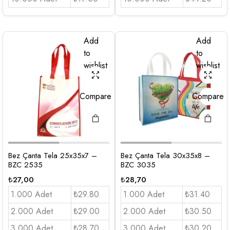
Add
Add
to
to
wishlist
wishlist
Compare
Compare
Bez Çanta Tela 25x35x7 –
Bez Çanta Tela 30x35x8 –
BZC 2535
BZC 3035
₺
27,00
₺
28,70
1.000 Adet
₺29.80
1.000 Adet
₺31.40
2.000 Adet
₺29.00
2.000 Adet
₺30.50
3.000 Adet
₺28.70
3.000 Adet
₺30,20