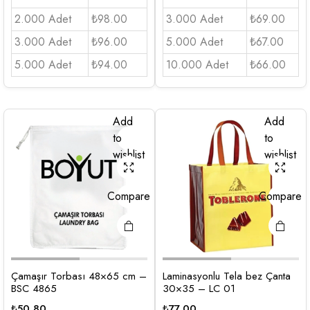
2.000 Adet
₺98.00
3.000 Adet
₺69.00
3.000 Adet
₺96.00
5.000 Adet
₺67.00
5.000 Adet
₺94.00
10.000 Adet
₺66.00
Add
Add
to
to
wishlist
wishlist
Compare
Compare
Çamaşır Torbası 48×65 cm –
Laminasyonlu Tela bez Çanta
BSC 4865
30×35 – LC 01
₺
50,80
₺
77,00