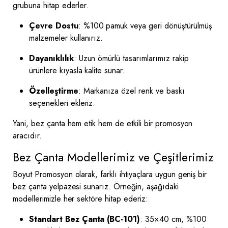
grubuna hitap ederler.
Çevre Dostu
: %100 pamuk veya geri dönüştürülmüş
malzemeler kullanırız.
Dayanıklılık
: Uzun ömürlü tasarımlarımız rakip
ürünlere kıyasla kalite sunar.
Özelleştirme
: Markanıza özel renk ve baskı
seçenekleri ekleriz.
Yani, bez çanta hem etik hem de etkili bir promosyon
aracıdır.
Bez Çanta Modellerimiz ve Çeşitlerimiz
Boyut Promosyon olarak, farklı ihtiyaçlara uygun geniş bir
bez çanta yelpazesi sunarız. Örneğin, aşağıdaki
modellerimizle her sektöre hitap ederiz:
Standart Bez Çanta (BC-101)
: 35×40 cm, %100