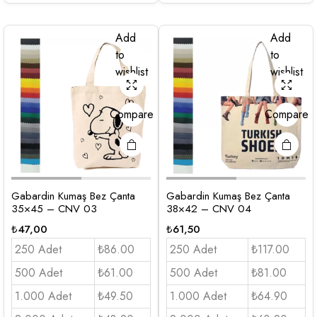
Add
Add
to
to
wishlist
wishlist
Compare
Compare
Gabardin Kumaş Bez Çanta
Gabardin Kumaş Bez Çanta
35×45 – CNV 03
38×42 – CNV 04
₺
47,00
₺
61,50
250 Adet
₺86.00
250 Adet
₺117.00
500 Adet
₺61.00
500 Adet
₺81.00
1.000 Adet
₺49.50
1.000 Adet
₺64.90