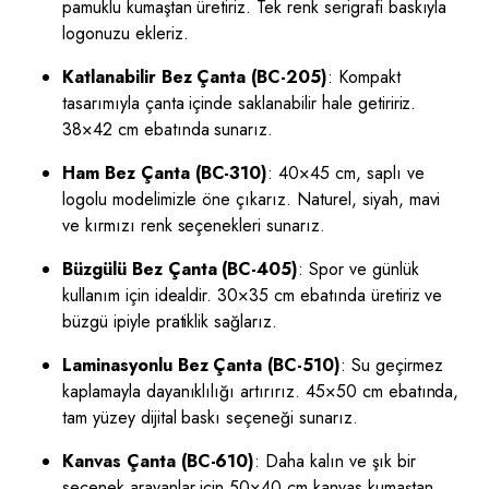
pamuklu kumaştan üretiriz. Tek renk serigrafi baskıyla
logonuzu ekleriz.
Katlanabilir Bez Çanta (BC-205)
: Kompakt
tasarımıyla çanta içinde saklanabilir hale getiririz.
38×42 cm ebatında sunarız.
Ham Bez Çanta (BC-310)
: 40×45 cm, saplı ve
logolu modelimizle öne çıkarız. Naturel, siyah, mavi
ve kırmızı renk seçenekleri sunarız.
Büzgülü Bez Çanta (BC-405)
: Spor ve günlük
kullanım için idealdir. 30×35 cm ebatında üretiriz ve
büzgü ipiyle pratiklik sağlarız.
Laminasyonlu Bez Çanta (BC-510)
: Su geçirmez
kaplamayla dayanıklılığı artırırız. 45×50 cm ebatında,
tam yüzey dijital baskı seçeneği sunarız.
Kanvas Çanta (BC-610)
: Daha kalın ve şık bir
seçenek arayanlar için 50×40 cm kanvas kumaştan