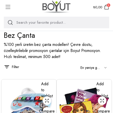
0
₺
0,00
Bez Çanta
%100 yerli üretim bez çanta modelleri! Çevre dostu,
özelleştirilebilir promosyon çantalar için Boyut Promosyon.
Hızlı teslimat, minimum 500 adet!
Filter
Add
Add
to
to
wishlist
wishlist
Compare
Compare