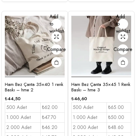
Add
Add
to
to
wishlist
wishlist
Compare
Compare
Ham Bez Çanta 35×40 1 renk
Ham Bez Çanta 35×45 1 Renk
Baskı – hme 2
Baskı – hme 3
₺
44,50
₺
46,60
500 Adet
₺62.00
500 Adet
₺65.00
1.000 Adet
₺47.70
1.000 Adet
₺50.00
2.000 Adet
₺46.20
2.000 Adet
₺48.60