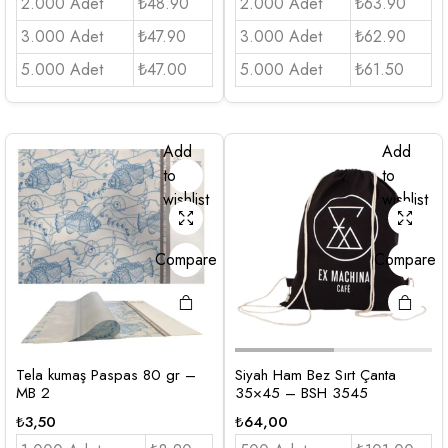
2.000 Adet
₺48.90
2.000 Adet
₺63.90
3.000 Adet
₺47.90
3.000 Adet
₺62.90
5.000 Adet
₺47.00
5.000 Adet
₺61.50
Add
Add
to
to
wishlist
wishlist
Compare
Compare
Tela kumaş Paspas 80 gr –
Siyah Ham Bez Sırt Çanta
MB 2
35×45 – BSH 3545
₺
3,50
₺
64,00