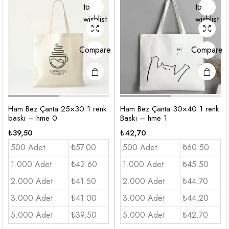
to
to
wishlist
wishlist
Compare
Compare
Ham Bez Çanta 25×30 1 renk
Ham Bez Çanta 30×40 1 renk
baskı – hme 0
Baskı – hme 1
₺
39,50
₺
42,70
500 Adet
₺57.00
500 Adet
₺60.50
1.000 Adet
₺42.60
1.000 Adet
₺45.50
2.000 Adet
₺41.50
2.000 Adet
₺44.70
3.000 Adet
₺41.00
3.000 Adet
₺44.20
5.000 Adet
₺39.50
5.000 Adet
₺42.70