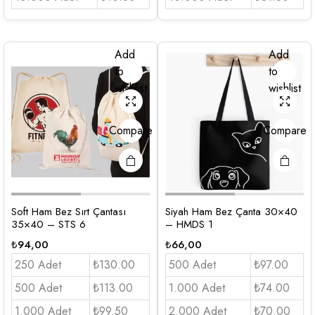
Add
Add
to
to
wishlist
wishlist
Compare
Compare
Soft Ham Bez Sırt Çantası
Siyah Ham Bez Çanta 30×40
35×40 – STS 6
– HMDS 1
₺
94,00
₺
66,00
250 Adet
₺130.00
500 Adet
₺97.00
500 Adet
₺113.00
1.000 Adet
₺74.00
1.000 Adet
₺99.50
2.000 Adet
₺70.00