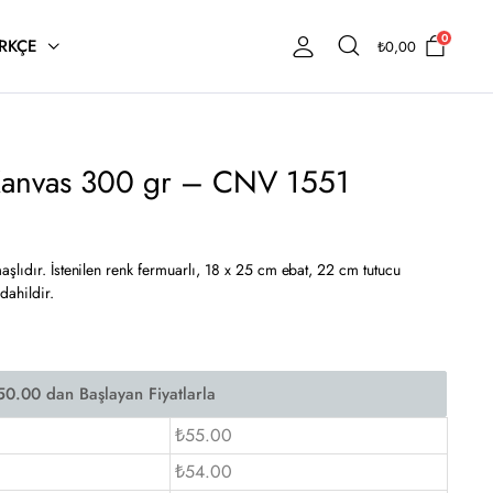
0
RKÇE
₺
0,00
 Kanvas 300 gr – CNV 1551
şlıdır. İstenilen renk fermuarlı, 18 x 25 cm ebat, 22 cm tutucu
dahildir.
₺55.00
₺54.00