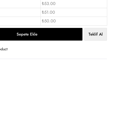
₺53.00
₺51.00
₺50.00
Sepete Ekle
Teklif Al
oduct