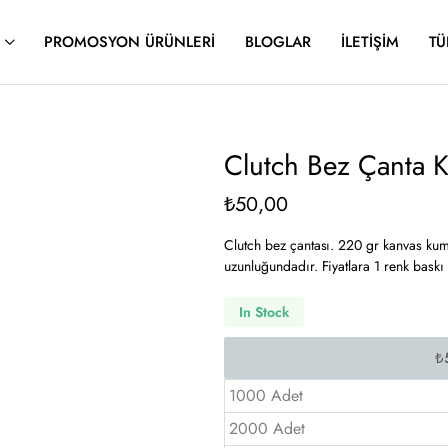
PROMOSYON ÜRÜNLERI
BLOGLAR
İLETIŞIM
TÜ
Clutch Bez Çanta
₺
50,00
Clutch bez çantası. 220 gr kanvas kuma
uzunluğundadır. Fiyatlara 1 renk baskı 
In Stock
1000 Adet
2000 Adet