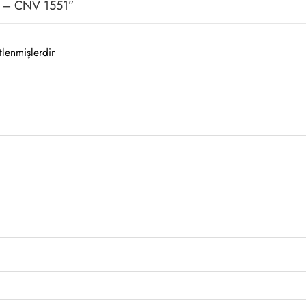
gr – CNV 1551”
tlenmişlerdir