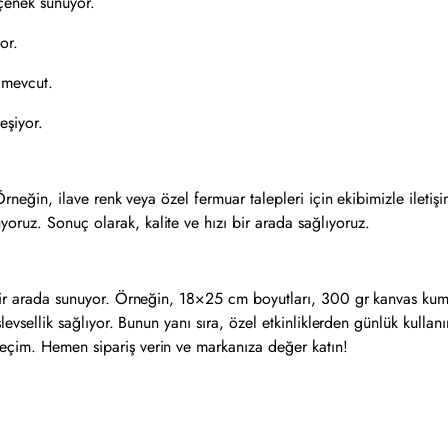
çenek sunuyor.
or.
i mevcut.
eşiyor.
 Örneğin, ilave renk veya özel fermuar talepleri için ekibimizle iletişi
oruz. Sonuç olarak, kalite ve hızı bir arada sağlıyoruz.
 bir arada sunuyor. Örneğin, 18×25 cm boyutları, 300 gr kanvas kuma
işlevsellik sağlıyor. Bunun yanı sıra, özel etkinliklerden günlük kull
seçim. Hemen sipariş verin ve markanıza değer katın!