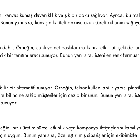
, kanvas kumaş dayanıklılık ve şık bir doku sağlıyor. Ayrıca, bu ma
 Bunun yanı sıra, kumaşın kaliteli dokusu uzun süreli kullanım sağlıy
 dahil. Örneğin, canlı ve net baskılar markanızı etkili bir şekilde ta
mik bir tanıtım aracı sunuyor. Bunun yanı sıra, istenilen renk fermuar
r bir alternatif sunuyor. Örneğin, tekrar kullanılabilir yapısı plast
bilincine sahip müşteriler için cazip bir ürün. Bunun yanı sıra, iste
 sunuyor.
ğin, hızlı üretim süreci etkinlik veya kampanya ihtiyaçlarını karşılıy
in uygun. Bunun yanı sıra, özelleştirilmiş siparişler için ekibimizle 