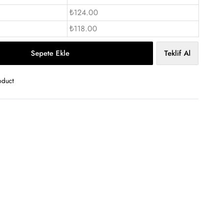
₺124.00
₺118.00
Sepete Ekle
Teklif Al
oduct