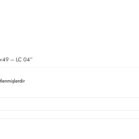
39×49 – LC 04”
tlenmişlerdir