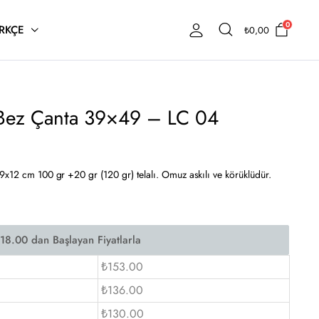
0
RKÇE
₺
0,00
 Bez Çanta 39×49 – LC 04
9x12 cm 100 gr +20 gr (120 gr) telalı. Omuz askılı ve körüklüdür.
₺153.00
₺136.00
₺130.00