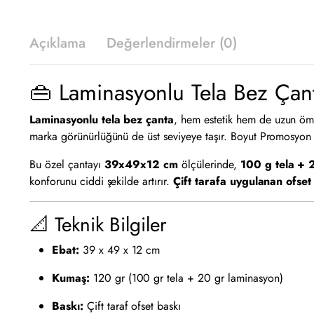
Açıklama
Değerlendirmeler (0)
👜 Laminasyonlu Tela Bez Çan
Laminasyonlu tela bez çanta
, hem estetik hem de uzun ömü
marka görünürlüğünü de üst seviyeye taşır. Boyut Promosyon 
Bu özel çantayı
39x49x12 cm
ölçülerinde,
100 g tela + 
konforunu ciddi şekilde artırır.
Çift tarafa uygulanan ofset
📐 Teknik Bilgiler
Ebat:
39 x 49 x 12 cm
Kumaş:
120 gr (100 gr tela + 20 gr laminasyon)
Baskı:
Çift taraf ofset baskı