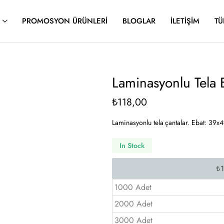
PROMOSYON ÜRÜNLERI
BLOGLAR
İLETIŞIM
TÜ
Laminasyonlu Tela
₺
118,00
Laminasyonlu tela çantalar. Ebat: 39x4
In Stock
1000 Adet
2000 Adet
3000 Adet