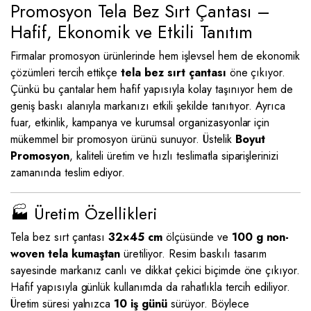
Promosyon Tela Bez Sırt Çantası –
Hafif, Ekonomik ve Etkili Tanıtım
Firmalar promosyon ürünlerinde hem işlevsel hem de ekonomik
çözümleri tercih ettikçe
tela bez sırt çantası
öne çıkıyor.
Çünkü bu çantalar hem hafif yapısıyla kolay taşınıyor hem de
geniş baskı alanıyla markanızı etkili şekilde tanıtıyor. Ayrıca
fuar, etkinlik, kampanya ve kurumsal organizasyonlar için
mükemmel bir promosyon ürünü sunuyor. Üstelik
Boyut
Promosyon
, kaliteli üretim ve hızlı teslimatla siparişlerinizi
zamanında teslim ediyor.
🏭 Üretim Özellikleri
Tela bez sırt çantası
32×45 cm
ölçüsünde ve
100 g non-
woven tela kumaştan
üretiliyor. Resim baskılı tasarım
sayesinde markanız canlı ve dikkat çekici biçimde öne çıkıyor.
Hafif yapısıyla günlük kullanımda da rahatlıkla tercih ediliyor.
Üretim süresi yalnızca
10 iş günü
sürüyor. Böylece