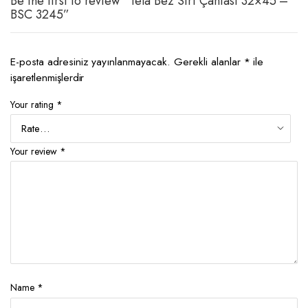
Be the first to review “Tela Bez Sırt Çantası 32×45 –
BSC 3245”
E-posta adresiniz yayınlanmayacak.
Gerekli alanlar
*
ile
işaretlenmişlerdir
Your rating
*
Your review
*
Name
*