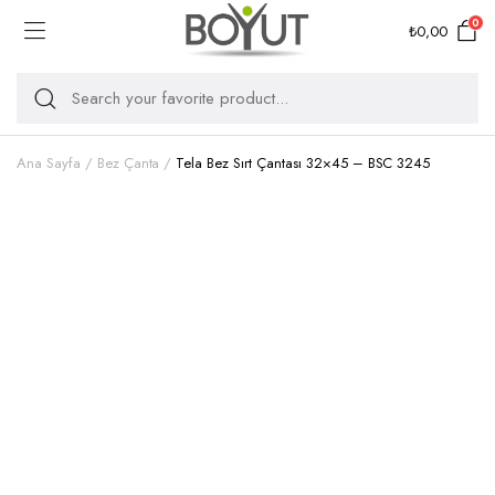
0
₺
0,00
Ana Sayfa
Bez Çanta
Tela Bez Sırt Çantası 32×45 – BSC 3245