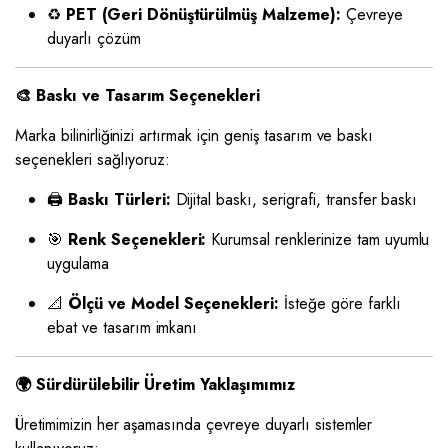
♻️
PET (Geri Dönüştürülmüş Malzeme):
Çevreye
duyarlı çözüm
🎨 Baskı ve Tasarım Seçenekleri
Marka bilinirliğinizi artırmak için geniş tasarım ve baskı
seçenekleri sağlıyoruz:
🖨️
Baskı Türleri:
Dijital baskı, serigrafi, transfer baskı
🎯
Renk Seçenekleri:
Kurumsal renklerinize tam uyumlu
uygulama
📐
Ölçü ve Model Seçenekleri:
İsteğe göre farklı
ebat ve tasarım imkanı
🌍 Sürdürülebilir Üretim Yaklaşımımız
Üretimimizin her aşamasında çevreye duyarlı sistemler