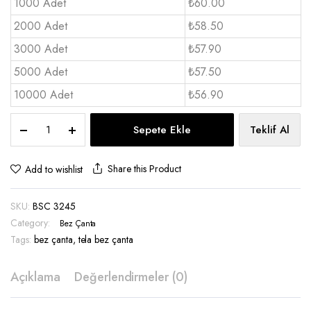
1000 Adet
₺60.00
2000 Adet
₺58.50
3000 Adet
₺57.90
5000 Adet
₺57.50
10000 Adet
₺56.90
Tela
Sepete Ekle
Teklif Al
Bez
Sırt
Çantası
Share this Product
Add to wishlist
32x45
-
SKU:
BSC 3245
BSC
3245
Category:
Bez Çanta
quantity
Tags:
bez çanta
,
tela bez çanta
Açıklama
Değerlendirmeler (0)