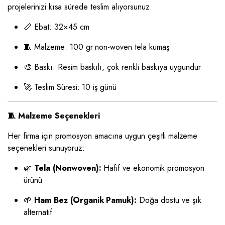
projelerinizi kısa sürede teslim alıyorsunuz.
📏 Ebat: 32×45 cm
🧵 Malzeme: 100 gr non-woven tela kumaş
🎨 Baskı: Resim baskılı, çok renkli baskıya uygundur
🚀 Teslim Süresi: 10 iş günü
🧵 Malzeme Seçenekleri
Her firma için promosyon amacına uygun çeşitli malzeme
seçenekleri sunuyoruz:
🌿
Tela (Nonwoven):
Hafif ve ekonomik promosyon
ürünü
🌱
Ham Bez (Organik Pamuk):
Doğa dostu ve şık
alternatif