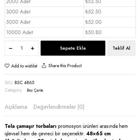
2000 Adet
₺53.50
3000 Adet
₺52.50
5000 Adet
₺52.00
10000 Adet
₺50.80
Çamaşır
Sepete Ekle
Teklif Al
Torbası
48x65
cm
Share this Product
Add to wishlist
-
BSC
SKU:
BSC 4865
4865
quantity
Category:
Bez Çanta
Açıklama
Değerlendirmeler (0)
Tela çamaşır torbaları
promosyon ürünleri arasında hem
işlevsel hem de çevreci bir seçenektir.
48×65 cm