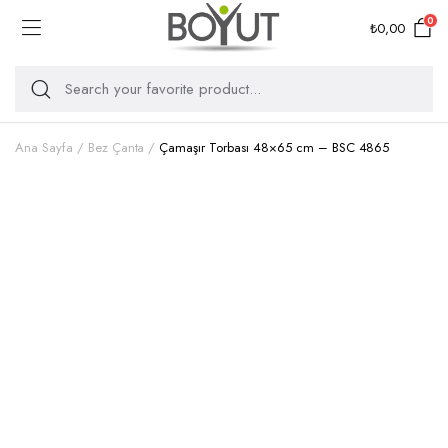
0
₺
0,00
Ana Sayfa
Bez Çanta
Çamaşır Torbası 48×65 cm – BSC 4865