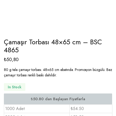
Çamaşır Torbası 48×65 cm – BSC
4865
₺
50,80
80 g tela çamaşır torbası. 48×65 cm ebatında. Promosyon büzgülü. Bez
çamaşır torbası renkli baskı dahildir.
In Stock
1000 Adet
₺54.50