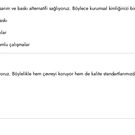
arım ve baskı alternatifi sağlıyoruz. Böylece kurumsal kimliğinizi 
askı
ılar
umlu çalışmalar
yoruz. Böylelikle hem çevreyi koruyor hem de kalite standartlarımızd