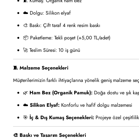
🧵 Kumaş: Organik ham bez
☁️ Dolgu: Silikon elyaf
🎨 Baskı: Çift taraf 4 renk resim baskı
📦 Paketleme: Tekli poşet (+5,00 TL/adet)
🚀 Teslim Süresi: 10 iş günü
🧵 Malzeme Seçenekleri
Müşterilerimizin farklı ihtiyaçlarına yönelik geniş malzeme s
🌿
Ham Bez (Organik Pamuk):
Doğa dostu ve şık kapl
☁️
Silikon Elyaf:
Konforlu ve hafif dolgu malzemesi
🎯
İç & Dış Kumaş Seçenekleri:
Projeye özel çeşitlili
🎨 Baskı ve Tasarım Seçenekleri