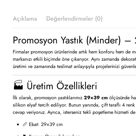
Açıklama
Değerlendirmeler (0)
Promosyon Yastık (Minder) – 
Firmalar promosyon ürünlerinde artık hem konforu hem de mar
markanızı etkili biçimde öne çıkarıyor. Aynı zamanda dekorati
üretimi ve zamanında teslimat anlayışıyla projelerinizi güvenl
🏭 Üretim Özellikleri
İlk olarak, promosyon yastıklarımız
29×39 cm
ölçüsünde ha
silikon elyaf tercih ediliyor. Bunun yanında, çift taraflı 4 
cevap veriyoruz. Ayrıca, isterseniz tekli poşetleme hizmeti d
📏 Ebat: 29×39 cm