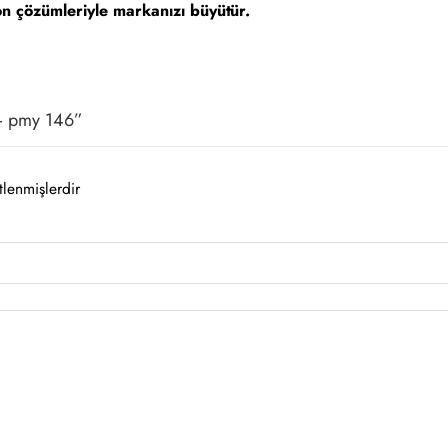
on çözümleriyle markanızı büyütür.
ı – pmy 146”
tlenmişlerdir