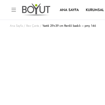
ANA SAYFA
KURUMSAL
Ana Sayfa
Bez Çanta
Yastık 29×39 cm Renkli baskılı – pmy 146