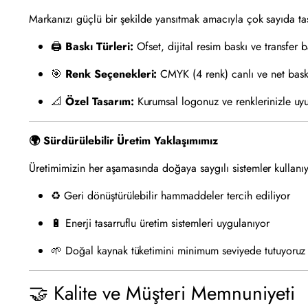
Markanızı güçlü bir şekilde yansıtmak amacıyla çok sayıda tas
🖨️
Baskı Türleri:
Ofset, dijital resim baskı ve transfer b
🎯
Renk Seçenekleri:
CMYK (4 renk) canlı ve net bask
📐
Özel Tasarım:
Kurumsal logonuz ve renklerinizle uy
🌍 Sürdürülebilir Üretim Yaklaşımımız
Üretimimizin her aşamasında doğaya saygılı sistemler kullanı
♻️ Geri dönüştürülebilir hammaddeler tercih ediliyor
🔋 Enerji tasarruflu üretim sistemleri uygulanıyor
🌱 Doğal kaynak tüketimini minimum seviyede tutuyoruz
🤝 Kalite ve Müşteri Memnuniyeti