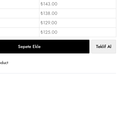
₺143.00
₺138.00
₺129.00
₺125.00
Sepete Ekle
Teklif Al
oduct