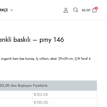
0
RKÇE
₺
0,00
nkli baskılı – pmy 146
organik ham bez kumaş, İç silikon, ebat: 29×39 cm, Çift Taraf 4
₺123.00
₺150,00