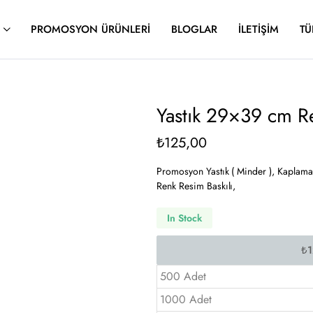
PROMOSYON ÜRÜNLERI
BLOGLAR
İLETIŞIM
TÜ
Yastık 29×39 cm Re
₺
125,00
Promosyon Yastık ( Minder ), Kaplama 
Renk Resim Baskılı,
In Stock
500 Adet
1000 Adet