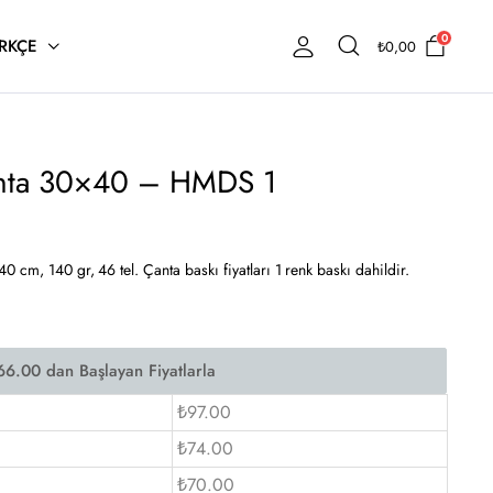
0
RKÇE
₺
0,00
nta 30×40 – HMDS 1
 cm, 140 gr, 46 tel. Çanta baskı fiyatları 1 renk baskı dahildir.
₺97.00
₺74.00
₺70.00