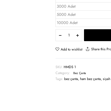
3000 Adet
5000 Adet
10000 Adet
Siyah
Ham
Bez
Çanta
Share this Pr
Add to wishlist
30x40
-
HMDS
SKU:
HMDS 1
1
Category:
quantity
Bez Çanta
Tags:
bez çanta
,
ham bez çanta
,
siyah