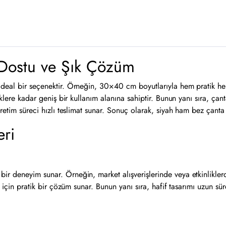
Dostu ve Şık Çözüm
ideal bir seçenektir. Örneğin, 30×40 cm boyutlarıyla hem pratik hem
iklere kadar geniş bir kullanım alanına sahiptir. Bunun yanı sıra, ça
üretim süreci hızlı teslimat sunar. Sonuç olarak, siyah ham bez çanta
eri
ir deneyim sunar. Örneğin, market alışverişlerinde veya etkinlikler
r için pratik bir çözüm sunar. Bunun yanı sıra, hafif tasarımı uzun s