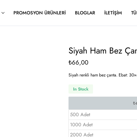
PROMOSYON ÜRÜNLERI
BLOGLAR
İLETIŞIM
TÜ
Siyah Ham Bez Ça
₺
66,00
Siyah renkli ham bez çanta. Ebat: 30×40
In Stock
500 Adet
1000 Adet
2000 Adet