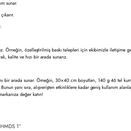
ım sunar.
çıkarır.
.
z. Örneğin, özelleştirilmiş baskı talepleri için ekibimizle iletişime ge
k, kalite ve hızı bir arada sunarız.
rımı bir arada sunar. Örneğin, 30×40 cm boyutları, 140 g 46 tel kuma
r. Bunun yanı sıra, alışverişten etkinliklere kadar geniş kullanım alan
markanıza değer katın!
 – HMDS 1”