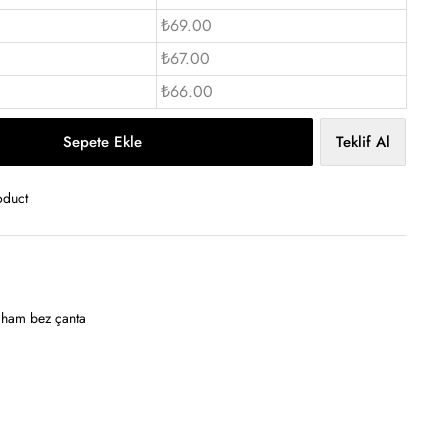
₺69.00
₺67.00
₺66.00
Sepete Ekle
Teklif Al
oduct
 ham bez çanta