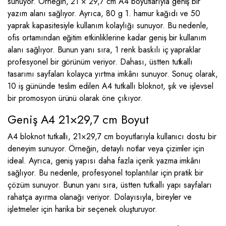
sunuyor. Örneğin, 21 × 29,7 cm A4 boyutlarıyla geniş bir
yazım alanı sağlıyor. Ayrıca, 80 g 1. hamur kağıdı ve 50
yaprak kapasitesiyle kullanım kolaylığı sunuyor. Bu nedenle,
ofis ortamından eğitim etkinliklerine kadar geniş bir kullanım
alanı sağlıyor. Bunun yanı sıra, 1 renk baskılı iç yapraklar
profesyonel bir görünüm veriyor. Dahası, üstten tutkallı
tasarımı sayfaları kolayca yırtma imkânı sunuyor. Sonuç olarak,
10 iş gününde teslim edilen A4 tutkallı bloknot, şık ve işlevsel
bir promosyon ürünü olarak öne çıkıyor.
Geniş A4 21×29,7 cm Boyut
A4 bloknot tutkallı, 21×29,7 cm boyutlarıyla kullanıcı dostu bir
deneyim sunuyor. Örneğin, detaylı notlar veya çizimler için
ideal. Ayrıca, geniş yapısı daha fazla içerik yazma imkânı
sağlıyor. Bu nedenle, profesyonel toplantılar için pratik bir
çözüm sunuyor. Bunun yanı sıra, üstten tutkallı yapı sayfaları
rahatça ayırma olanağı veriyor. Dolayısıyla, bireyler ve
işletmeler için harika bir seçenek oluşturuyor.