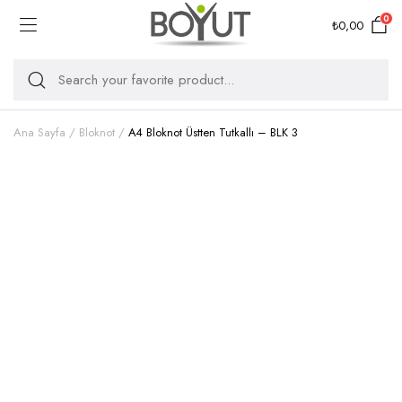
0
₺
0,00
Ana Sayfa
Bloknot
A4 Bloknot Üstten Tutkallı – BLK 3