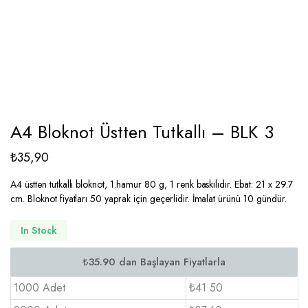
A4 Bloknot Üstten Tutkallı – BLK 3
₺
35,90
A4 üstten tutkallı bloknot, 1.hamur 80 g, 1 renk baskılıdır. Ebat: 21 x 29.7
cm. Bloknot fiyatları 50 yaprak için geçerlidir. İmalat ürünü 10 gündür.
In Stock
1000 Adet
₺41.50