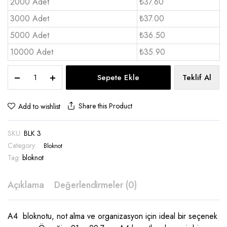
2000 Adet
₺37.60
3000 Adet
₺37.00
5000 Adet
₺36.50
10000 Adet
₺35.90
A4
Sepete Ekle
Teklif Al
Bloknot
Üstten
Tutkallı
Share this Product
Add to wishlist
-
BLK
SKU:
BLK 3
3
quantity
Category:
Bloknot
Tag:
bloknot
Açıklama
Değerlendirmeler (0)
A4 bloknotu, not alma ve organizasyon için ideal bir seçenek