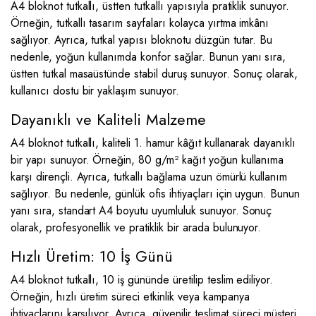
A4 bloknot tutkallı, üstten tutkallı yapısıyla pratiklik sunuyor.
Örneğin, tutkallı tasarım sayfaları kolayca yırtma imkânı
sağlıyor. Ayrıca, tutkal yapısı bloknotu düzgün tutar. Bu
nedenle, yoğun kullanımda konfor sağlar. Bunun yanı sıra,
üstten tutkal masaüstünde stabil duruş sunuyor. Sonuç olarak,
kullanıcı dostu bir yaklaşım sunuyor.
Dayanıklı ve Kaliteli Malzeme
A4 bloknot tutkallı, kaliteli 1. hamur kâğıt kullanarak dayanıklı
bir yapı sunuyor. Örneğin, 80 g/m² kağıt yoğun kullanıma
karşı dirençli. Ayrıca, tutkallı bağlama uzun ömürlü kullanım
sağlıyor. Bu nedenle, günlük ofis ihtiyaçları için uygun. Bunun
yanı sıra, standart A4 boyutu uyumluluk sunuyor. Sonuç
olarak, profesyonellik ve pratiklik bir arada bulunuyor.
Hızlı Üretim: 10 İş Günü
A4 bloknot tutkallı, 10 iş gününde üretilip teslim ediliyor.
Örneğin, hızlı üretim süreci etkinlik veya kampanya
ihtiyaçlarını karşılıyor. Ayrıca, güvenilir teslimat süreci müşteri