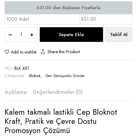
1000 Adet
₺31.00
Kalem
Sepete Ekle
Teklif Al
takmalı
lastikli
Cep
Share this Product
Add to wishlist
Bloknot
Kraft
SKU:
BLK 451
-
BLK
Categories:
,
Bloknot
Geri Dönüşümlü Ürünler
451
quantity
Açıklama
Değerlendirmeler (0)
Kalem takmalı lastikli Cep Bloknot
Kraft, Pratik ve Çevre Dostu
Promosyon Çözümü