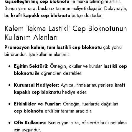
kişiselleştirilmiş cep bloknotu
ile marka bilinirliğini artırır.
Bunun yanı sıra, baskısız tasarım maliyeti düşürür. Dolayısıyla,
bu
kraft kapaklı cep bloknotu
bütçe dostudur.
Kalem Takma Lastikli Cep Bloknotunun
Kullanım Alanları
Promosyon kalem, tam lastikli cep bloknotu
çok yönlü
bir üründür. İşte kullanım alanları:
Eğitim Sektörü:
Örneğin, okullar ve kurslar
lastikli cep
bloknotu
ile öğrencileri destekler.
Kurumsal Hediyeler:
Ayrıca, firmalar müşterilere
kraft
kapaklı cep bloknotu
hediye eder.
Etkinlikler ve Fuarlar:
Örneğin, fuarlarda dağıtılan
cep bloknotu
etkili bir tanıtım aracıdır.
Ofis Kullanımı:
Bunun yanı sıra, ofislerde hızlı not alma
için uygundur.