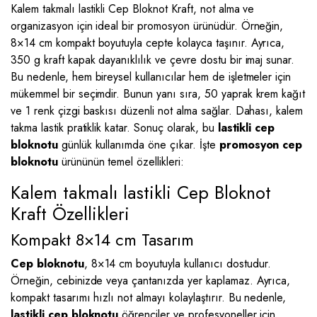
Kalem takmalı lastikli Cep Bloknot Kraft, not alma ve
organizasyon için ideal bir promosyon ürünüdür. Örneğin,
8×14 cm kompakt boyutuyla cepte kolayca taşınır. Ayrıca,
350 g kraft kapak dayanıklılık ve çevre dostu bir imaj sunar.
Bu nedenle, hem bireysel kullanıcılar hem de işletmeler için
mükemmel bir seçimdir. Bunun yanı sıra, 50 yaprak krem kağıt
ve 1 renk çizgi baskısı düzenli not alma sağlar. Dahası, kalem
takma lastik pratiklik katar. Sonuç olarak, bu
lastikli cep
bloknotu
günlük kullanımda öne çıkar. İşte
promosyon cep
bloknotu
ürününün temel özellikleri:
Kalem takmalı lastikli Cep Bloknot
Kraft Özellikleri
Kompakt 8×14 cm Tasarım
Cep bloknotu
, 8×14 cm boyutuyla kullanıcı dostudur.
Örneğin, cebinizde veya çantanızda yer kaplamaz. Ayrıca,
kompakt tasarımı hızlı not almayı kolaylaştırır. Bu nedenle,
lastikli cep bloknotu
öğrenciler ve profesyoneller için