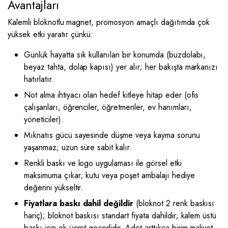
Avantajları
Kalemli bloknotlu magnet, promosyon amaçlı dağıtımda çok
yüksek etki yaratır çünkü:
Günlük hayatta sık kullanılan bir konumda (buzdolabı,
beyaz tahta, dolap kapısı) yer alır; her bakışta markanızı
hatırlatır.
Not alma ihtiyacı olan hedef kitleye hitap eder (ofis
çalışanları, öğrenciler, öğretmenler, ev hanımları,
yöneticiler).
Mıknatıs gücü sayesinde düşme veya kayma sorunu
yaşanmaz; uzun süre sabit kalır.
Renkli baskı ve logo uygulaması ile görsel etki
maksimuma çıkar; kutu veya poşet ambalajı hediye
değerini yükseltir.
Fiyatlara baskı dahil değildir
(bloknot 2 renk baskısı
hariç); bloknot baskısı standart fiyata dahildir; kalem üstü
baskı için ek ücret geçerlidir. Adet arttıkça birim maliyet