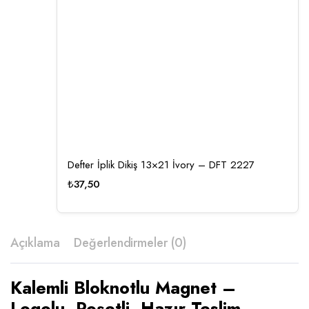
Defter İplik Dikiş 13×21 İvory – DFT 2227
₺
37,50
Açıklama
Değerlendirmeler (0)
Kalemli Bloknotlu Magnet –
Logolu, Poşetli, Hazır Teslim