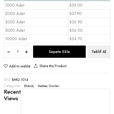
1000 Adet
₺39.00
2000 Adet
₺37.90
3000 Adet
₺36.90
5000 Adet
₺36.00
10000 Adet
₺34.70
Kalemli
Sepete Ekle
Teklif Al
Bloknotlu
Magnet
10×14
Share this Product
Add to wishlist
-
BMG
SKU:
BMG 1014
1014
quantity
Categories:
,
Bloknot
Matbaa Ürünleri
Recent
Views