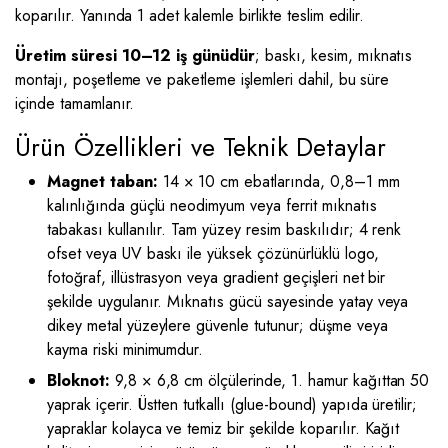
koparılır. Yanında 1 adet kalemle birlikte teslim edilir.
Üretim süresi 10–12 iş günüdür
; baskı, kesim, mıknatıs
montajı, poşetleme ve paketleme işlemleri dahil, bu süre
içinde tamamlanır.
Ürün Özellikleri ve Teknik Detaylar
Magnet taban:
14 × 10 cm ebatlarında, 0,8–1 mm
kalınlığında güçlü neodimyum veya ferrit mıknatıs
tabakası kullanılır. Tam yüzey resim baskılıdır; 4 renk
ofset veya UV baskı ile yüksek çözünürlüklü logo,
fotoğraf, illüstrasyon veya gradient geçişleri net bir
şekilde uygulanır. Mıknatıs gücü sayesinde yatay veya
dikey metal yüzeylere güvenle tutunur; düşme veya
kayma riski minimumdur.
Bloknot:
9,8 × 6,8 cm ölçülerinde, 1. hamur kağıttan 50
yaprak içerir. Üstten tutkallı (glue-bound) yapıda üretilir;
yapraklar kolayca ve temiz bir şekilde koparılır. Kağıt