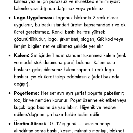
kalitesi yazım için pürüzsüz ve mürekkep emilimi iyidir;
kalemle yazıldığında dağılmaz veya yırtılmaz.
Logo Uygulaması:
Logonuz bloknota 2 renk olarak
uygulanır; bu baskı standart üretim kapsamındadır ve ek
ücret gerektirmez. Renkli baskı kalitesi yüksek
çözünürlüklüdür; logo, şirket ismi, slogan, QR kod veya
iletişim bilgileri net ve silinmez şekilde yer alır.
Kalem:
Set içinde 1 adet standart tükenmez kalem (renk
ve model stok durumuna göre) bulunur. Kalem üstü
baskısız gelir; dilerseniz kalem sapına 1 renk logo
baskısı için ek ücret talep edebilirsiniz (adet bazında
değişir).
Poşetleme:
Her set ayrı ayrı şeffaf poşette paketlenir;
toz, kir ve nemden korunur. Poşet üzerine ek etiket veya
küçük logo basımı da yapılabilir. Hijyenik ve hediye
edilme/dağıtım için hazır halde teslim edilir.
Üretim Süresi:
10–12 iş günü – Tasarım onayı
alındıktan sonra baskı, kesim, mıknatıs montajı, bloknot