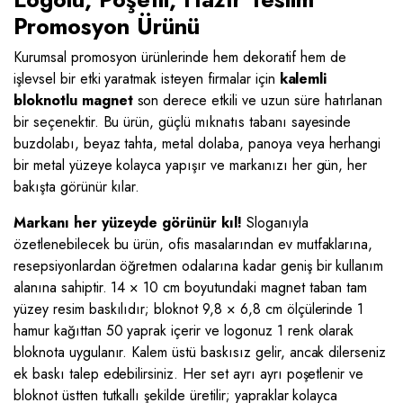
Promosyon Ürünü
Kurumsal promosyon ürünlerinde hem dekoratif hem de
işlevsel bir etki yaratmak isteyen firmalar için
kalemli
bloknotlu magnet
son derece etkili ve uzun süre hatırlanan
bir seçenektir. Bu ürün, güçlü mıknatıs tabanı sayesinde
buzdolabı, beyaz tahta, metal dolaba, panoya veya herhangi
bir metal yüzeye kolayca yapışır ve markanızı her gün, her
bakışta görünür kılar.
Markanı her yüzeyde görünür kıl!
Sloganıyla
özetlenebilecek bu ürün, ofis masalarından ev mutfaklarına,
resepsiyonlardan öğretmen odalarına kadar geniş bir kullanım
alanına sahiptir. 14 × 10 cm boyutundaki magnet taban tam
yüzey resim baskılıdır; bloknot 9,8 × 6,8 cm ölçülerinde 1
hamur kağıttan 50 yaprak içerir ve logonuz 1 renk olarak
bloknota uygulanır. Kalem üstü baskısız gelir, ancak dilerseniz
ek baskı talep edebilirsiniz. Her set ayrı ayrı poşetlenir ve
bloknot üstten tutkallı şekilde üretilir; yapraklar kolayca