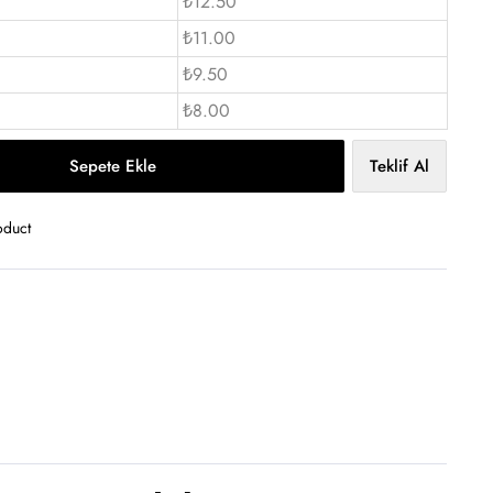
₺12.50
₺11.00
₺9.50
₺8.00
Sepete Ekle
Teklif Al
oduct