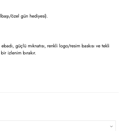
ılbaşı/özel gün hediyesi).
badı, güçlü mıknatısı, renkli logo/resim baskısı ve tekli
ir izlenim bırakır.