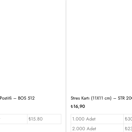
 Postitli – BOS 512
Stres Kartı (11X11 cm) – STR 2
₺
16,90
t
₺15.80
1.000 Adet
₺3
2.000 Adet
₺2