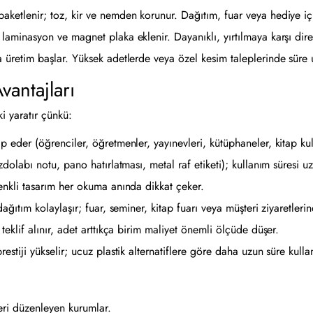
paketlenir; toz, kir ve nemden korunur. Dağıtım, fuar veya hediye içi
 laminasyon ve magnet plaka eklenir. Dayanıklı, yırtılmaya karşı dir
 üretim başlar. Yüksek adetlerde veya özel kesim taleplerinde süre u
antajları
 yaratır çünkü:
 eder (öğrenciler, öğretmenler, yayınevleri, kütüphaneler, kitap kul
dolabı notu, pano hatırlatması, metal raf etiketi); kullanım süresi uza
enkli tasarım her okuma anında dikkat çeker.
ğıtım kolaylaşır; fuar, seminer, kitap fuarı veya müşteri ziyaretlerind
 teklif alınır, adet arttıkça birim maliyet önemli ölçüde düşer.
stiji yükselir; ucuz plastik alternatiflere göre daha uzun süre kullanı
leri düzenleyen kurumlar.