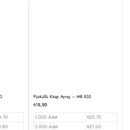
00
Püsküllü Kitap Ayraç – MB 835
₺
15,50
0.70
1.000 Adet
₺25.70
3.80
2.000 Adet
₺21.00