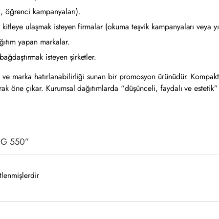
i, öğrenci kampanyaları).
iş kitleye ulaşmak isteyen firmalar (okuma teşvik kampanyaları veya y
ağıtım yapan markalar.
bağdaştırmak isteyen şirketler.
ve marka hatırlanabilirliği sunan bir promosyon ürünüdür. Kompakt e
ak öne çıkar. Kurumsal dağıtımlarda “düşünceli, faydalı ve estetik” b
KMG 550”
tlenmişlerdir