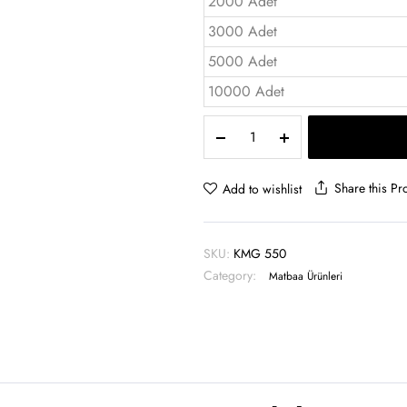
2000 Adet
3000 Adet
5000 Adet
10000 Adet
Magnetli
Kitap
Ayraç
(Tek)
Share this Pr
Add to wishlist
-
KMG
550
SKU:
KMG 550
quantity
Category:
Matbaa Ürünleri