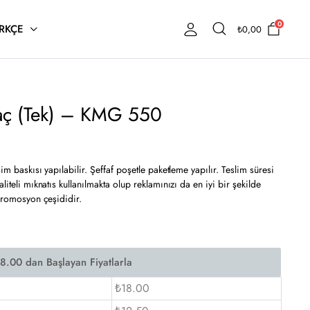
0
RKÇE
₺
0,00
raç (Tek) – KMG 550
im baskısı yapılabilir. Şeffaf poşetle paketleme yapılır. Teslim süresi
liteli mıknatıs kullanılmakta olup reklamınızı da en iyi bir şekilde
 promosyon çeşididir.
₺18.00