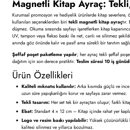
Magnetli Kitap Ayraç: Tekl
Kurumsal promosyon ve hediyelik ürünlerde kitap severlere, ö
kullanılan seçeneklerden biri
tekli magnetli kitap ayraç
tır
düşmez. Okuma sırasında sayfayı işaretlerken kitap kapanınc
UV, tampon veya flekso baskı ile net, canlı ve silinmez şekild
anında göz önünde kalır ve pasif ama sürekli bir tanıtım sağla
Şeffaf poşet paketleme yapılır
; her ayraç tekli şeffaf po
dağıtım için son derece pratiktir.
Teslim süresi 10 iş günüd
Ürün Özellikleri
Kaliteli mıknatıs kullanılır:
Arka kısımda güçlü ve ince m
uzun süre yapışkanlığını korur ve sayfaya zarar vermez.
Tekli tasarım:
Her set tek bir ayraçtan oluşur; farklı kitap
Ebat:
Standart 4 × 12 cm – Kitap içinde rahat yer kaplar,
Logo ve resim baskı yapılabilir:
Yüksek çözünürlüklü ba
kalitesi silinmez ve yıllarca bozulmaz.