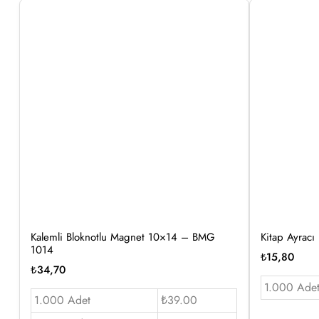
Kalemli Bloknotlu Magnet 10×14 – BMG
Kitap Ayracı
1014
₺
15,80
₺
34,70
1.000 Ade
1.000 Adet
₺39.00