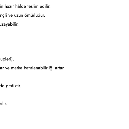
n hazır hâlde teslim edilir.
ençli ve uzun ömürlüdür.
zayabilir.
üpleri).
r ve marka hatırlanabilirliği artar.
e pratiktir.
lır.