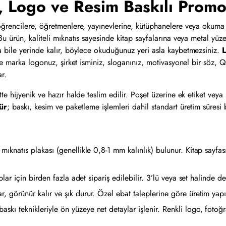
i, Logo ve Resim Baskılı Prom
ğrencilere, öğretmenlere, yayınevlerine, kütüphanelere veya okuma 
. Bu ürün, kaliteli mıknatıs sayesinde kitap sayfalarına veya metal y
a bile yerinde kalır, böylece okuduğunuz yeri asla kaybetmezsiniz.
L
e marka logonuz, şirket isminiz, sloganınız, motivasyonel bir söz, QR
r.
şette hijyenik ve hazır halde teslim edilir. Poşet üzerine ek etiket 
ür
; baskı, kesim ve paketleme işlemleri dahil standart üretim süresi bu
ıknatıs plakası (genellikle 0,8-1 mm kalınlık) bulunur. Kitap sayfa
lar için birden fazla adet sipariş edilebilir. 3’lü veya set halinde de 
 görünür kalır ve şık durur. Özel ebat taleplerine göre üretim yapıl
skı teknikleriyle ön yüzeye net detaylar işlenir. Renkli logo, fotoğra