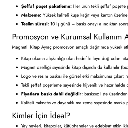
Şeffaf poşet paketleme:
Her ürün tekli şeffaf poşette 
Malzeme:
Yüksek kaliteli kuşe kağıt veya karton üzerine
Teslim süresi:
10 iş günü – baskı onayı alındıktan sonra
Promosyon ve Kurumsal Kullanım Av
Magnetli Kitap Ayraç promosyon amaçlı dağıtımda yüksek etki
Kitap okuma alışkanlığı olan hedef kitleye doğrudan hitap
Magnet özelliği sayesinde kitap dışında da kullanılır (buz
Logo ve resim baskısı ile görsel etki maksimuma çıkar; r
Tekli şeffaf poşetleme sayesinde hijyenik ve hazır halde da
Fiyatlara baskı dahil değildir
; baskısız liste üzerinden
Kaliteli mıknatıs ve dayanıklı malzeme sayesinde marka pre
Kimler İçin İdeal?
Yayınevleri, kitapçılar, kütüphaneler ve edebiyat etkinlik