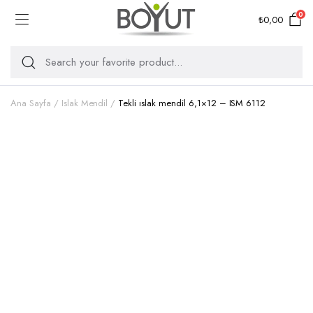
0
₺
0,00
Ana Sayfa
Islak Mendil
Tekli ıslak mendil 6,1×12 – ISM 6112