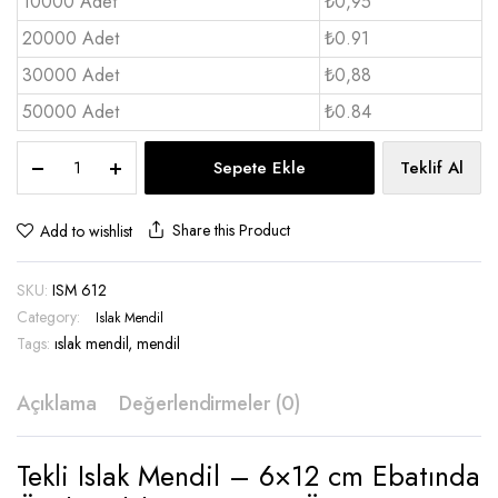
10000 Adet
₺0,95
20000 Adet
₺0.91
30000 Adet
₺0,88
50000 Adet
₺0.84
Tekli
Sepete Ekle
Teklif Al
ıslak
mendil
6X12
Share this Product
Add to wishlist
1
renk
SKU:
ISM 612
-
ISM
Category:
Islak Mendil
612
Tags:
ıslak mendil
,
mendil
quantity
Açıklama
Değerlendirmeler (0)
Tekli Islak Mendil – 6×12 cm Ebatında