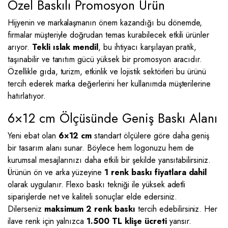
Özel Baskılı Promosyon Ürün
Hijyenin ve markalaşmanın önem kazandığı bu dönemde,
firmalar müşteriyle doğrudan temas kurabilecek etkili ürünler
arıyor.
Tekli ıslak mendil
, bu ihtiyacı karşılayan pratik,
taşınabilir ve tanıtım gücü yüksek bir promosyon aracıdır.
Özellikle gıda, turizm, etkinlik ve lojistik sektörleri bu ürünü
tercih ederek marka değerlerini her kullanımda müşterilerine
hatırlatıyor.
6×12 cm Ölçüsünde Geniş Baskı Alanı
Yeni ebat olan
6×12 cm
standart ölçülere göre daha geniş
bir tasarım alanı sunar. Böylece hem logonuzu hem de
kurumsal mesajlarınızı daha etkili bir şekilde yansıtabilirsiniz.
Ürünün ön ve arka yüzeyine
1 renk baskı fiyatlara dahil
olarak uygulanır. Flexo baskı tekniği ile yüksek adetli
siparişlerde net ve kaliteli sonuçlar elde edersiniz.
Dilerseniz
maksimum 2 renk baskı
tercih edebilirsiniz. Her
ilave renk için yalnızca
1.500 TL klişe ücreti
yansır.