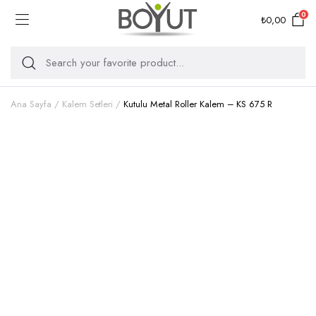
0
₺
0,00
Ana Sayfa
Kalem Setleri
Kutulu Metal Roller Kalem – KS 675 R