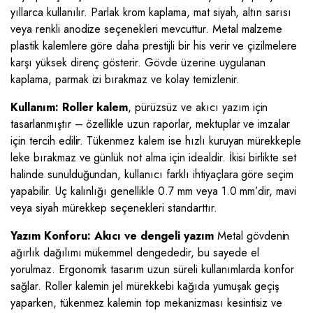
yıllarca kullanılır. Parlak krom kaplama, mat siyah, altın sarısı
veya renkli anodize seçenekleri mevcuttur. Metal malzeme
plastik kalemlere göre daha prestijli bir his verir ve çizilmelere
karşı yüksek direnç gösterir. Gövde üzerine uygulanan
kaplama, parmak izi bırakmaz ve kolay temizlenir.
Kullanım: Roller kalem
, pürüzsüz ve akıcı yazım için
tasarlanmıştır – özellikle uzun raporlar, mektuplar ve imzalar
için tercih edilir. Tükenmez kalem ise hızlı kuruyan mürekkeple
leke bırakmaz ve günlük not alma için idealdir. İkisi birlikte set
halinde sunulduğundan, kullanıcı farklı ihtiyaçlara göre seçim
yapabilir. Uç kalınlığı genellikle 0.7 mm veya 1.0 mm’dir, mavi
veya siyah mürekkep seçenekleri standarttır.
Yazım Konforu: Akıcı ve dengeli yazım
Metal gövdenin
ağırlık dağılımı mükemmel dengededir, bu sayede el
yorulmaz. Ergonomik tasarım uzun süreli kullanımlarda konfor
sağlar. Roller kalemin jel mürekkebi kağıda yumuşak geçiş
yaparken, tükenmez kalemin top mekanizması kesintisiz ve