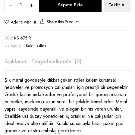
Kutulu
Sepete Ekle
Teklif Al
Metal
Roller
Kalem
Share this Product
Add to wishlist
-
KS
SKU:
KS 675 R
675
R
Category:
Kalem Setleri
quantity
Açıklama
Değerlendirmeler (0)
Şık metal gövdesiyle dikkat çeken roller kalem kurumsal
hediyeler ve promosyon çalışmaları için prestijli bir seçenektir.
Günlük kullanımda konfor ve profesyonel bir görünüm sunan
bu setler, markanızı uzun süreli bir şekilde temsil eder. Metal
yapısı sayesinde dayanıklı ve elegan bir his veren ürünler,
özellikle üst düzey yöneticiler, iş ortakları ve çalışanlar için
ideal hediye alternatifidir. Kutulu sunumuyla hazır paket gibi
görünür ve ekstra ambalaj gerektirmez.