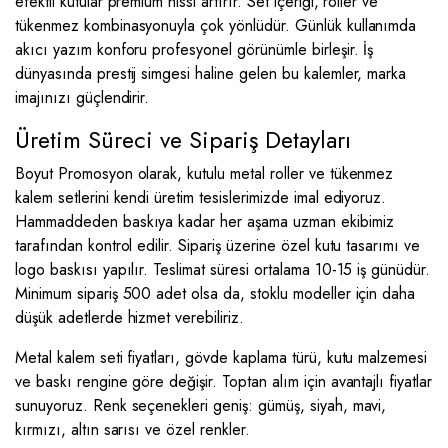
efektli kutular premium hissi artırır. Set içeriği, roller ve
tükenmez kombinasyonuyla çok yönlüdür. Günlük kullanımda
akıcı yazım konforu profesyonel görünümle birleşir. İş
dünyasında prestij simgesi haline gelen bu kalemler, marka
imajınızı güçlendirir.
Üretim Süreci ve Sipariş Detayları
Boyut Promosyon olarak, kutulu metal roller ve tükenmez
kalem setlerini kendi üretim tesislerimizde imal ediyoruz.
Hammaddeden baskıya kadar her aşama uzman ekibimiz
tarafından kontrol edilir. Sipariş üzerine özel kutu tasarımı ve
logo baskısı yapılır. Teslimat süresi ortalama 10-15 iş günüdür.
Minimum sipariş 500 adet olsa da, stoklu modeller için daha
düşük adetlerde hizmet verebiliriz.
Metal kalem seti fiyatları, gövde kaplama türü, kutu malzemesi
ve baskı rengine göre değişir. Toptan alım için avantajlı fiyatlar
sunuyoruz. Renk seçenekleri geniş: gümüş, siyah, mavi,
kırmızı, altın sarısı ve özel renkler.