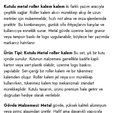
Kutulu metal roller kalem kalem
iki farklı yazım aracıyla
çeşitlilik sağlar. Roller kalem akıcı mürekkep akışı ile uzun
metinler için mükemmeldir; hızlı not alma ve imza işlemlerinde
pratiktir. Bu kombinasyon, günlük ofis ihtiyaçlarını karşılar ve
kullanıcıya esneklik sunar. Metal gövde üzerine lazer gravür
veya tampon baskı ile logo uygulanabilir, böylece her yazımda
markanız hatırlanır.
Ürün Tipi: Kutulu Metal roller kalem
Bu set, şık bir kutu
içinde sunulur. Kutunun malzemesi genellikle kadife kaplı
karton veya sert plastik olabilir; üzerine logo baskısı
yapılabilir. Set içeriği bir roller kalem ve bir tükenmez
kalemden oluşur. Roller kalem jel veya sıvı mürekkep
kullanırken, tükenmez kalem top mekanizmalı standart
mürekkeplidir. Kutulu tasarım, ürünü premium hale getirir ve
doğrudan hediye olarak verilebilir.
Gövde Malzemesi: Metal
gövde, yüksek kaliteli alüminyum
veya pirinç alaşımdan üretilir. Hafif ama dayanıklı yapısıyla