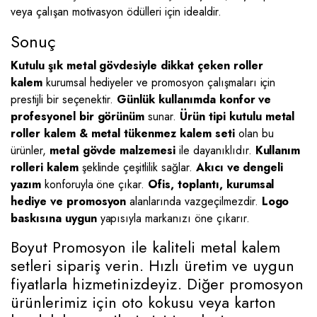
veya çalışan motivasyon ödülleri için idealdir.
Sonuç
Kutulu şık metal gövdesiyle dikkat çeken roller
kalem
kurumsal hediyeler ve promosyon çalışmaları için
prestijli bir seçenektir.
Günlük kullanımda konfor ve
profesyonel bir görünüm
sunar.
Ürün tipi kutulu metal
roller kalem & metal tükenmez kalem seti
olan bu
ürünler,
metal gövde malzemesi
ile dayanıklıdır.
Kullanım
rolleri kalem
şeklinde çeşitlilik sağlar.
Akıcı ve dengeli
yazım
konforuyla öne çıkar.
Ofis, toplantı, kurumsal
hediye ve promosyon
alanlarında vazgeçilmezdir.
Logo
baskısına uygun
yapısıyla markanızı öne çıkarır.
Boyut Promosyon ile kaliteli metal kalem
setleri sipariş verin. Hızlı üretim ve uygun
fiyatlarla hizmetinizdeyiz. Diğer promosyon
ürünlerimiz için oto kokusu veya karton