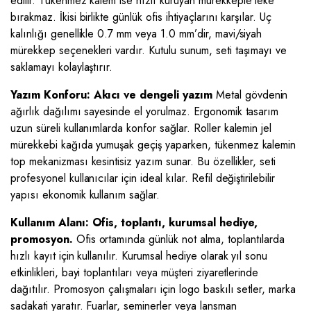
edilir. Tükenmez kalem ise hızlı kuruyan mürekkeple leke
bırakmaz. İkisi birlikte günlük ofis ihtiyaçlarını karşılar. Uç
kalınlığı genellikle 0.7 mm veya 1.0 mm’dir, mavi/siyah
mürekkep seçenekleri vardır. Kutulu sunum, seti taşımayı ve
saklamayı kolaylaştırır.
Yazım Konforu: Akıcı ve dengeli yazım
Metal gövdenin
ağırlık dağılımı sayesinde el yorulmaz. Ergonomik tasarım
uzun süreli kullanımlarda konfor sağlar. Roller kalemin jel
mürekkebi kağıda yumuşak geçiş yaparken, tükenmez kalemin
top mekanizması kesintisiz yazım sunar. Bu özellikler, seti
profesyonel kullanıcılar için ideal kılar. Refil değiştirilebilir
yapısı ekonomik kullanım sağlar.
Kullanım Alanı: Ofis, toplantı, kurumsal hediye,
promosyon.
Ofis ortamında günlük not alma, toplantılarda
hızlı kayıt için kullanılır. Kurumsal hediye olarak yıl sonu
etkinlikleri, bayi toplantıları veya müşteri ziyaretlerinde
dağıtılır. Promosyon çalışmaları için logo baskılı setler, marka
sadakati yaratır. Fuarlar, seminerler veya lansman