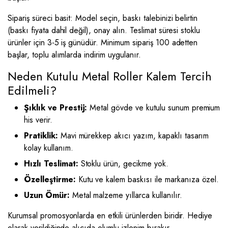
Sipariş süreci basit: Model seçin, baskı talebinizi belirtin
(baskı fiyata dahil değil), onay alın. Teslimat süresi stoklu
ürünler için 3-5 iş günüdür. Minimum sipariş 100 adetten
başlar, toplu alımlarda indirim uygulanır.
Neden Kutulu Metal Roller Kalem Tercih
Edilmeli?
Şıklık ve Prestij:
Metal gövde ve kutulu sunum premium
his verir.
Pratiklik:
Mavi mürekkep akıcı yazım, kapaklı tasarım
kolay kullanım.
Hızlı Teslimat:
Stoklu ürün, gecikme yok.
Özelleştirme:
Kutu ve kalem baskısı ile markanıza özel.
Uzun Ömür:
Metal malzeme yıllarca kullanılır.
Kurumsal promosyonlarda en etkili ürünlerden biridir. Hediye
olarak verildiğinde alıcıda olumlu izlenim bırakır.