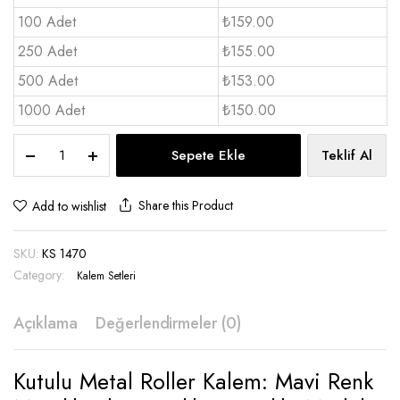
100 Adet
₺159.00
250 Adet
₺155.00
500 Adet
₺153.00
1000 Adet
₺150.00
Kutulu
Sepete Ekle
Teklif Al
Metal
Roller
Kalem
Share this Product
Add to wishlist
-
KS
SKU:
KS 1470
1470
quantity
Category:
Kalem Setleri
Açıklama
Değerlendirmeler (0)
Kutulu Metal Roller Kalem: Mavi Renk