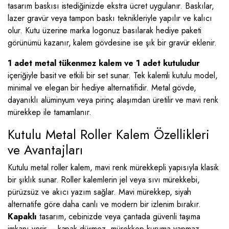
tasarım baskısı istediğinizde ekstra ücret uygulanır. Baskılar,
lazer gravür veya tampon baskı teknikleriyle yapılır ve kalıcı
olur. Kutu üzerine marka logonuz basılarak hediye paketi
görünümü kazanır, kalem gövdesine ise şık bir gravür eklenir.
1 adet metal tükenmez kalem ve 1 adet kutuludur
içeriğiyle basit ve etkili bir set sunar. Tek kalemli kutulu model,
minimal ve elegan bir hediye alternatifidir. Metal gövde,
dayanıklı alüminyum veya pirinç alaşımdan üretilir ve mavi renk
mürekkep ile tamamlanır.
Kutulu Metal Roller Kalem Özellikleri
ve Avantajları
Kutulu metal roller kalem, mavi renk mürekkepli yapısıyla klasik
bir şıklık sunar. Roller kalemlerin jel veya sıvı mürekkebi,
pürüzsüz ve akıcı yazım sağlar. Mavi mürekkep, siyah
alternatife göre daha canlı ve modern bir izlenim bırakır.
Kapaklı
tasarım, cebinizde veya çantada güvenli taşıma
imkanı verir – kapak düşmez, mürekkep kuruma yapmaz.