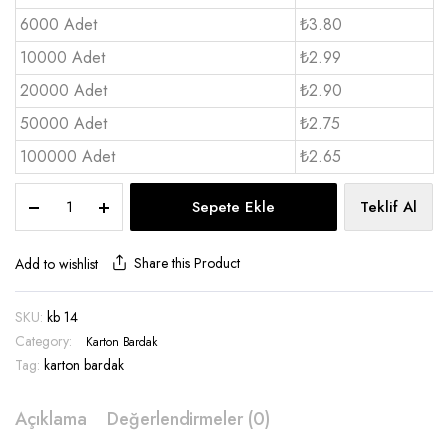
6000 Adet
₺3.80
10000 Adet
₺2.99
20000 Adet
₺2.90
50000 Adet
₺2.75
100000 Adet
₺2.65
Karton
Sepete Ekle
Teklif Al
Bardak
Tall
14
Share this Product
Add to wishlist
OZ
-
SKU:
kb 14
KB
Category:
14
Karton Bardak
L
Tag:
karton bardak
quantity
Açıklama
Değerlendirmeler (0)