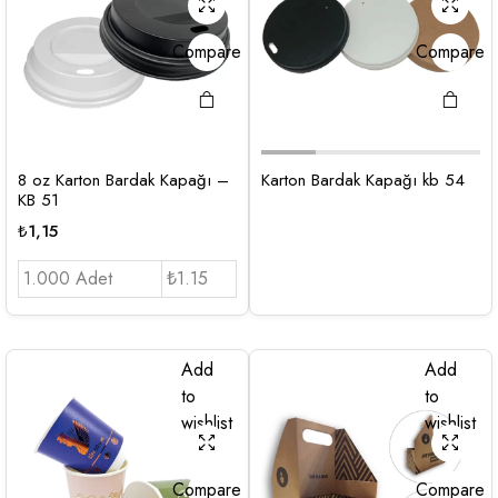
Compare
Compare
8 oz Karton Bardak Kapağı –
Karton Bardak Kapağı kb 54
KB 51
₺
1,15
1.000 Adet
₺1.15
Add
Add
to
to
wishlist
wishlist
Compare
Compare