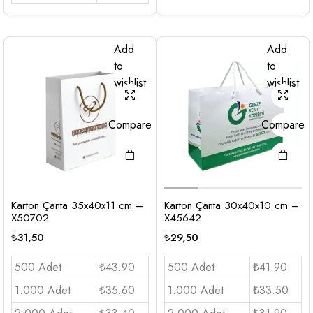
Add
Add
to
to
wishlist
wishlist
Compare
Compare
Karton Çanta 35x40x11 cm –
Karton Çanta 30x40x10 cm –
X50702
X45642
₺
31,50
₺
29,50
500 Adet
₺43.90
500 Adet
₺41.90
1.000 Adet
₺35.60
1.000 Adet
₺33.50