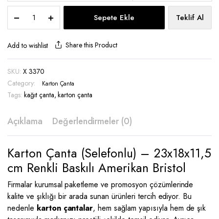
Karton
Sepete Ekle
Teklif Al
Çanta
18x23x11,5
-
Share this Product
Add to wishlist
X3370
quantity
SKU:
X 3370
Category:
Karton Çanta
Tags:
kağıt çanta
,
karton çanta
Açıklama
Değerlendirmeler (0)
Karton Çanta (Selefonlu) – 23x18x11,5
cm Renkli Baskılı Amerikan Bristol
Firmalar kurumsal paketleme ve promosyon çözümlerinde
kalite ve şıklığı bir arada sunan ürünleri tercih ediyor. Bu
nedenle
karton çantalar
, hem sağlam yapısıyla hem de şık