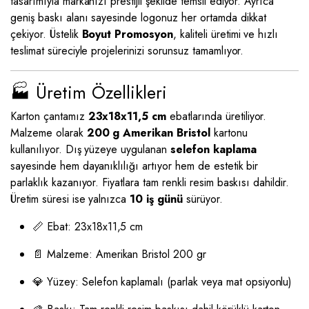
tasarımıyla markanızı prestijli şekilde temsil ediyor. Ayrıca
geniş baskı alanı sayesinde logonuz her ortamda dikkat
çekiyor. Üstelik
Boyut Promosyon
, kaliteli üretimi ve hızlı
teslimat süreciyle projelerinizi sorunsuz tamamlıyor.
🏭 Üretim Özellikleri
Karton çantamız
23x18x11,5 cm
ebatlarında üretiliyor.
Malzeme olarak
200 g Amerikan Bristol
kartonu
kullanılıyor. Dış yüzeye uygulanan
selefon kaplama
sayesinde hem dayanıklılığı artıyor hem de estetik bir
parlaklık kazanıyor. Fiyatlara tam renkli resim baskısı dahildir.
Üretim süresi ise yalnızca
10 iş günü
sürüyor.
📏 Ebat: 23x18x11,5 cm
📄 Malzeme: Amerikan Bristol 200 gr
💎 Yüzey: Selefon kaplamalı (parlak veya mat opsiyonlu)