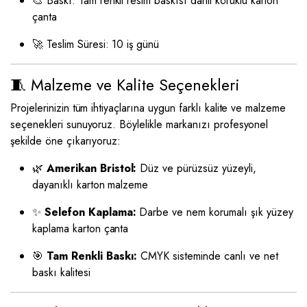
🎨 Baskı: Tam renkli resim baskısı dahil körüklü karton
çanta
🚀 Teslim Süresi: 10 iş günü
🧵 Malzeme ve Kalite Seçenekleri
Projelerinizin tüm ihtiyaçlarına uygun farklı kalite ve malzeme
seçenekleri sunuyoruz. Böylelikle markanızı profesyonel
şekilde öne çıkarıyoruz:
🌿
Amerikan Bristol:
Düz ve pürüzsüz yüzeyli,
dayanıklı karton malzeme
✨
Selefon Kaplama:
Darbe ve nem korumalı şık yüzey
kaplama karton çanta
🎯
Tam Renkli Baskı:
CMYK sisteminde canlı ve net
baskı kalitesi