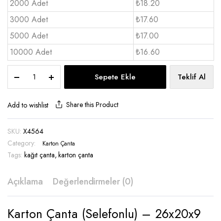
2000 Adet
₺18.20
3000 Adet
₺17.60
5000 Adet
₺17.00
10000 Adet
₺16.60
Karton
Sepete Ekle
Teklif Al
Çanta
20x26x9
cm
Share this Product
Add to wishlist
-
X4564
SKU:
X4564
quantity
Category:
Karton Çanta
Tags:
kağıt çanta
,
karton çanta
Açıklama
Değerlendirmeler (0)
Karton Çanta (Selefonlu) – 26x20x9