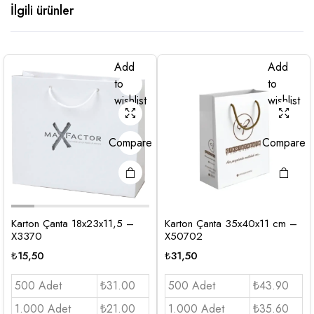
İlgili ürünler
Add
Add
to
to
wishlist
wishlist
Compare
Compare
Karton Çanta 18x23x11,5 –
Karton Çanta 35x40x11 cm –
X3370
X50702
₺
15,50
₺
31,50
500 Adet
₺31.00
500 Adet
₺43.90
1.000 Adet
₺21.00
1.000 Adet
₺35.60