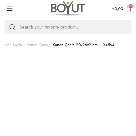
0
₺
0,00
Ana Sayfa
Karton Çanta
Karton Çanta 20x26x9 cm – X4564