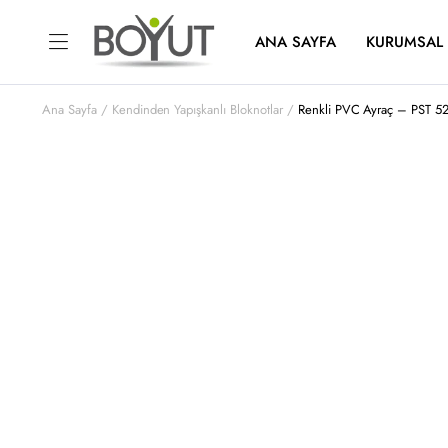
ANA SAYFA
KURUMSAL
Ana Sayfa
Kendinden Yapışkanlı Bloknotlar
Renkli PVC Ayraç – PST 5