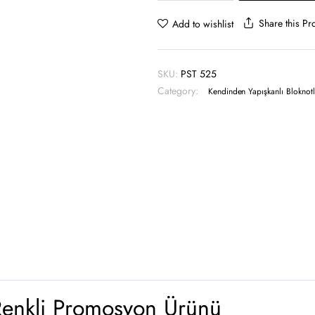
Ayraç
-
Share this Pr
Add to wishlist
PST
525
quantity
SKU:
PST 525
Category:
Kendinden Yapışkanlı Bloknotl
Renkli Promosyon Ürünü