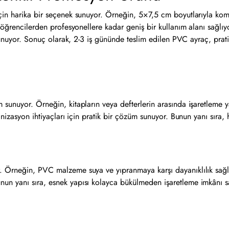
çin harika bir seçenek sunuyor. Örneğin, 5×7,5 cm boyutlarıyla kom
 öğrencilerden profesyonellere kadar geniş bir kullanım alanı sağlıyo
k sunuyor. Sonuç olarak, 2-3 iş gününde teslim edilen PVC ayraç, prat
i
 sunuyor. Örneğin, kitapların veya defterlerin arasında işaretleme 
nizasyon ihtiyaçları için pratik bir çözüm sunuyor. Bunun yanı sıra, h
. Örneğin, PVC malzeme suya ve yıpranmaya karşı dayanıklılık sağl
n yanı sıra, esnek yapısı kolayca bükülmeden işaretleme imkânı sağl