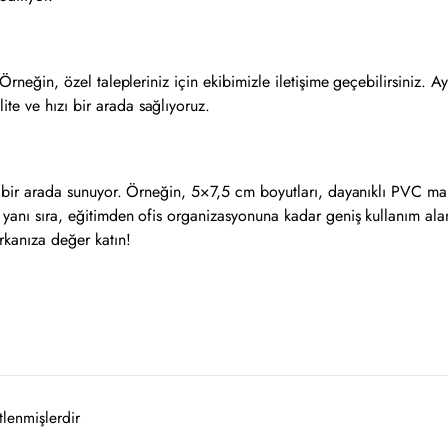
 Örneğin, özel talepleriniz için ekibimizle iletişime geçebilirsiniz. A
te ve hızı bir arada sağlıyoruz.
iği bir arada sunuyor. Örneğin, 5×7,5 cm boyutları, dayanıklı PVC ma
un yanı sıra, eğitimden ofis organizasyonuna kadar geniş kullanım al
rkanıza değer katın!
tlenmişlerdir