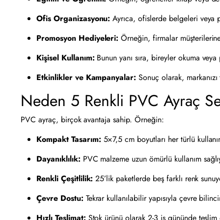
Ofis Organizasyonu:
Ayrıca, ofislerde belgeleri veya p
Promosyon Hediyeleri:
Örneğin, firmalar müşterilerin
Kişisel Kullanım:
Bunun yanı sıra, bireyler okuma veya p
Etkinlikler ve Kampanyalar:
Sonuç olarak, markanızı ta
Neden 5 Renkli PVC Ayraç Se
PVC ayraç, birçok avantaja sahip. Örneğin:
Kompakt Tasarım:
5×7,5 cm boyutları her türlü kullanı
Dayanıklılık:
PVC malzeme uzun ömürlü kullanım sağlı
Renkli Çeşitlilik:
25’lik paketlerde beş farklı renk sunuy
Çevre Dostu:
Tekrar kullanılabilir yapısıyla çevre bilinci
Hızlı Teslimat:
Stok ürünü olarak 2-3 iş gününde teslim e