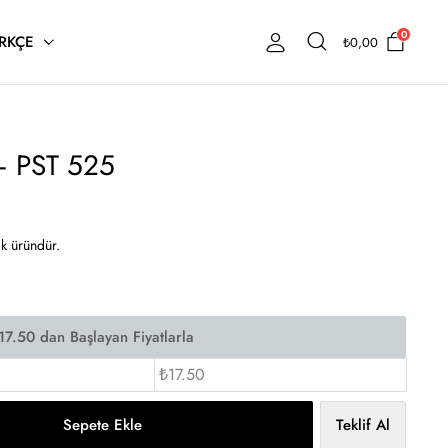
0
RKÇE
₺
0,00
– PST 525
ok üründür.
₺17.50
Sepete Ekle
Teklif Al