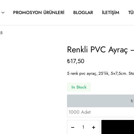
PROMOSYON ÜRÜNLERI
BLOGLAR
İLETIŞIM
TÜ
25
Renkli PVC Ayraç 
₺
17,50
5 renk pvc ayraç, 25’lik, 5×7,5cm. St
In Stock
1000 Adet
Renkli
PVC