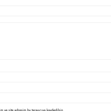
m ve site adresim bu tarayıcıya kaydedilsin.