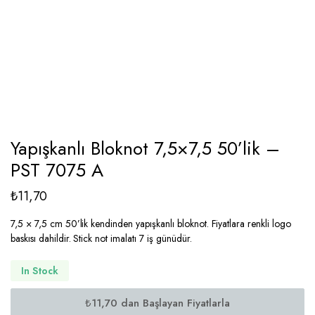
Yapışkanlı Bloknot 7,5×7,5 50’lik –
PST 7075 A
₺
11,70
7,5 × 7,5 cm 50’lik kendinden yapışkanlı bloknot. Fiyatlara renkli logo
baskısı dahildir. Stick not imalatı 7 iş günüdür.
In Stock