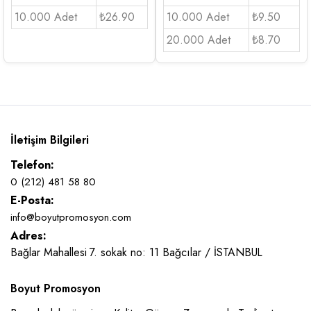
10.000 Adet
₺26.90
10.000 Adet
₺9.50
20.000 Adet
₺8.70
İletişim Bilgileri
Telefon:
0 (212) 481 58 80
E-Posta:
info@boyutpromosyon.com
Adres:
Bağlar Mahallesi 7. sokak no: 11 Bağcılar / İSTANBUL
Boyut Promosyon