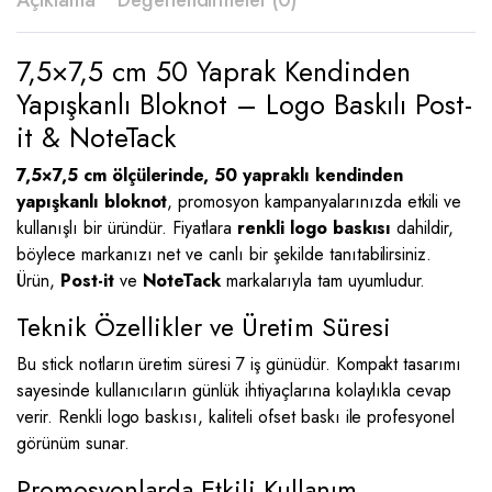
Açıklama
Değerlendirmeler (0)
7,5×7,5 cm 50 Yaprak Kendinden
Yapışkanlı Bloknot – Logo Baskılı Post-
it & NoteTack
7,5×7,5 cm ölçülerinde, 50 yapraklı kendinden
yapışkanlı bloknot
, promosyon kampanyalarınızda etkili ve
kullanışlı bir üründür. Fiyatlara
renkli logo baskısı
dahildir,
böylece markanızı net ve canlı bir şekilde tanıtabilirsiniz.
Ürün,
Post-it
ve
NoteTack
markalarıyla tam uyumludur.
Teknik Özellikler ve Üretim Süresi
Bu stick notların üretim süresi 7 iş günüdür. Kompakt tasarımı
sayesinde kullanıcıların günlük ihtiyaçlarına kolaylıkla cevap
verir. Renkli logo baskısı, kaliteli ofset baskı ile profesyonel
görünüm sunar.
Promosyonlarda Etkili Kullanım