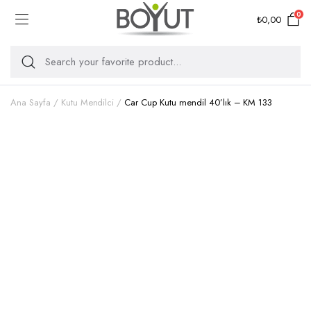
0
₺
0,00
Ana Sayfa
Kutu Mendilci
Car Cup Kutu mendil 40’lık – KM 133