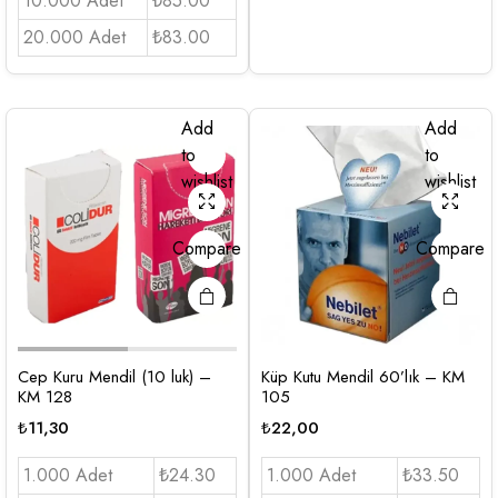
10.000 Adet
₺85.00
20.000 Adet
₺83.00
Add
Add
to
to
wishlist
wishlist
Compare
Compare
Cep Kuru Mendil (10 luk) –
Küp Kutu Mendil 60’lık – KM
KM 128
105
₺
11,30
₺
22,00
1.000 Adet
₺24.30
1.000 Adet
₺33.50