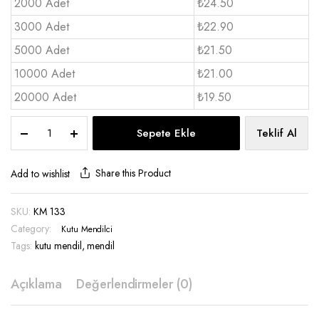
2000 Adet
₺24.50
3000 Adet
₺22.90
5000 Adet
₺21.50
10000 Adet
₺21.00
20000 Adet
₺19.50
Car
Sepete Ekle
Teklif Al
Cup
Kutu
mendil
Share this Product
Add to wishlist
40’lık
-
SKU:
KM 133
KM
Category:
133
Kutu Mendilci
quantity
Tags:
kutu mendil
,
mendil
Açıklama
Değerlendirmeler (0)