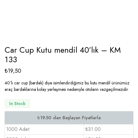
Car Cup Kutu mendil 40’lık – KM
133
₺
19,50
40’lı car cup (bardak) diye isimlendirdiğimiz bu kutu mendil ürünümüz
araç bardaklarına kolay yerleşmesi nedeniyle otoların vazgeçilmezidir.
In Stock
1000 Adet
₺31.00