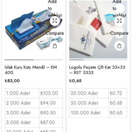
Add
Add
to
to
wishlist
wishlist
Compare
Compare
Islak Kuru Kutu Mendil – KM
Logolu Peçete Çift Kat 33×33
400
– RST 3333
₺
83,00
₺
0,65
1.000 Adet
₺103.00
25.000 Adet
₺0.72
2.000 Adet
₺94.00
50.000 Adet
₺0.68
3.000 Adet
₺90.50
100.000 Adet
₺0.65
5.000 Adet
₺87.00