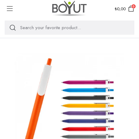
0
₺
0,00