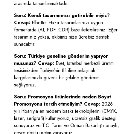
arasında tamamlanmaktadır.
Soru: Kendi tasarımımızı getirebilir miyiz?
Cevap:
Elbette. Hazır tasarımlarınızı uygun
formatlarda (AI, PDF, CDR) bize iletebilirsiniz. Eğer
tasarımınız yoksa, ekibimiz size ücretsiz destek
sunacaktır.
Soru: Türkiye geneline gönderim yapıyor
musunuz?
Cevap:
Evet, İstanbul merkezli üretim
tesisimizden Türkiye’nin 81 iline anlaşmalı
kargolarımızla güvenli bir şekilde gönderim
sağlıyoruz.
Soru:
Promosyon ürünlerinde neden Boyut
Promosyonu tercih etmeliyim? Cevap:
2026
yılı itibarıyla en modern baskı teknolojilerini (CMYK,
lazer, serigrafi) kullanıyoruz, ücretsiz grafik desteği
sunuyoruz ve T.C. Tarım ve Orman Bakanlığı onaylı,
çevre dostu üretim yapıyoruz.