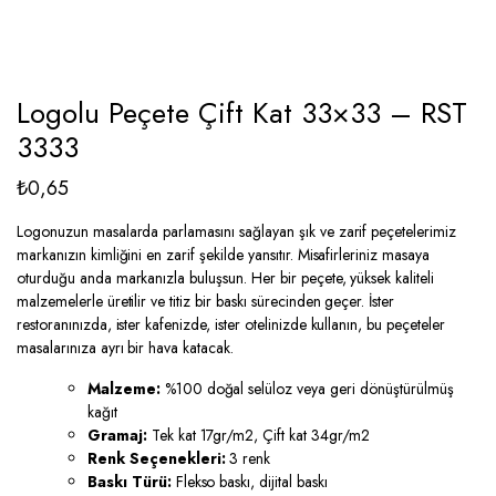
Logolu Peçete Çift Kat 33×33 – RST
3333
₺
0,65
Logonuzun masalarda parlamasını sağlayan şık ve zarif peçetelerimiz
markanızın kimliğini en zarif şekilde yansıtır. Misafirleriniz masaya
oturduğu anda markanızla buluşsun. Her bir peçete, yüksek kaliteli
malzemelerle üretilir ve titiz bir baskı sürecinden geçer. İster
restoranınızda, ister kafenizde, ister otelinizde kullanın, bu peçeteler
masalarınıza ayrı bir hava katacak.
Malzeme:
%100 doğal selüloz veya geri dönüştürülmüş
kağıt
Gramaj:
Tek kat 17gr/m2, Çift kat 34gr/m2
Renk Seçenekleri:
3 renk
Baskı Türü:
Flekso baskı, dijital baskı