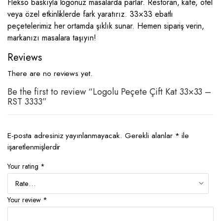
Flekso baskıyla logonuz masalarda parlar. Restoran, kafe, otel
veya özel etkinliklerde fark yaratırız. 33×33 ebatlı
peçetelerimiz her ortamda şıklık sunar. Hemen sipariş verin,
markanızı masalara taşıyın!
Reviews
There are no reviews yet.
Be the first to review “Logolu Peçete Çift Kat 33×33 –
RST 3333”
E-posta adresiniz yayınlanmayacak.
Gerekli alanlar
*
ile
işaretlenmişlerdir
Your rating
*
Your review
*