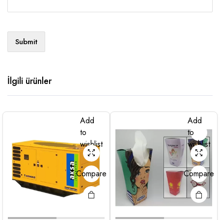
İlgili ürünler
Add
Add
to
to
wishlist
wishlist
Compare
Compare