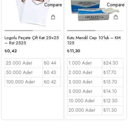
Compare
Compare
Logolu Peçete Çift Kat 25×25
Kutu Mendil Cep 10’luk – KM
– Rst 2525
125
₺
0,42
₺
11,30
25.000 Adet
₺0.44
1.000 Adet
₺24.30
50.000 Adet
₺0.43
2.000 Adet
₺17.70
100.000 Adet
₺0.42
3.000 Adet
₺15.70
5.000 Adet
₺14.10
10.000 Adet
₺12.30
20.000 Adet
₺11.30