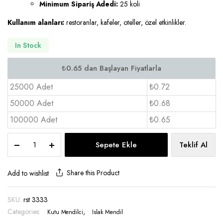
Minimum Sipariş Adedi:
25 koli
Kullanım alanları:
restoranlar, kafeler, oteller, özel etkinlikler.
In Stock
25000 Adet
₺0.72
50000 Adet
₺0.68
100000 Adet
₺0.65
Logolu
Sepete Ekle
Teklif Al
Peçete
Çift
Kat
Share this Product
Add to wishlist
33x33
-
SKU:
rst 3333
RST
Categories:
3333
,
Kutu Mendilci
Islak Mendil
quantity