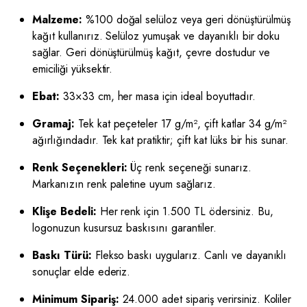
Malzeme:
%100 doğal selüloz veya geri dönüştürülmüş
kağıt kullanırız. Selüloz yumuşak ve dayanıklı bir doku
sağlar. Geri dönüştürülmüş kağıt, çevre dostudur ve
emiciliği yüksektir.
Ebat:
33×33 cm, her masa için ideal boyuttadır.
Gramaj:
Tek kat peçeteler 17 g/m², çift katlar 34 g/m²
ağırlığındadır. Tek kat pratiktir; çift kat lüks bir his sunar.
Renk Seçenekleri:
Üç renk seçeneği sunarız.
Markanızın renk paletine uyum sağlarız.
Klişe Bedeli:
Her renk için 1.500 TL ödersiniz. Bu,
logonuzun kusursuz baskısını garantiler.
Baskı Türü:
Flekso baskı uygularız. Canlı ve dayanıklı
sonuçlar elde ederiz.
Minimum Sipariş:
24.000 adet sipariş verirsiniz. Koliler