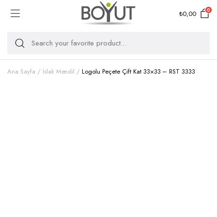
0
₺
0,00
Ana Sayfa
Islak Mendil
Logolu Peçete Çift Kat 33×33 – RST 3333