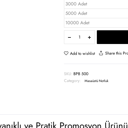
3000 Adet
5000 Adet
10000 Adet
Küp
Bloknot
500’lük
Sert
Share this Pr
Add to wishlist
Kutu
-
BPB
SKU:
BPB 500
500
Category:
quantity
Masaüstü Notluk
anıklı ve Pratik Promosyon Ürünü