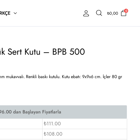
0
RKÇE
₺
0,00
ük Sert Kutu – BPB 500
mm mukavvalı. Renkli baskı kutulu. Kutu ebatı: 9x9x6 cm. İçler 80 gr
₺111.00
₺108.00