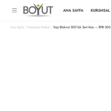
ANA SAYFA
KURUMSAL
Ana Sayfa
Masaüstü Notluk
Küp Bloknot 500’lük Sert Kutu – BPB 500