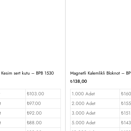
 Kesim sert kutu – BPB 1530
Magnetli Kalemlikli Bloknot – B
₺
138,00
t
₺103.00
1.000 Adet
₺16
t
₺97.00
2.000 Adet
₺155
t
₺92.00
3.000 Adet
₺151
t
₺88.00
5.000 Adet
₺143