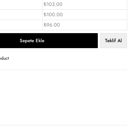
₺103.00
₺100.00
₺96.00
Sepete Ekle
Teklif Al
oduct