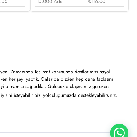
.00
10.000 Adet
₺116.00
üven, Zamanında Teslimat konusunda dostlarımızı hayal
eken her şeyi yaptık. Onlar da bizden hep daha fazlasını
iyi olmamızı sağladılar. Gelecekte ulaşmamız gereken
yisini isteyebilir bizi yolculuğumuzda destekleyebilirsiniz.