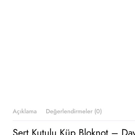
Açıklama
Değerlendirmeler (0)
Sert Kutulu Küp Bloknot – Day