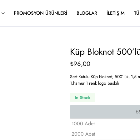
PROMOSYON ÜRÜNLERI
BLOGLAR
İLETIŞIM
TÜ
Küp Bloknot 500’l
₺
96,00
Sert Kutulu Küp bloknot, 500’lük, 1,5 
1.hamur 1 renk logo baskılı.
In Stock
1000 Adet
2000 Adet