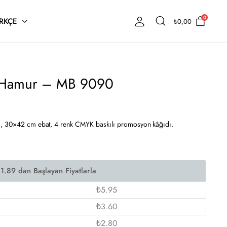
0
RKÇE
₺
0,00
1.Hamur – MB 9090
dı, 30×42 cm ebat, 4 renk CMYK baskılı promosyon kâğıdı.
₺5.95
₺3.60
₺2.80