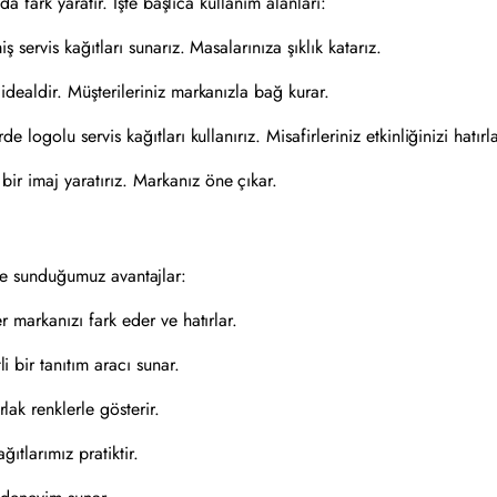
fark yaratır. İşte başlıca kullanım alanları:
 servis kağıtları sunarız. Masalarınıza şıklık katarız.
dealdir. Müşterileriniz markanızla bağ kurar.
logolu servis kağıtları kullanırız. Misafirleriniz etkinliğinizi hatırla
r imaj yaratırız. Markanız öne çıkar.
İşte sunduğumuz avantajlar:
 markanızı fark eder ve hatırlar.
 bir tanıtım aracı sunar.
k renklerle gösterir.
ğıtlarımız pratiktir.