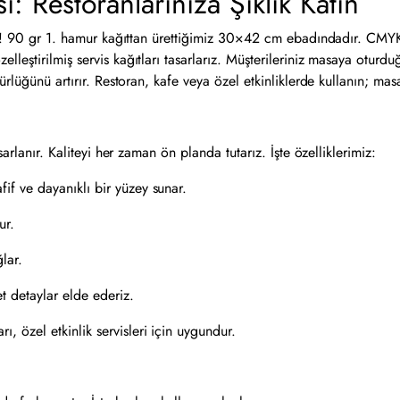
Restoranlarınıza Şıklık Katın
in! 90 gr 1. hamur kağıttan ürettiğimiz 30×42 cm ebadındadır. CMYK b
leştirilmiş servis kağıtları tasarlarız. Müşterileriniz masaya otur
ürlüğünü artırır. Restoran, kafe veya özel etkinliklerde kullanın; mas
arlanır. Kaliteyi her zaman ön planda tutarız. İşte özelliklerimiz:
fif ve dayanıklı bir yüzey sunar.
ur.
lar.
t detaylar elde ederiz.
ı, özel etkinlik servisleri için uygundur.