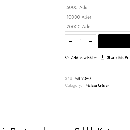
5000 Adet
10000 Adet
20000 Adet
Amerikan
Servis
1.Hamur
-
Share this Pr
Add to wishlist
MB
9090
quantity
SKU:
MB 9090
Category:
Matbaa Ürünleri