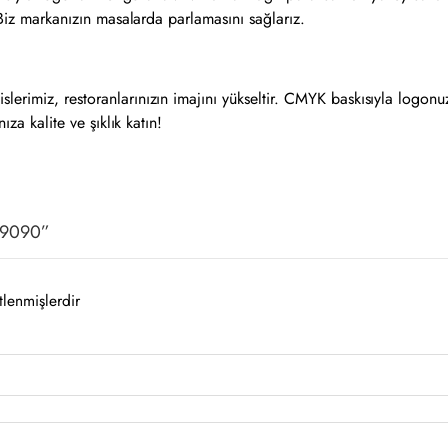
. Biz markanızın masalarda parlamasını sağlarız.
lerimiz, restoranlarınızın imajını yükseltir. CMYK baskısıyla logonu
ıza kalite ve şıklık katın!
B 9090”
tlenmişlerdir