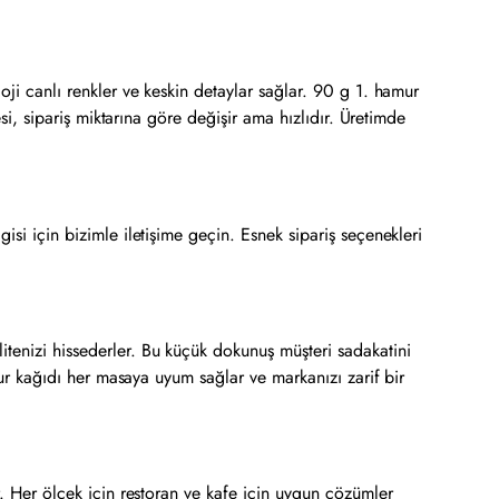
oji canlı renkler ve keskin detaylar sağlar. 90 g 1. hamur
esi, sipariş miktarına göre değişir ama hızlıdır. Üretimde
isi için bizimle iletişime geçin. Esnek sipariş seçenekleri
itenizi hissederler. Bu küçük dokunuş müşteri sadakatini
amur kağıdı her masaya uyum sağlar ve markanızı zarif bir
r. Her ölçek için restoran ve kafe için uygun çözümler