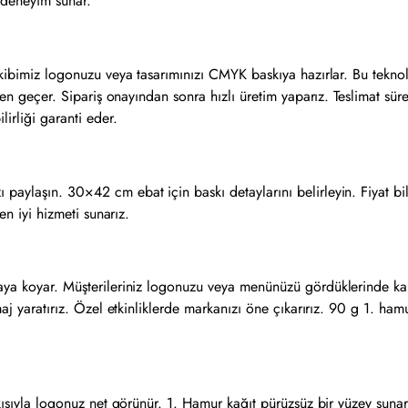
 deneyim sunar.
ekibimiz logonuzu veya tasarımınızı CMYK baskıya hazırlar. Bu teknol
nden geçer. Sipariş onayından sonra hızlı üretim yaparız. Teslimat sür
lirliği garanti eder.
aylaşın. 30×42 cm ebat için baskı detaylarını belirleyin. Fiyat bilg
en iyi hizmeti sunarız.
taya koyar. Müşterileriniz logonuzu veya menünüzü gördüklerinde kal
imaj yaratırız. Özel etkinliklerde markanızı öne çıkarırız. 90 g 1. h
askısıyla logonuz net görünür. 1. Hamur kağıt pürüzsüz bir yüzey suna