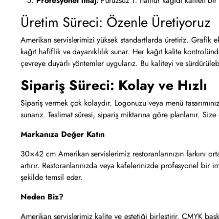
Profesyonel İmaj:
Pürüzsüz 1. hamur kağıdı kaliteli bir
Üretim Süreci: Özenle Üretiyoruz
Amerikan servislerimizi yüksek standartlarda üretiriz. Grafik 
kağıt hafiflik ve dayanıklılık sunar. Her kağıt kalite kontrolü
çevreye duyarlı yöntemler uygularız. Bu kaliteyi ve sürdürülebi
Sipariş Süreci: Kolay ve Hızlı
Sipariş vermek çok kolaydır. Logonuzu veya menü tasarımınızı p
sunarız. Teslimat süresi, sipariş miktarına göre planlanır. Size 
Markanıza Değer Katın
30×42 cm Amerikan servislerimiz restoranlarınızın farkını or
artırır. Restoranlarınızda veya kafelerinizde profesyonel bir 
şekilde temsil eder.
Neden Biz?
Amerikan servislerimiz kalite ve estetiği birleştirir. CMYK b