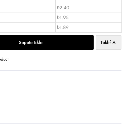
₺2.40
₺1.95
₺1.89
Sepete Ekle
Teklif Al
oduct