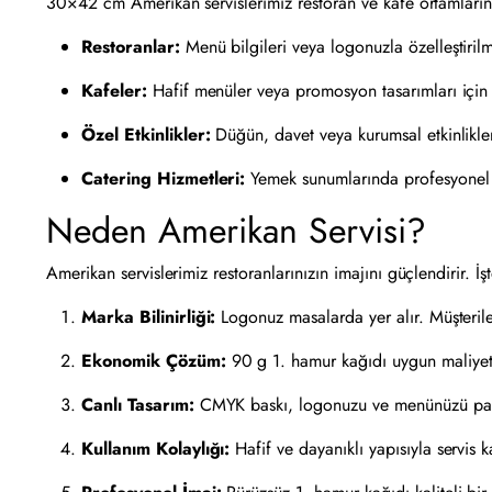
30×42 cm Amerikan servislerimiz restoran ve kafe ortamlarında 
Restoranlar:
Menü bilgileri veya logonuzla özelleştirilmiş
Kafeler:
Hafif menüler veya promosyon tasarımları için i
Özel Etkinlikler:
Düğün, davet veya kurumsal etkinliklerde 
Catering Hizmetleri:
Yemek sunumlarında profesyonel bi
Neden Amerikan Servisi?
Amerikan servislerimiz restoranlarınızın imajını güçlendirir. 
Marka Bilinirliği:
Logonuz masalarda yer alır. Müşteriler
Ekonomik Çözüm:
90 g 1. hamur kağıdı uygun maliyetli
Canlı Tasarım:
CMYK baskı, logonuzu ve menünüzü parla
Kullanım Kolaylığı:
Hafif ve dayanıklı yapısıyla servis ka