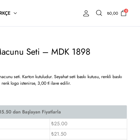
0
RKÇE
₺
0,00
ş Macunu Seti – MDK 1898
acunu seti. Karton kutuludur. Seyahat seti baskı kutusu, renkli baskı
 renk logo istenirse, 3,00 tl ilave edilir.
₺25.00
₺21.50