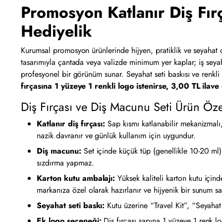
Promosyon Katlanır Diş Fır
Hediyelik
Kurumsal promosyon ürünlerinde hijyen, pratiklik ve seyahat 
tasarımıyla çantada veya valizde minimum yer kaplar; iş seyaha
profesyonel bir görünüm sunar. Seyahat seti baskısı ve renkli
fırçasına 1 yüzeye 1 renkli logo istenirse, 3,00 TL ilave 
Diş Fırçası ve Diş Macunu Seti Ürün Özel
Katlanır diş fırçası:
Sap kısmı katlanabilir mekanizmalı, 
nazik davranır ve günlük kullanım için uygundur.
Diş macunu:
Set içinde küçük tüp (genellikle 10-20 ml)
sızdırma yapmaz.
Karton kutu ambalajı:
Yüksek kaliteli karton kutu içind
markanıza özel olarak hazırlanır ve hijyenik bir sunum sa
Seyahat seti baskı:
Kutu üzerine “Travel Kit”, “Seyahat 
Ek logo seçeneği:
Diş fırçası sapına 1 yüzeye 1 renk l