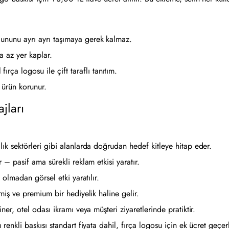
acununu ayrı ayrı taşımaya gerek kalmaz.
a az yer kaplar.
rça logosu ile çift taraflı tanıtım.
 ürün korunur.
jları
lık sektörleri gibi alanlarda doğrudan hedef kitleye hitap eder.
 – pasif ama sürekli reklam etkisi yaratır.
 olmadan görsel etki yaratılır.
lmiş ve premium bir hediyelik haline gelir.
ner, otel odası ikramı veya müşteri ziyaretlerinde pratiktir.
 renkli baskısı standart fiyata dahil, fırça logosu için ek ücret geçer