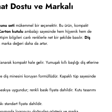
hat Dostu ve Markalı
cunu seti
mükemmel bir seçenektir. Bu ürün, kompakt
Karton kutulu
ambalajı sayesinde hem hijyenik hem de
tişim bilgileri canlı renklerle net bir şekilde basılır.
Diş
in marka değeri daha da artar.
lanarak kompakt hale gelir. Yumuşak kıllı başlığı diş etlerine
e diş minesini koruyan formüllüdür. Kapaklı tüp sayesinde
skıya uygundur; renkli baskı fiyata dahildir. Kutu tasarımı
ı standart fiyata dahildir.
kullanımında logonuzu doğrudan gösterir ve marka