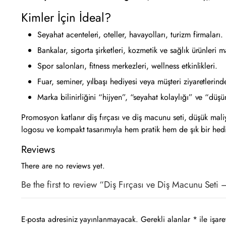
Kimler İçin İdeal?
Seyahat acenteleri, oteller, havayolları, turizm firmaları.
Bankalar, sigorta şirketleri, kozmetik ve sağlık ürünleri m
Spor salonları, fitness merkezleri, wellness etkinlikleri.
Fuar, seminer, yılbaşı hediyesi veya müşteri ziyaretlerind
Marka bilinirliğini “hijyen”, “seyahat kolaylığı” ve “düşün
Promosyon katlanır diş fırçası ve diş macunu seti, düşük maliy
logosu ve kompakt tasarımıyla hem pratik hem de şık bir hediy
Reviews
There are no reviews yet.
Be the first to review “Diş Fırçası ve Diş Macunu Set
E-posta adresiniz yayınlanmayacak.
Gerekli alanlar
*
ile işare