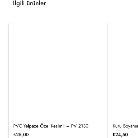
İlgili ürünler
PVC Yelpaze Özel Kesimli – PV 2130
Kuru Boyama
₺
25,00
₺
24,50