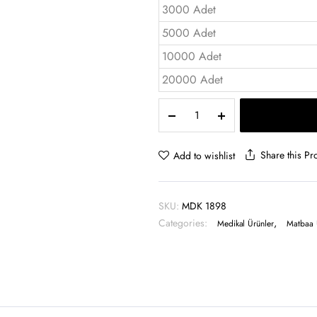
3000 Adet
5000 Adet
10000 Adet
20000 Adet
Diş
Fırçası
ve
Diş
Share this Pr
Add to wishlist
Macunu
Seti
-
SKU:
MDK 1898
MDK
Categories:
,
1898
Medikal Ürünler
Matbaa 
quantity