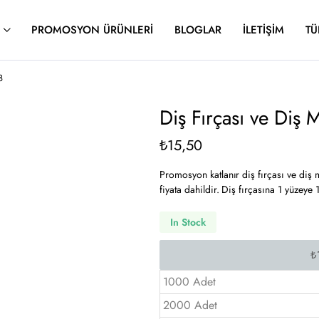
PROMOSYON ÜRÜNLERI
BLOGLAR
İLETIŞIM
TÜ
8
Diş Fırçası ve Di
₺
15,50
Promosyon katlanır diş fırçası ve diş m
fiyata dahildir. Diş fırçasına 1 yüzeye 1
In Stock
1000 Adet
2000 Adet