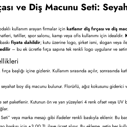
çası ve Diş Macunu Seti: Seya
odaklı kullanım arayan firmalar için
katlanır diş fırçası ve diş ma
tleri, tatiller, spor salonu, kamp veya ofis kullanımı için idealdir.
 baskı
fiyata dahildir
; kutu üzerine logo, şirket ismi, slogan veya ile
edilir
– bu ek ücretle fırça sapına tek renkli logo uygulanır ve set
likleri
fırça başlığı içine gizlenir. Kullanım sırasında açılır, sonrasında kat
 seyahat boy diş macunu bulunur. Florürlü, ağız kokusunu giderici v
e set paketlenir. Kutunun ön ve yan yüzeyleri 4 renk ofset veya UV ba
ğlar.
Seti” veya marka mesajı gibi ifadeler renkli baskıyla eklenir. Bu bask
ogo baskısı için +3,00 TL ilave ücret alınır. Bu ekleme, setin her 