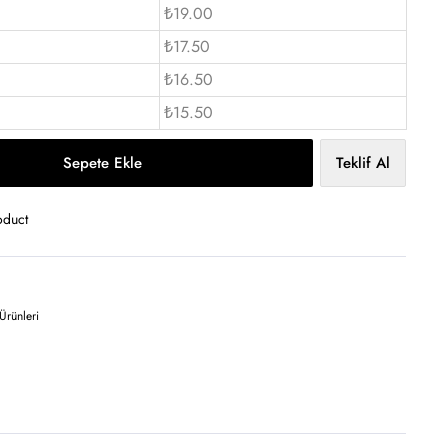
₺19.00
₺17.50
₺16.50
₺15.50
Sepete Ekle
Teklif Al
oduct
Ürünleri