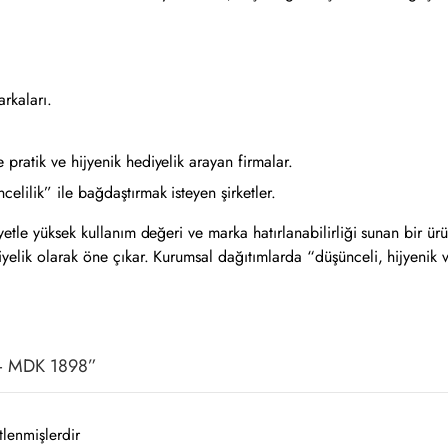
arkaları.
e pratik ve hijyenik hediyelik arayan firmalar.
celilik” ile bağdaştırmak isteyen şirketler.
etle yüksek kullanım değeri ve marka hatırlanabilirliği sunan bir ürü
elik olarak öne çıkar. Kurumsal dağıtımlarda “düşünceli, hijyenik ve
i – MDK 1898”
tlenmişlerdir