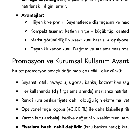
hatırlanabilirliğini artırır.
Avantajlar:
Hijyenik ve pratik: Seyahatlerde diş fırçasını ve m
Kompakt tasarım: Katlanır fırça + küçük tüp, çantad
Marka görünürlüğü yüksek: kutu baskısı + opsiyonel fı
Dayanıklı karton kutu: Dağıtım ve saklama sırasında
Promosyon ve Kurumsal Kullanım Avanta
Bu set promosyon amaçlı dağıtımda çok etkili olur çünkü:
Seyahat, otel, havayolu, sigorta, banka, kozmetik ve sağ
Her kullanımda (diş fırçalama anında) markanızı hatırlatır
Renkli kutu baskısı fiyata dahil olduğu için ekstra maliyet
Opsiyonel fırça logosu (+3,00 TL) ile daha kişiselleştiri
Karton kutu ambalajı hediye değerini yükseltir; fuar, semi
Fiyatlara baskı dahil değildir
(kutu baskısı hariç); kutu