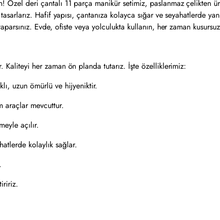
! Özel deri çantalı 11 parça manikür setimiz, paslanmaz çelikten ür
ti tasarlarız. Hafif yapısı, çantanıza kolayca sığar ve seyahatlerde y
a yaparsınız. Evde, ofiste veya yolculukta kullanın, her zaman kusurs
 Kaliteyi her zaman ön planda tutarız. İşte özelliklerimiz:
lı, uzun ömürlü ve hijyeniktir.
m araçlar mevcuttur.
meyle açılır.
atlerde kolaylık sağlar.
.
ririz.