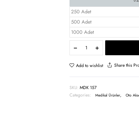
250 Adet
500 Adet
1000 Adet
Manikür
Seti
12
Parça
Share this Pr
Add to wishlist
-
MDK
157
SKU:
MDK 157
quantity
Categories:
,
Medikal Ürünler
Oto Akse