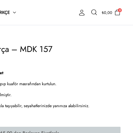
0
RKÇE
₺
0,00
arça – MDK 157
et
apıp kuaför masrafından kurtulun.
miştir.
la taşıyabilir, seyahatlerinizde yanınıza alabilirsiniz.