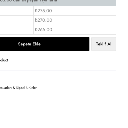
₺275.00
₺270.00
₺265.00
Sepete Ekle
Teklif Al
oduct
suarları & Kişisel Ürünler