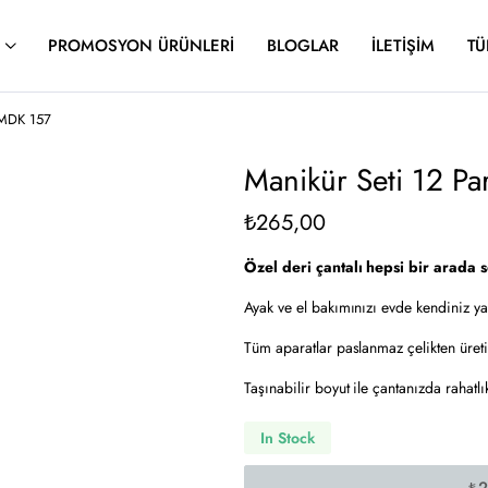
PROMOSYON ÜRÜNLERI
BLOGLAR
İLETIŞIM
TÜ
 MDK 157
Manikür Seti 12 P
₺
265,00
Özel deri çantalı hepsi bir arada s
Ayak ve el bakımınızı evde kendiniz y
Tüm aparatlar paslanmaz çelikten üretil
Taşınabilir boyut ile çantanızda rahatlık
In Stock