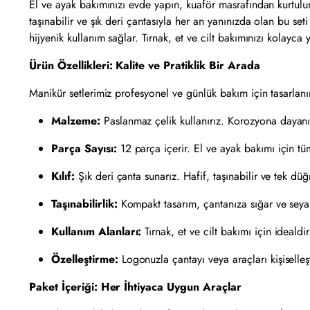
El ve ayak bakımınızı evde yapın, kuaför masrafından kurtulun
taşınabilir ve şık deri çantasıyla her an yanınızda olan bu se
hijyenik kullanım sağlar. Tırnak, et ve cilt bakımınızı kolayc
Ürün Özellikleri: Kalite ve Pratiklik Bir Arada
Manikür setlerimiz profesyonel ve günlük bakım için tasarlanır.
Malzeme:
Paslanmaz çelik kullanırız. Korozyona dayanık
Parça Sayısı:
12 parça içerir. El ve ayak bakımı için tü
Kılıf:
Şık deri çanta sunarız. Hafif, taşınabilir ve tek düğ
Taşınabilirlik:
Kompakt tasarım, çantanıza sığar ve seyah
Kullanım Alanları:
Tırnak, et ve cilt bakımı için idealdir
Özelleştirme:
Logonuzla çantayı veya araçları kişiselleşti
Paket İçeriği: Her İhtiyaca Uygun Araçlar