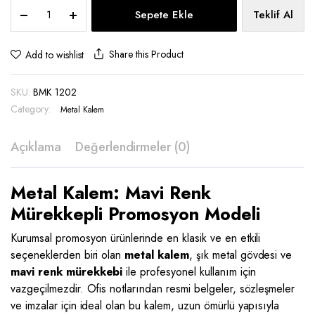
Metal
Sepete Ekle
Teklif Al
Kalem
-
BMK
Share this Product
Add to wishlist
1202
quantity
SKU:
BMK 1202
Category:
Metal Kalem
Açıklama
Değerlendirmeler (0)
Metal Kalem: Mavi Renk
Mürekkepli Promosyon Modeli
Kurumsal promosyon ürünlerinde en klasik ve en etkili
seçeneklerden biri olan
metal kalem
, şık metal gövdesi ve
mavi renk mürekkebi
ile profesyonel kullanım için
vazgeçilmezdir. Ofis notlarından resmi belgeler, sözleşmeler
ve imzalar için ideal olan bu kalem, uzun ömürlü yapısıyla