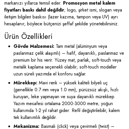
markanızı yıllarca temsil eder.
Promosyon metal kalem
fiyatları baskı dahil değildir
; logo, şirket ismi, slogan veya
iletişim bilgileri baskısı (lazer kazıma, tampon veya UV) ayrı
hesaplanır, böylece bütçenizi şeffaf şekilde yönetebilirsiniz.
Ürün Özellikleri
Gövde Malzemesi:
Tam metal (alüminyum veya
paslanmaz çelik alaşımlı) – hafif, dayanıklı, paslanmaz ve
premium bir his verir. Yüzey mat, parlak, soft-touch veya
metalik kaplama seçenekli olabilir; soft-touch modeller
uzun süreli yazımda el konforu sağlar.
Mürekkep:
Mavi renk – yüksek kaliteli bilyeli uç
(genellikle 0.7 mm veya 1.0 mm), pürüzsüz akışlı, hızlı
kuruyan, leke yapmayan ve suya dayanıklı mürekkep.
Yazım mesafesi ortalama 2000-3000 metre; yoğun
kullanımda 1-2 yıl rahat gider. Refil değiştirilebilir, kalem
tek kullanımlık değildir.
Mekanizma:
Basmalı (click) veya çevirmeli (twist) –