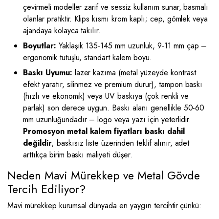
çevirmeli modeller zarif ve sessiz kullanım sunar, basmalı
olanlar pratiktir. Klips kısmı krom kaplı; cep, gömlek veya
ajandaya kolayca takılır.
Boyutlar:
Yaklaşık 135-145 mm uzunluk, 9-11 mm çap –
ergonomik tutuşlu, standart kalem boyu.
Baskı Uyumu:
lazer kazıma (metal yüzeyde kontrast
efekt yaratır, silinmez ve premium durur), tampon baskı
(hızlı ve ekonomik) veya UV baskıya (çok renkli ve
parlak) son derece uygun. Baskı alanı genellikle 50-60
mm uzunluğundadır – logo veya yazı için yeterlidir.
Promosyon metal kalem fiyatları baskı dahil
değildir
; baskısız liste üzerinden teklif alınır, adet
arttıkça birim baskı maliyeti düşer.
Neden Mavi Mürekkep ve Metal Gövde
Tercih Ediliyor?
Mavi mürekkep kurumsal dünyada en yaygın tercihtir çünkü: