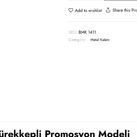
-
BMK
Share this Pr
Add to wishlist
1411
quantity
SKU:
BMK 1411
Category:
Metal Kalem
ürekkepli Promosyon Modeli