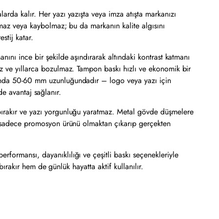
arda kalır. Her yazı yazışta veya imza atışta markanızı
ulmaz veya kaybolmaz; bu da markanın kalite algısını
stij katar.
manını ince bir şekilde aşındırarak altındaki kontrast katmanı
ez ve yıllarca bozulmaz. Tampon baskı hızlı ve ekonomik bir
smında 50-60 mm uzunluğundadır – logo veya yazı için
rde avantaj sağlanır.
 bırakır ve yazı yorgunluğu yaratmaz. Metal gövde düşmelere
mi sadece promosyon ürünü olmaktan çıkarıp gerçekten
formansı, dayanıklılığı ve çeşitli baskı seçenekleriyle
bırakır hem de günlük hayatta aktif kullanılır.