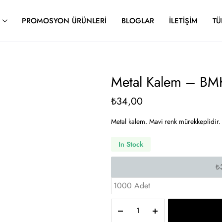
PROMOSYON ÜRÜNLERI
BLOGLAR
İLETIŞIM
TÜ
Metal Kalem – BM
₺
34,00
Metal kalem. Mavi renk mürekkeplidir.
In Stock
1000 Adet
Metal
Kalem