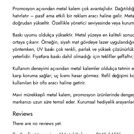
Promosyon açısından metal kalem çok avantajlıdır. Dağıtıldığı
hatırlatır – pasif ama etkili bir reklam aracı haline gelir. 
doğrudan yükseltir. Özellikle yönetici seviyesinde veya kurum
Baskı uyumu oldukça yüksektir. Metal yüzeye en kaliteli son
ortaya çıkarır. Örneğin, siyah mat gövdeye lazer uygulandığı
yöntemken, UV baskı çok renkli, parlak ve yüksek çözünürlük
yeterlidir. Fiyatlara baskı dahil olmadığı için teklifler şeffaft
Kullanım deneyimi açısından metal kalemler oldukça tatmin e
karşı koruma sağlar; uç kısmı hasar görmez. Refil değişimi k
kullanılan bir ofis aracı haline getirir.
Mavi mürekkepli metal kalem, promosyon ürünlerinde dengeyi e
markanızı uzun süre temsil eder. Kurumsal hediyelik arayanlar iç
Reviews
There are no reviews yet.