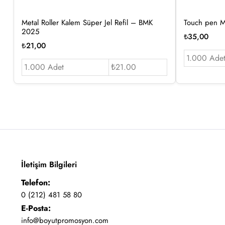
Metal Roller Kalem Süper Jel Refil – BMK
Touch pen M
2025
₺
35,00
₺
21,00
1.000 Ade
1.000 Adet
₺21.00
İletişim Bilgileri
Telefon:
0 (212) 481 58 80
E-Posta:
info@boyutpromosyon.com