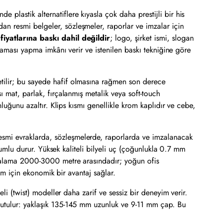
de plastik alternatiflere kıyasla çok daha prestijli bir his
an resmi belgeler, sözleşmeler, raporlar ve imzalar için
yatlarına baskı dahil değildir
; logo, şirket ismi, slogan
nlaması yapma imkânı verir ve istenilen baskı tekniğine göre
tilir; bu sayede hafif olmasına rağmen son derece
ı mat, parlak, fırçalanmış metalik veya soft-touch
luğunu azaltır. Klips kısmı genellikle krom kaplıdır ve cebe,
esmi evraklarda, sözleşmelerde, raporlarda ve imzalanacak
uyumlu durur. Yüksek kaliteli bilyeli uç (çoğunlukla 0.7 mm
ortalama 2000-3000 metre arasındadır; yoğun ofis
nım için ekonomik bir avantaj sağlar.
li (twist) modeller daha zarif ve sessiz bir deneyim verir.
 tutulur: yaklaşık 135-145 mm uzunluk ve 9-11 mm çap. Bu