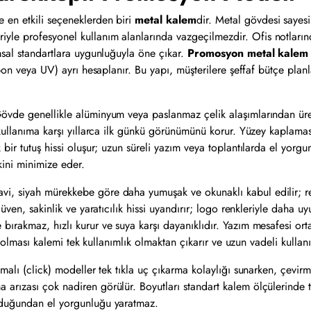
 en etkili seçeneklerden biri
metal
kalem
dir
. Metal gövdesi sayesin
iyle profesyonel kullanım alanlarında vazgeçilmezdir. Ofis notlarınd
msal standartlara uygunluğuyla öne çıkar.
Promosyon metal kalem fi
mpon veya UV) ayrı hesaplanır. Bu yapı, müşterilere şeffaf bütçe pla
Gövde genellikle alüminyum veya paslanmaz çelik alaşımlarından üre
 kullanıma karşı yıllarca ilk günkü görünümünü korur. Yüzey kaplamas
bir tutuş hissi oluşur; uzun süreli yazım veya toplantılarda el yorgun
ini minimize eder.
vi, siyah mürekkebe göre daha yumuşak ve okunaklı kabul edilir; r
üven, sakinlik ve yaratıcılık hissi uyandırır; logo renkleriyle daha 
 bırakmaz, hızlı kurur ve suya karşı dayanıklıdır. Yazım mesafesi 
ir olması kalemi tek kullanımlık olmaktan çıkarır ve uzun vadeli kulla
malı (click) modeller tek tıkla uç çıkarma kolaylığı sunarken, çevirme
 arızası çok nadiren görülür. Boyutları standart kalem ölçülerinde
olduğundan el yorgunluğu yaratmaz.