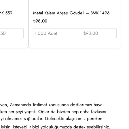
BMK 559
Metal Kalem Ahşap Gövdeli – BMK 1496
₺
98,00
.50
1.000 Adet
₺98.00
üven, Zamanında Teslimat konusunda dostlarımızı hayal
eken her şeyi yaptık. Onlar da bizden hep daha fazlasını
iyi olmamızı sağladılar. Gelecekte ulaşmamız gereken
yisini isteyebilir bizi yolculuğumuzda destekleyebilirsiniz.