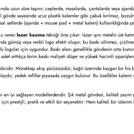
nda uzun süre taşınır; ceplerde, masalarda, çantalarda veya ajandal
Metal gövde sayesinde ucuz plastik kalemler gibi çabuk kırılmaz, boz
sal setlerde (ajanda + mouse pad + metal kalem) kullanıldığında pre
ucu veren
lazer kazıma
tekniği öne çıkar: lazer ışını metalin üst kat
nda gümüş veya renkli logo efekti oluşur; bu baskı silinmez, çizilm
lü logolar için uygundur. Baskı alanı genellikle gövdenin orta kı
ır; adet arttıkça birim baskı maliyeti düşer ve yüksek hacimli siparişle
dicidir. Mürekkep akışı pürüzsüzdür; kağıt üzerinde kaygan bir his
olaydır; yedek refiller piyasada yaygın bulunur. Bu özellikler kale
n iyi sağlayan modellerdendir. Şık metal gövdesi, kaliteli yazım per
in prestijli, pratik ve etkili bir seçenektir: Hem kaliteli bir izlenim 