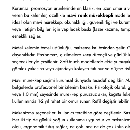
Kurumsal promosyon ürünlerinde en klasik, en uzun ömürlü ve
veren bu kalemler, özellikle
mavi renk mürekkepli
modeller
ideal olan mavi mürekkep, okunaklılığı, güvenilirliği ve kuru
veya iletişim bilgileri için yapılacak baskı (lazer kazıma, ta
esneklik sağlar.
Metal kalemin temel üstünlüğü, malzeme kalitesinden gelir. 
dayanıklıdır. Paslanmaz, çizilmelere karşı dirençli ve günlük
seçenekleriyle çeşitlenir. Soft-touch modellerde elde yumuşak 
gömlek yakasına veya ajandaya kolayca tutunur ve düşme risk
Mavi mürekkep seçimi kurumsal dünyada tesadüf değildir. Ma
belgelerde profesyonel bir izlenim bırakır. Psikolojik olarak g
veya 1.0 mm) sayesinde mürekkep pürüzsüz akar, kağıtta leke
kullanımında 1-2 yıl rahat bir ömür sunar. Refil değiştirilebil
Mekanizma seçenekleri kullanıcı tercihine göre çeşitlenir. Bas
Her iki tip de günlük yoğun kullanıma uygundur ve mekanizma
ölçü, ergonomik tutuş sağlar; ne çok ince ne de çok kalın 