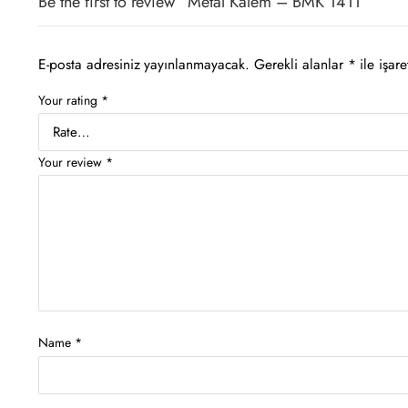
Be the first to review “Metal Kalem – BMK 1411”
E-posta adresiniz yayınlanmayacak.
Gerekli alanlar
*
ile işare
Your rating
*
Your review
*
Name
*