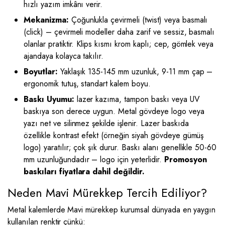
hızlı yazım imkânı verir.
Mekanizma:
Çoğunlukla çevirmeli (twist) veya basmalı
(click) – çevirmeli modeller daha zarif ve sessiz, basmalı
olanlar pratiktir. Klips kısmı krom kaplı; cep, gömlek veya
ajandaya kolayca takılır.
Boyutlar:
Yaklaşık 135-145 mm uzunluk, 9-11 mm çap –
ergonomik tutuş, standart kalem boyu.
Baskı Uyumu:
lazer kazıma, tampon baskı veya UV
baskıya son derece uygun. Metal gövdeye logo veya
yazı net ve silinmez şekilde işlenir. Lazer baskıda
özellikle kontrast efekt (örneğin siyah gövdeye gümüş
logo) yaratılır; çok şık durur. Baskı alanı genellikle 50-60
mm uzunluğundadır – logo için yeterlidir.
Promosyon
baskıları fiyatlara dahil değildir.
Neden Mavi Mürekkep Tercih Ediliyor?
Metal kalemlerde Mavi mürekkep kurumsal dünyada en yaygın
kullanılan renktir çünkü: