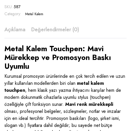
587
SKU:
587
quantity
Category:
Metal Kalem
Açıklama
Değerlendirmeler (0)
Metal Kalem Touchpen: Mavi
Mürekkep ve Promosyon Baskı
Uyumlu
Kurumsal promosyon ürünlerinde en çok tercih edilen ve uzun
yıllar kullanılan modellerden biri olan
metal kalem
touchpen
, hem klasik yazı yazma ihtiyacını karşılar hem de
modern dokunmatik cihazlarla uyumlu stylus (touchpen)
özelliğiyle çift fonksiyon sunar.
Mavi renk mürekkepli
olması, profesyonel belgeler, sözleşmeler, notlar ve imzalar
için en ideal tercihtir. Promosyon baskıları (logo, şirket ismi,
slogan vb.) fiyatlara dahil değildir; bu sayede net bütçe