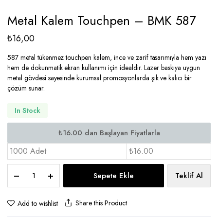
Metal Kalem Touchpen – BMK 587
₺
16,00
587 metal tükenmez touchpen kalem, ince ve zarif tasarımıyla hem yazı
hem de dokunmatik ekran kullanımı için idealdir. Lazer baskıya uygun
metal gövdesi sayesinde kurumsal promosyonlarda şık ve kalıcı bir
çözüm sunar.
In Stock
1000 Adet
₺16.00
Metal
Sepete Ekle
Teklif Al
Kalem
Touchpen
-
Share this Product
Add to wishlist
BMK