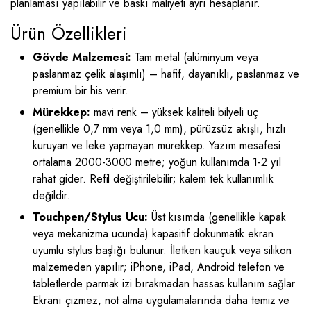
planlaması yapılabilir ve baskı maliyeti ayrı hesaplanır.
Ürün Özellikleri
Gövde Malzemesi:
Tam metal (alüminyum veya
paslanmaz çelik alaşımlı) – hafif, dayanıklı, paslanmaz ve
premium bir his verir.
Mürekkep:
mavi renk – yüksek kaliteli bilyeli uç
(genellikle 0,7 mm veya 1,0 mm), pürüzsüz akışlı, hızlı
kuruyan ve leke yapmayan mürekkep. Yazım mesafesi
ortalama 2000-3000 metre; yoğun kullanımda 1-2 yıl
rahat gider. Refil değiştirilebilir; kalem tek kullanımlık
değildir.
Touchpen/Stylus Ucu:
Üst kısımda (genellikle kapak
veya mekanizma ucunda) kapasitif dokunmatik ekran
uyumlu stylus başlığı bulunur. İletken kauçuk veya silikon
malzemeden yapılır; iPhone, iPad, Android telefon ve
tabletlerde parmak izi bırakmadan hassas kullanım sağlar.
Ekranı çizmez, not alma uygulamalarında daha temiz ve