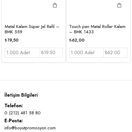
Metal Kalem Süper Jel Refil –
Touch pen Metal Roller Kalem
BMK 559
– BMK 1433
₺
19,50
₺
62,00
1.000 Adet
₺19.50
1.000 Adet
₺62.00
İletişim Bilgileri
Telefon:
0 (212) 481 58 80
E-Posta:
info@boyutpromosyon.com