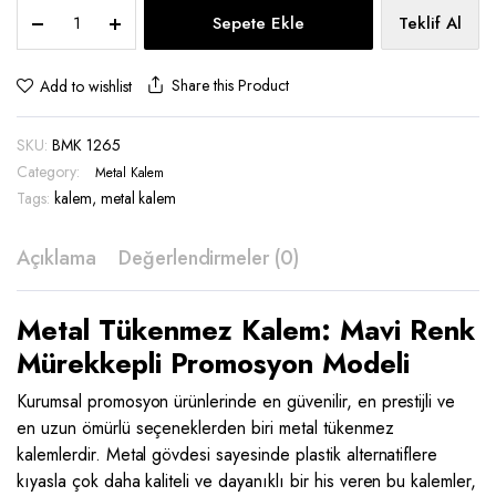
Metal
Sepete Ekle
Teklif Al
Tükenmez
Kalem
-
Share this Product
Add to wishlist
BMK
1265
SKU:
BMK 1265
quantity
Category:
Metal Kalem
Tags:
kalem
,
metal kalem
Açıklama
Değerlendirmeler (0)
Metal Tükenmez Kalem: Mavi Renk
Mürekkepli Promosyon Modeli
Kurumsal promosyon ürünlerinde en güvenilir, en prestijli ve
en uzun ömürlü seçeneklerden biri metal tükenmez
kalemlerdir. Metal gövdesi sayesinde plastik alternatiflere
kıyasla çok daha kaliteli ve dayanıklı bir his veren bu kalemler,