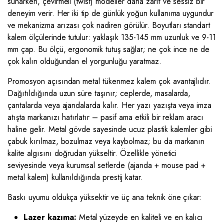
sunarken, çevirmeli (twist) modeller daha zarif ve sessiz bir
deneyim verir. Her iki tip de günlük yoğun kullanıma uygundur
ve mekanizma arızası çok nadiren görülür. Boyutları standart
kalem ölçülerinde tutulur: yaklaşık 135-145 mm uzunluk ve 9-11
mm çap. Bu ölçü, ergonomik tutuş sağlar; ne çok ince ne de
çok kalın olduğundan el yorgunluğu yaratmaz.
Promosyon açısından metal tükenmez kalem çok avantajlıdır.
Dağıtıldığında uzun süre taşınır; ceplerde, masalarda,
çantalarda veya ajandalarda kalır. Her yazı yazışta veya imza
atışta markanızı hatırlatır – pasif ama etkili bir reklam aracı
haline gelir. Metal gövde sayesinde ucuz plastik kalemler gibi
çabuk kırılmaz, bozulmaz veya kaybolmaz; bu da markanın
kalite algısını doğrudan yükseltir. Özellikle yönetici
seviyesinde veya kurumsal setlerde (ajanda + mouse pad +
metal kalem) kullanıldığında prestij katar.
Baskı uyumu oldukça yüksektir ve üç ana teknik öne çıkar:
Lazer kazıma:
Metal yüzeyde en kaliteli ve en kalıcı