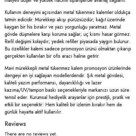
maliyeti düşer ve yüksek hacimli siparişlerde avantaj sağlanır.
Kullanım deneyimi açısından metal tükenmez kalemler oldukça
tatmin edicidir. Mürekkep akışı pürüzsüzdür; kağıt üzerinde
kaygan bir his bırakır ve yazı yorgunluğu yaratmaz. Metal
gövde düşmelere karşı koruma sağlar; uç kısmı hasar görmez.
Refil değişimi kolaydır; yedek refiller piyasada yaygın bulunur.
Bu özellikler kalemi sadece promosyon ürünü olmaktan çıkarıp
gerçekten kullanılan bir ofis aracı haline getirir.
Mavi mürekkepli metal tükenmez kalem promosyon ürünlerinde
dengeyi en iyi sağlayan modellerdendir. Şık metal gövdesi,
kaliteli yazım performansı, dayanıklılığı ve lazer
kazıma/UV/tampon baskı seçenekleriyle markanızı uzun süre
temsil eder. Kurumsal hediyelik arayanlar için prestijli, pratik ve
etkili bir seçenektir: Hem kaliteli bir izlenim bırakır hem de
günlük hayatta aktif kullanılır.
Reviews
There are no reviews yet.