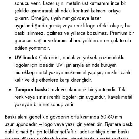
sonucu verir. Lazer ışını metalin üst katmanını ince bir
şekilde aşındırarak altındaki kontrast katmanı ortaya
çıkarır. Örneğin, siyah mat gövdeye lazer
uygulandığında gümüş veya renkli logo efekti oluşur; bu
baskı silinmez, çizilmez ve yıllarca bozulmaz. Premium bir
görünüm sağlar ve kurumsal hediyeliklerde en çok tercih
edilen yöntemdir.
UV baskı:
Çok renkli, parlak ve yüksek çözünürlüklü
logolar için idealdir. UV ışınlarıyla anında kuruyan
mürekkep metal yüzeye mükemmel yapışır; renkler canlı
kalır ve dış etkenlere karşı dirençlidir.
Tampon baskı:
hızlı ve ekonomik bir yöntemdir. Tek
renk veya sınırlı renkli logolar için uygundur; kavisli metal
yüzeyde bile net sonuç verir.
Baskı alanı genellikle gövdenin orta kısmında 50-60 mm
uzunluğundadır – logo veya yazı için yeterlidir. Fiyatlara baskı
dahil olmadığı için teklifler şeffaftır; adet arttıkça birim baskı