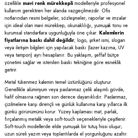
özellikle
mavi renk mürekkepli
modelleriyle profesyonel
kullanım gerektiren her alanda vazgeçilmezdir. Ofis
notlarından resmi belgeler, sözleşmeler, raporlar ve imzalar
için ideal olan mavi mürekkep, okunaklılığı, yumuşak tonu ve
kurumsal standartlara uygunluğuyla öne çıkar.
Kalemlerin
fiyatlarına baskı dahil değildir
; logo, şirket ismi, slogan
veya iletişim bilgileri için yapılacak baskı (lazer kazıma, UV
veya tampon) ayrı hesaplanır. Bu yaklaşım, şeffaf bütçe
yönetimi sağlar ve istenilen baskı tekniğine göre esneklik
getirir.
Metal tükenmez kalemin temel üstünlüğünü oluşturur.
Genellikle alüminyum veya paslanmaz çelik alaşımlı gövde,
hafif olmasına rağmen son derece dayanıklıdır. Paslanmaz,
çizilmelere karşı dirençli ve günlük kullanıma karşı yıllarca ilk
günkü görünümünü korur. Yüzey kaplaması mat, parlak,
fırçalanmış metalik veya soft-touch seçenekleriyle çeşitlenir.
Soft-touch modellerde elde yumuşak bir tutuş hissi oluşur;
uzun süreli yazım veya toplantılarda el yorgunluğunu azaltır.