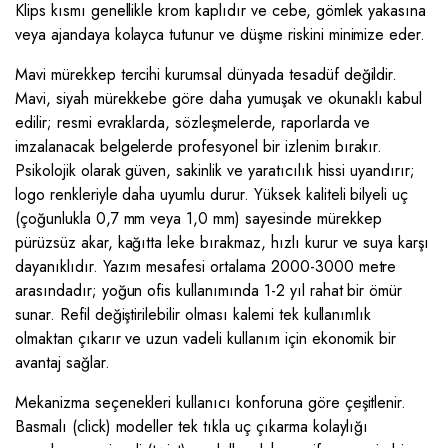
Klips kısmı genellikle krom kaplıdır ve cebe, gömlek yakasına
veya ajandaya kolayca tutunur ve düşme riskini minimize eder.
Mavi mürekkep tercihi kurumsal dünyada tesadüf değildir.
Mavi, siyah mürekkebe göre daha yumuşak ve okunaklı kabul
edilir; resmi evraklarda, sözleşmelerde, raporlarda ve
imzalanacak belgelerde profesyonel bir izlenim bırakır.
Psikolojik olarak güven, sakinlik ve yaratıcılık hissi uyandırır;
logo renkleriyle daha uyumlu durur. Yüksek kaliteli bilyeli uç
(çoğunlukla 0,7 mm veya 1,0 mm) sayesinde mürekkep
pürüzsüz akar, kağıtta leke bırakmaz, hızlı kurur ve suya karşı
dayanıklıdır. Yazım mesafesi ortalama 2000-3000 metre
arasındadır; yoğun ofis kullanımında 1-2 yıl rahat bir ömür
sunar. Refil değiştirilebilir olması kalemi tek kullanımlık
olmaktan çıkarır ve uzun vadeli kullanım için ekonomik bir
avantaj sağlar.
Mekanizma seçenekleri kullanıcı konforuna göre çeşitlenir.
Basmalı (click) modeller tek tıkla uç çıkarma kolaylığı