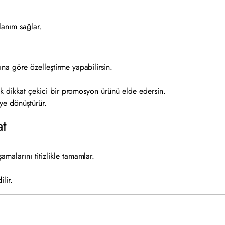
lanım sağlar.
na göre özelleştirme yapabilirsin.
ak dikkat çekici bir promosyon ürünü elde edersin.
ye dönüştürür.
at
alarını titizlikle tamamlar.
lir.