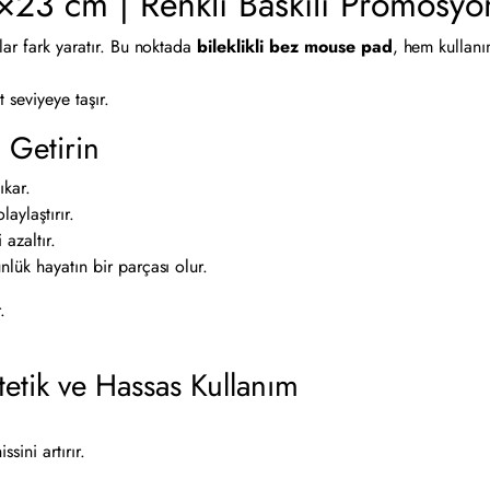
9×23 cm | Renkli Baskılı Promosy
lar fark yaratır. Bu noktada
bileklikli bez mouse pad
, hem kullanım
 seviyeye taşır.
 Getirin
ıkar.
aylaştırır.
azaltır.
nlük hayatın bir parçası olur.
.
etik ve Hassas Kullanım
ini artırır.