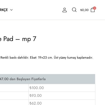
0
RKÇE
₺
0,00
se Pad – mp 7
. Renkli baskı dahildir. Ebat: 19×23 cm. Üst yüzey kumaş kaplamadır.
₺100.00
₺93.00
₺62.00