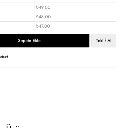
₺49.00
₺48.00
₺47.00
Sepete Ekle
Teklif Al
oduct