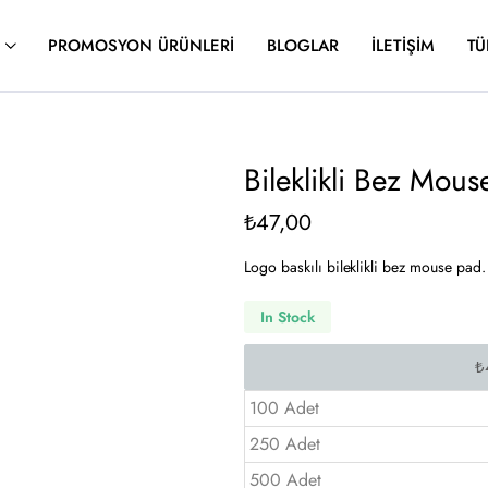
PROMOSYON ÜRÜNLERI
BLOGLAR
İLETIŞIM
TÜ
Bileklikli Bez Mou
₺
47,00
Logo baskılı bileklikli bez mouse pad
In Stock
100 Adet
250 Adet
500 Adet