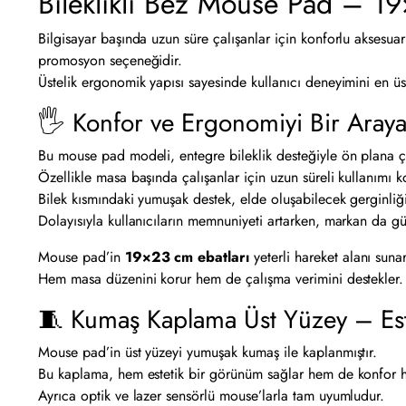
Bileklikli Bez Mouse Pad – 1
Bilgisayar başında uzun süre çalışanlar için konforlu aksesuar
promosyon seçeneğidir.
Üstelik ergonomik yapısı sayesinde kullanıcı deneyimini en üst
🖐 Konfor ve Ergonomiyi Bir Araya
Bu mouse pad modeli, entegre bileklik desteğiyle ön plana ç
Özellikle masa başında çalışanlar için uzun süreli kullanımı kol
Bilek kısmındaki yumuşak destek, elde oluşabilecek gerginliği 
Dolayısıyla kullanıcıların memnuniyeti artarken, markan da gü
Mouse pad’in
19×23 cm ebatları
yeterli hareket alanı sunar
Hem masa düzenini korur hem de çalışma verimini destekler.
🧵 Kumaş Kaplama Üst Yüzey – Est
Mouse pad’in üst yüzeyi yumuşak kumaş ile kaplanmıştır.
Bu kaplama, hem estetik bir görünüm sağlar hem de konfor hiss
Ayrıca optik ve lazer sensörlü mouse’larla tam uyumludur.