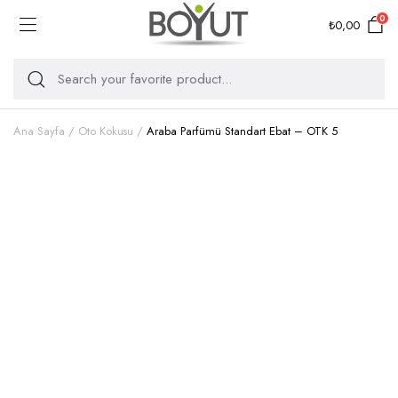
0
₺
0,00
Ana Sayfa
Oto Kokusu
Araba Parfümü Standart Ebat – OTK 5