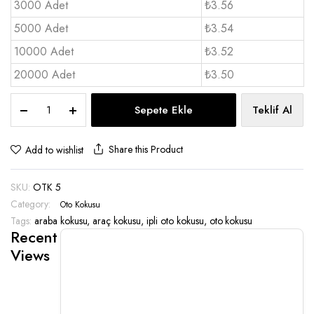
3000 Adet
₺3.56
5000 Adet
₺3.54
10000 Adet
₺3.52
20000 Adet
₺3.50
Araba
Sepete Ekle
Teklif Al
Parfümü
Standart
Ebat
Share this Product
Add to wishlist
-
OTK
SKU:
OTK 5
5
quantity
Category:
Oto Kokusu
Tags:
araba kokusu
,
araç kokusu
,
ipli oto kokusu
,
oto kokusu
Recent
Views