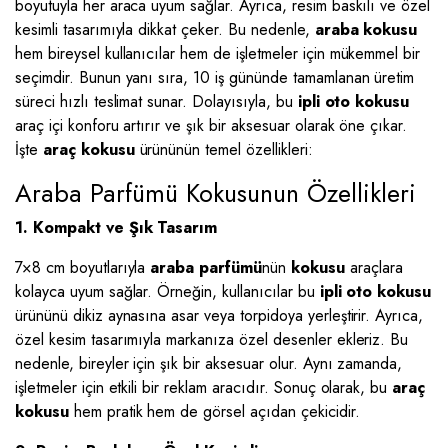
boyutuyla her araca uyum sağlar. Ayrıca, resim baskılı ve özel
kesimli tasarımıyla dikkat çeker. Bu nedenle,
araba kokusu
hem bireysel kullanıcılar hem de işletmeler için mükemmel bir
seçimdir. Bunun yanı sıra, 10 iş gününde tamamlanan üretim
süreci hızlı teslimat sunar. Dolayısıyla, bu
ipli oto kokusu
araç içi konforu artırır ve şık bir aksesuar olarak öne çıkar.
İşte
araç kokusu
ürününün temel özellikleri:
Araba Parfümü Kokusunun Özellikleri
1. Kompakt ve Şık Tasarım
7×8 cm boyutlarıyla
araba parfümü
nün
kokusu
araçlara
kolayca uyum sağlar. Örneğin, kullanıcılar bu
ipli oto kokusu
ürününü dikiz aynasına asar veya torpidoya yerleştirir. Ayrıca,
özel kesim tasarımıyla markanıza özel desenler ekleriz. Bu
nedenle, bireyler için şık bir aksesuar olur. Aynı zamanda,
işletmeler için etkili bir reklam aracıdır. Sonuç olarak, bu
araç
kokusu
hem pratik hem de görsel açıdan çekicidir.