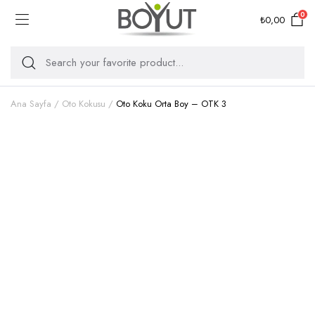
0
₺
0,00
Ana Sayfa
Oto Kokusu
Oto Koku Orta Boy – OTK 3