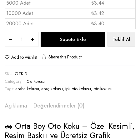
5000 Adet
₺3.44
10000 Adet
₺3.42
20000 Adet
₺3.40
Oto
Sepete Ekle
Teklif Al
Koku
Orta
Boy
Share this Product
Add to wishlist
-
OTK
SKU:
OTK 3
3
quantity
Category:
Oto Kokusu
Tags:
araba kokusu
,
araç kokusu
,
ipli oto kokusu
,
oto kokusu
Açıklama
Değerlendirmeler (0)
🚗 Orta Boy Oto Koku – Özel Kesimli,
Resim Baskılı ve Ücretsiz Grafik