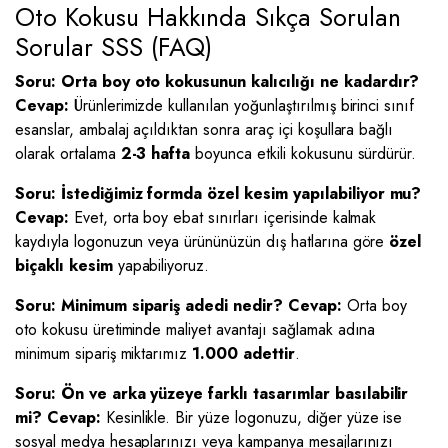
Oto Kokusu Hakkında Sıkça Sorulan
Sorular SSS (FAQ)
Soru: Orta boy oto kokusunun kalıcılığı ne kadardır?
Cevap:
Ürünlerimizde kullanılan yoğunlaştırılmış birinci sınıf
esanslar, ambalaj açıldıktan sonra araç içi koşullara bağlı
olarak ortalama
2-3 hafta
boyunca etkili kokusunu sürdürür.
Soru: İstediğimiz formda özel kesim yapılabiliyor mu?
Cevap:
Evet, orta boy ebat sınırları içerisinde kalmak
kaydıyla logonuzun veya ürününüzün dış hatlarına göre
özel
biçaklı kesim
yapabiliyoruz.
Soru: Minimum sipariş adedi nedir?
Cevap:
Orta boy
oto kokusu üretiminde maliyet avantajı sağlamak adına
minimum sipariş miktarımız
1.000 adettir
.
Soru: Ön ve arka yüzeye farklı tasarımlar basılabilir
mi?
Cevap:
Kesinlikle. Bir yüze logonuzu, diğer yüze ise
sosyal medya hesaplarınızı veya kampanya mesajlarınızı