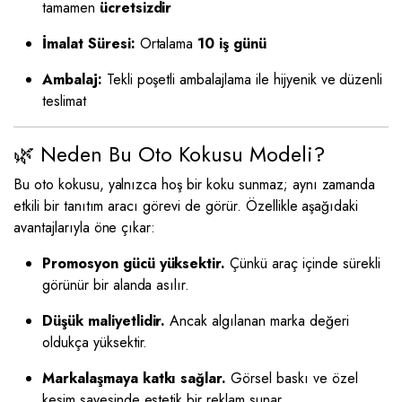
tamamen
ücretsizdir
İmalat Süresi:
Ortalama
10 iş günü
Ambalaj:
Tekli poşetli ambalajlama ile hijyenik ve düzenli
teslimat
🌿 Neden Bu Oto Kokusu Modeli?
Bu oto kokusu, yalnızca hoş bir koku sunmaz; aynı zamanda
etkili bir tanıtım aracı görevi de görür. Özellikle aşağıdaki
avantajlarıyla öne çıkar:
Promosyon gücü yüksektir.
Çünkü araç içinde sürekli
görünür bir alanda asılır.
Düşük maliyetlidir.
Ancak algılanan marka değeri
oldukça yüksektir.
Markalaşmaya katkı sağlar.
Görsel baskı ve özel
kesim sayesinde estetik bir reklam sunar.