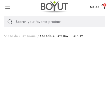
0
₺
0,00
Ana Sayfa
Oto Kokusu
Oto Kokusu Orta Boy – OTK 19