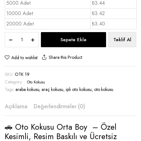
5000 Adet
₺3.44
10000 Adet
₺3.42
20000 Adet
₺3.40
Oto
Sepete Ekle
Teklif Al
Kokusu
Orta
Boy
Share this Product
Add to wishlist
-
OTK
SKU:
OTK 19
19
quantity
Category:
Oto Kokusu
Tags:
araba kokusu
,
araç kokusu
,
ipli oto kokusu
,
oto kokusu
Açıklama
Değerlendirmeler (0)
🚗 Oto Kokusu Orta Boy – Özel
Kesimli, Resim Baskılı ve Ücretsiz