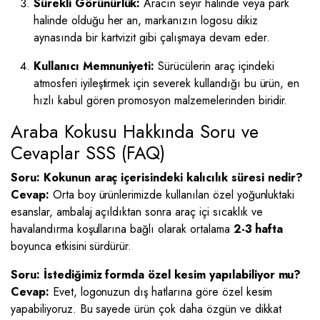
Sürekli Görünürlük:
Aracın seyir halinde veya park
halinde olduğu her an, markanızın logosu dikiz
aynasında bir kartvizit gibi çalışmaya devam eder.
Kullanıcı Memnuniyeti:
Sürücülerin araç içindeki
atmosferi iyileştirmek için severek kullandığı bu ürün, en
hızlı kabul gören promosyon malzemelerinden biridir.
Araba Kokusu Hakkında Soru ve
Cevaplar SSS (FAQ)
Soru: Kokunun araç içerisindeki kalıcılık süresi nedir?
Cevap:
Orta boy ürünlerimizde kullanılan özel yoğunluktaki
esanslar, ambalaj açıldıktan sonra araç içi sıcaklık ve
havalandırma koşullarına bağlı olarak ortalama
2-3 hafta
boyunca etkisini sürdürür.
Soru: İstediğimiz formda özel kesim yapılabiliyor mu?
Cevap:
Evet, logonuzun dış hatlarına göre özel kesim
yapabiliyoruz. Bu sayede ürün çok daha özgün ve dikkat