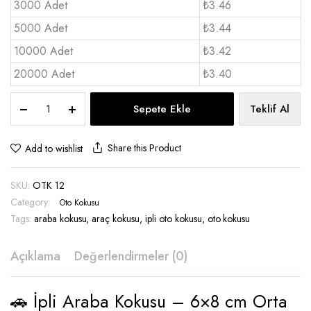
3000 Adet
₺3.46
5000 Adet
₺3.44
10000 Adet
₺3.42
20000 Adet
₺3.40
İpli
Sepete Ekle
Teklif Al
Araba
Kokusu
Orta
Share this Product
Add to wishlist
Boy
-
SKU:
OTK 12
OTK
12
Category:
Oto Kokusu
quantity
Tags:
araba kokusu
,
araç kokusu
,
ipli oto kokusu
,
oto kokusu
Açıklama
Değerlendirmeler (0)
🚗 İpli Araba Kokusu – 6×8 cm Orta