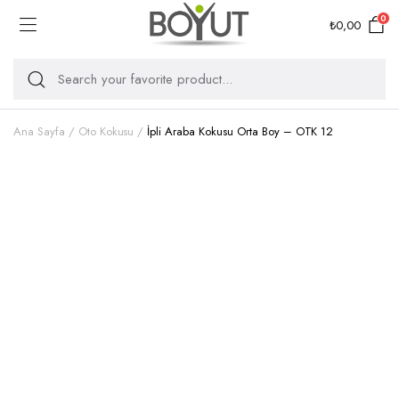
0
₺
0,00
Ana Sayfa
Oto Kokusu
İpli Araba Kokusu Orta Boy – OTK 12