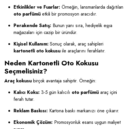
Etkinlikler ve Fuarlar:
Örneğin, lansmanlarda dağıtılan
oto parfümü
etkili bir promosyon aracıdır.
Perakende Satış:
Bunun yanı sıra, hediyelik eşya
mağazaları için cazip bir üründür.
Kişisel Kullanım:
Sonuç olarak, araç sahipleri
kartonetli oto kokusu
ile araçlarını ferahlatır.
Neden Kartonetli Oto Kokusu
Seçmelisiniz?
Araç kokusu
birçok avantaja sahiptir. Örneğin:
Kalıcı Koku:
3-5 gün kalıcılı
oto parfümü
araç içini
ferah tutar.
Reklam Baskısı:
Kartona baskı markanızı öne çıkarır.
Ekonomik Çözüm:
Promosyonluk esans uygun maliyet