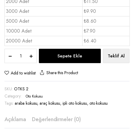
2000 Adet
₺11.50
3000 Adet
₺9.90
5000 Adet
₺8.60
10000 Adet
₺7.90
20000 Adet
₺6.40
Kartonetli
Sepete Ekle
Teklif Al
Oto
Koku
Promosyonluk
Share this Product
Add to wishlist
-
OTKS
SKU:
OTKS 2
2
quantity
Category:
Oto Kokusu
Tags:
araba kokusu
,
araç kokusu
,
ipli oto kokusu
,
oto kokusu
Açıklama
Değerlendirmeler (0)