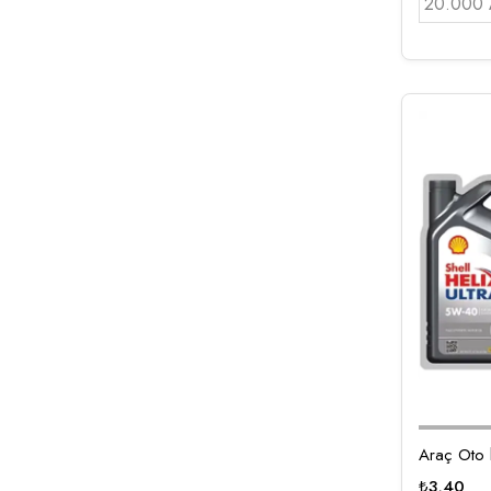
20.000 
Araç Oto
₺
3,40