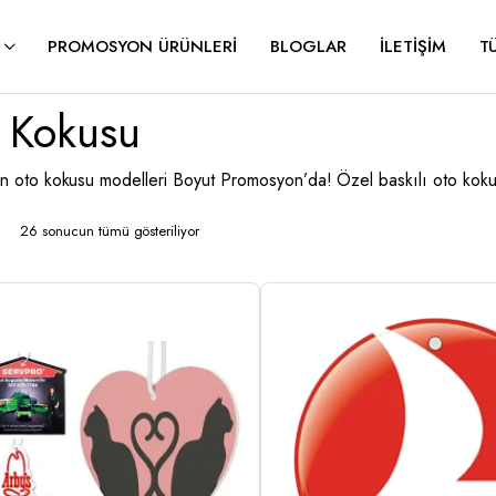
PROMOSYON ÜRÜNLERI
BLOGLAR
İLETIŞIM
T
 Kokusu
 oto kokusu modelleri Boyut Promosyon’da! Özel baskılı oto kokular
26 sonucun tümü gösteriliyor
En
yeniye
göre
sıralandı