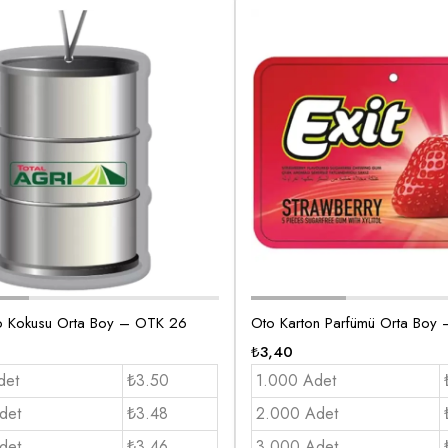
o Kokusu Orta Boy – OTK 26
Oto Karton Parfümü Orta Boy
₺
3,40
det
₺3.50
1.000 Adet
det
₺3.48
2.000 Adet
det
₺3.46
3.000 Adet