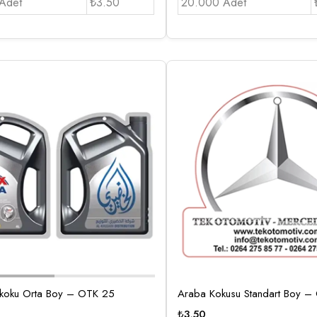
Adet
₺3.50
20.000 Adet
 koku Orta Boy – OTK 25
Araba Kokusu Standart Boy –
₺
3,50