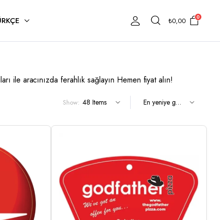
0
ÜRKÇE
₺
0,00
ı ile aracınızda ferahlık sağlayın Hemen fiyat alın!
Show: