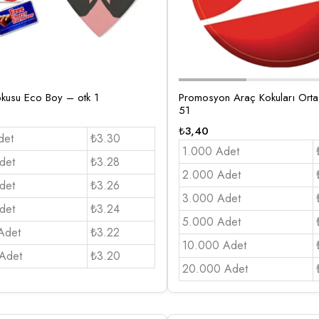
kokusu Eco Boy – otk 1
Promosyon Araç Kokuları Ort
51
₺
3,40
det
₺3.30
1.000 Adet
det
₺3.28
2.000 Adet
det
₺3.26
3.000 Adet
det
₺3.24
5.000 Adet
Adet
₺3.22
10.000 Adet
Adet
₺3.20
20.000 Adet