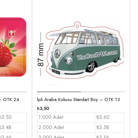
 – OTK 24
İpli Araba Kokusu Standart Boy – OTK 13
₺
3,50
₺3.50
1.000 Adet
₺3.60
₺3.48
2.000 Adet
₺3.58
₺3.46
3.000 Adet
₺3.56