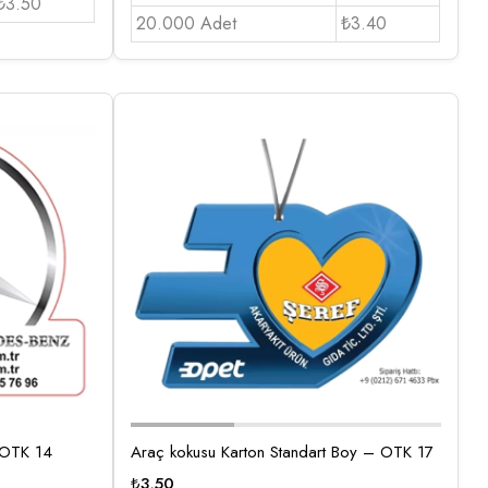
₺3.50
20.000 Adet
₺3.40
 OTK 14
Araç kokusu Karton Standart Boy – OTK 17
₺
3,50