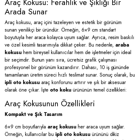
Araç Kokusu: Ferahlık ve Şıklığı Bir
Arada Sunar
Araç kokusu, araç içini tazeleyen ve estetik bir görünüm
sunan yenilikçi bir üründür. Örneğin, 6×9 cm standart
boyutuyla her araca kolayca uyum sağlar. Ayrıca, resim baskılı
ve özel kesimli tasarımıyla dikkat çeker. Bu nedenle,
araba
kokusu
hem bireysel kullanıcılar hem de işletmeler için ideal
bir seçimdir. Bunun yanı sıra, ücretsiz grafik çalışması
profesyonel bir görünüm kazandırır. Dahası, 10 iş gününde
tamamlanan üretim süreci hızlı teslimat sunar. Sonuç olarak, bu
ipli oto kokusu
araç konforunu artırır ve şık bir aksesuar
olarak öne çıkar. İşte
oto koku
ürününün temel özellikleri:
Araç Kokusunun Özellikleri
Kompakt ve Şık Tasarım
6×9 cm boyutlarıyla
araç kokusu
her araca uyum sağlar.
Örneğin, kullanıcılar bu
ipli oto kokusu
ürününü dikiz