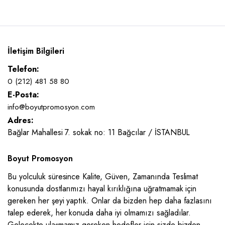
İletişim Bilgileri
Telefon:
0 (212) 481 58 80
E-Posta:
info@boyutpromosyon.com
Adres:
Bağlar Mahallesi 7. sokak no: 11 Bağcılar / İSTANBUL
Boyut Promosyon
Bu yolculuk süresince Kalite, Güven, Zamanında Teslimat
konusunda dostlarımızı hayal kırıklığına uğratmamak için
gereken her şeyi yaptık. Onlar da bizden hep daha fazlasını
talep ederek, her konuda daha iyi olmamızı sağladılar.
Gelecekte ulaşmamız gereken hedefler için sizde bizden