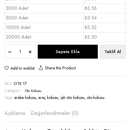
3000 Adet
₺3.56
5000 Adet
₺3.54
10000 Adet
₺3.52
20000 Adet
₺3.50
Araç
Sepete Ekle
Teklif Al
kokusu
Karton
Standart
Share this Product
Add to wishlist
Boy
-
SKU:
OTK 17
OTK
17
Category:
Oto Kokusu
quantity
Tags:
araba kokusu
,
araç kokusu
,
ipli oto kokusu
,
oto kokusu
Açıklama
Değerlendirmeler (0)