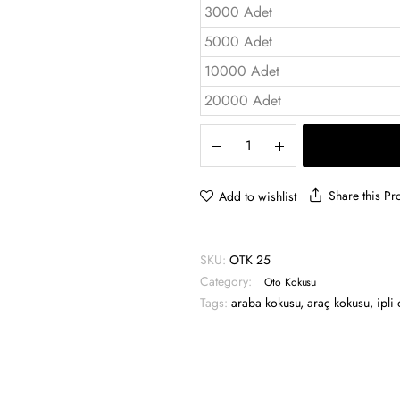
3000 Adet
5000 Adet
10000 Adet
20000 Adet
Araç
Oto
koku
Orta
Share this Pr
Add to wishlist
Boy
-
OTK
SKU:
OTK 25
25
Category:
quantity
Oto Kokusu
Tags:
araba kokusu
,
araç kokusu
,
ipli