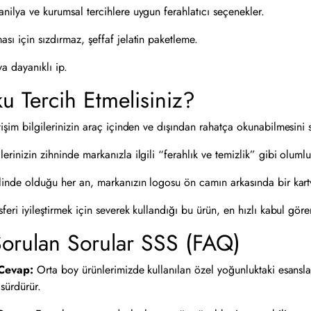
lya ve kurumsal tercihlere uygun ferahlatıcı seçenekler.
sı için sızdırmaz, şeffaf jelatin paketleme.
a dayanıklı ip.
 Tercih Etmelisiniz?
işim bilgilerinizin araç içinden ve dışından rahatça okunabilmesini 
rinizin zihninde markanızla ilgili “ferahlık ve temizlik” gibi olumlu
linde olduğu her an, markanızın logosu ön camın arkasında bir kart
feri iyileştirmek için severek kullandığı bu ürün, en hızlı kabul gö
orulan Sorular SSS (FAQ)
Cevap:
Orta boy ürünlerimizde kullanılan özel yoğunluktaki esanslar
sürdürür.