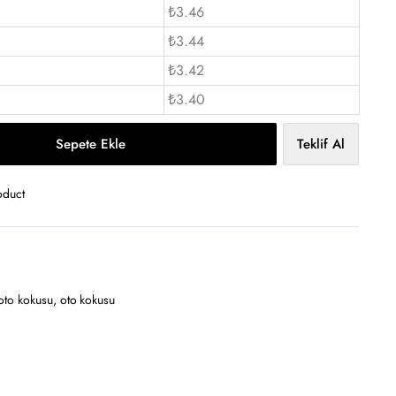
₺3.46
₺3.44
₺3.42
₺3.40
Sepete Ekle
Teklif Al
oduct
 oto kokusu
,
oto kokusu