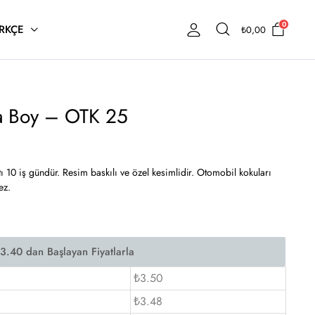
0
RKÇE
₺
0,00
a Boy – OTK 25
 10 iş gündür. Resim baskılı ve özel kesimlidir. Otomobil kokuları
ez.
₺3.50
₺3.48