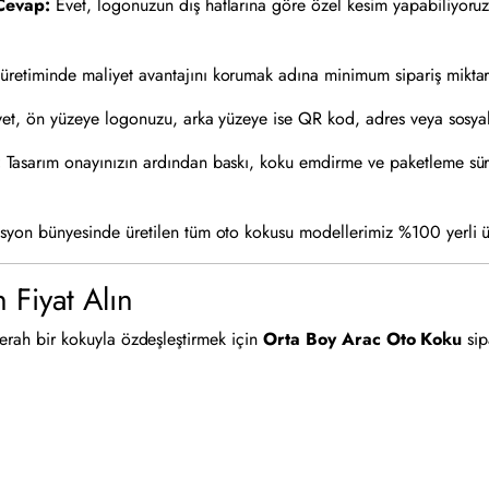
Cevap:
Evet, logonuzun dış hatlarına göre özel kesim yapabiliyoru
retiminde maliyet avantajını korumak adına minimum sipariş mikta
et, ön yüzeye logonuzu, arka yüzeye ise QR kod, adres veya sosyal me
:
Tasarım onayınızın ardından baskı, koku emdirme ve paketleme sür
yon bünyesinde üretilen tüm oto kokusu modellerimiz %100 yerli ü
 Fiyat Alın
 ferah bir kokuyla özdeşleştirmek için
Orta Boy Arac Oto Koku
sipa