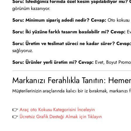
Soru: İstediğimiz formda özel kesim yapılabiliyor mu?
görünüm kazanıyor.
Soru: Minimum sipariş adedi nedir?
Cevap:
Oto kokusu ü
Soru: İki yüzüne farklı tasarım basılabilir mi?
Cevap:
Ev
Soru: Üretim ve teslimat süreci ne kadar sürer?
Cevap
sağlıyoruz.
Soru: Ürünler yerli üretim mi?
Cevap:
Evet, Boyut Promos
Markanızı Ferahlıkla Tanıtın: Hemen
Müşterilerinizin araçlarında kalıcı bir iz bırakmak, markanızı
👉
Araç oto Kokusu Kategorisini İnceleyin
👉
Ücretsiz Grafik Desteği Almak için Tıklayın