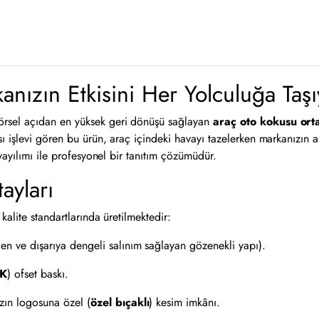
nızın Etkisini Her Yolculuğa Taşı
örsel açıdan en yüksek geri dönüşü sağlayan
araç oto kokusu ort
işlevi gören bu ürün, araç içindeki havayı tazelerken markanızın akıl
yayılımı ile profesyonel bir tanıtım çözümüdür.
ayları
alite standartlarında üretilmektedir:
n ve dışarıya dengeli salınım sağlayan gözenekli yapı).
K
) ofset baskı.
zın logosuna özel (
özel bıçaklı
) kesim imkânı.