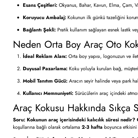
Esans Çeşitleri:
Okyanus, Bahar, Kavun, Elma, Çam, Vani
Koruyucu Ambalaj:
Kokunun ilk günkü tazeliğini koruma
Bağlantı Şekli:
Pratik kullanım sağlayan esnek lastik vey
Neden Orta Boy Araç Oto Koku
İdeal Reklam Alanı:
Orta boy yapısı, logonuzun ve ilet
Duyusal Pazarlama:
Koku yoluyla kurulan bağ, müşterile
Mobil Tanıtım Gücü:
Aracın seyir halinde veya park ha
Kullanıcı Memnuniyeti:
Sürücülerin araç içindeki atmos
Araç Kokusu Hakkında Sıkça S
Soru: Kokunun araç içerisindeki kalıcılık süresi nedir?
koşullarına bağlı olarak ortalama
2-3 hafta
boyunca etkisini 