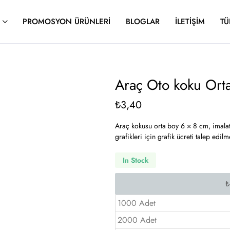
PROMOSYON ÜRÜNLERI
BLOGLAR
İLETIŞIM
TÜ
Araç Oto koku Ort
₺
3,40
Araç kokusu orta boy 6 × 8 cm, imalatı
grafikleri için grafik ücreti talep edilm
In Stock
1000 Adet
2000 Adet