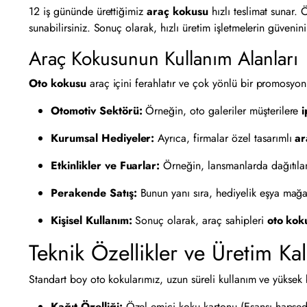
12 iş gününde ürettiğimiz
araç kokusu
hızlı teslimat sunar. 
sunabilirsiniz. Sonuç olarak, hızlı üretim işletmelerin güvenini
Araç Kokusunun Kullanım Alanları
Oto kokusu
araç içini ferahlatır ve çok yönlü bir promosyon 
Otomotiv Sektörü:
Örneğin, oto galeriler müşterilere
i
Kurumsal Hediyeler:
Ayrıca, firmalar özel tasarımlı
ar
Etkinlikler ve Fuarlar:
Örneğin, lansmanlarda dağıtıl
Perakende Satış:
Bunun yanı sıra, hediyelik eşya mağaz
Kişisel Kullanım:
Sonuç olarak, araç sahipleri
oto kok
Teknik Özellikler ve Üretim Kal
Standart boy oto kokularımız, uzun süreli kullanım ve yüksek ba
Kağıt Özelliği:
Özel emici koku kartonu (Esansı hapsede