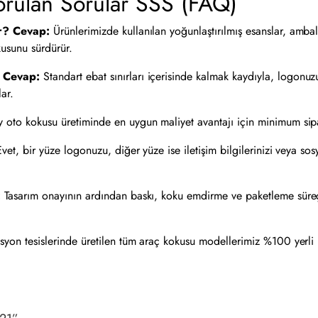
orulan Sorular SSS (FAQ)
r?
Cevap:
Ürünlerimizde kullanılan yoğunlaştırılmış esanslar, ambal
kusunu sürdürür.
Cevap:
Standart ebat sınırları içerisinde kalmak kaydıyla, logonuz
ar.
 oto kokusu üretiminde en uygun maliyet avantajı için minimum sipa
vet, bir yüze logonuzu, diğer yüze ise iletişim bilgilerinizi veya so
:
Tasarım onayının ardından baskı, koku emdirme ve paketleme süreçl
yon tesislerinde üretilen tüm araç kokusu modellerimiz %100 yerli 