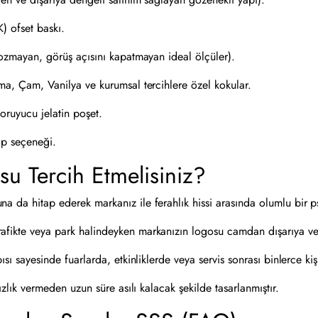
) ofset baskı.
ozmayan, görüş açısını kapatmayan ideal ölçüler).
ma, Çam, Vanilya ve kurumsal tercihlere özel kokular.
oruyucu jelatin poşet.
 ip seçeneği.
u Tercih Etmelisiniz?
 da hitap ederek markanız ile ferahlık hissi arasında olumlu bir ps
afikte veya park halindeyken markanızın logosu camdan dışarıya v
sı sayesinde fuarlarda, etkinliklerde veya servis sonrası binlerce kişiy
zlık vermeden uzun süre asılı kalacak şekilde tasarlanmıştır.