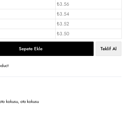
₺3.56
₺3.54
₺3.52
₺3.50
Sepete Ekle
Teklif Al
oduct
 oto kokusu
,
oto kokusu