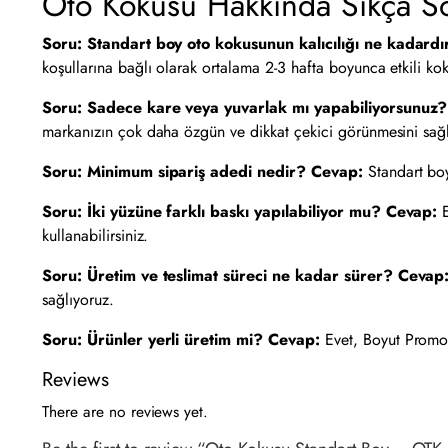
Oto Kokusu Hakkında Sıkça S
Soru: Standart boy oto kokusunun kalıcılığı ne kadardı
koşullarına bağlı olarak ortalama 2-3 hafta boyunca etkili ko
Soru: Sadece kare veya yuvarlak mı yapabiliyorsunuz?
markanızın çok daha özgün ve dikkat çekici görünmesini sağl
Soru: Minimum sipariş adedi nedir?
Cevap:
Standart boy
Soru: İki yüzüne farklı baskı yapılabiliyor mu?
Cevap:
E
kullanabilirsiniz.
Soru: Üretim ve teslimat süreci ne kadar sürer?
Cevap
sağlıyoruz.
Soru: Ürünler yerli üretim mi?
Cevap:
Evet, Boyut Promos
Reviews
There are no reviews yet.