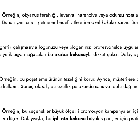
 Örneğin, okyanus ferahlığı, lavanta, narenciye veya odunsu notalar
 Bunun yanı sıra, işletmeler hedef kitlelerine özel kokular sunar. Sonu
 grafik çalışmasıyla logonuzu veya sloganınızı profesyonelce uygular
hediyelik eşya mağazaları bu
araba
kokusuy
la
dikkat çeker. Dolayısı
r. Örneğin, bu poşetleme ürünün tazeliğini korur. Ayrıca, müşteriler
kullanır. Sonuç olarak, bu özellik perakende satış ve toplu dağıtım 
. Örneğin, bu seçenekler büyük ölçekli promosyon kampanyaları için
tler düşer. Dolayısıyla, bu
ipli oto kokusu
büyük siparişler için prati