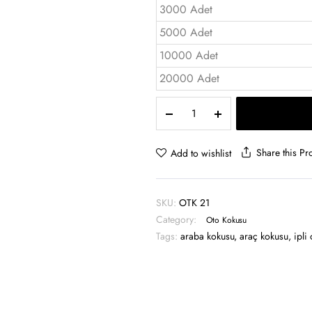
3000 Adet
5000 Adet
10000 Adet
20000 Adet
Oto
Kokusu
Standart
Boy
Share this Pr
Add to wishlist
-
OTK
21
SKU:
OTK 21
quantity
Category:
Oto Kokusu
Tags:
araba kokusu
,
araç kokusu
,
ipli