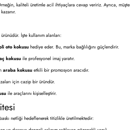
Örneğin, kaliteli üretimle acil ihtiyaçlara cevap veririz. Ayrıca, müşte
 kazanır.
ürünüdür. İşte kullanım alanları:
pli oto kokusu
hediye eder. Bu, marka bağlılığını güçlendirir.
aç kokusu
ile profesyonel imaj yaratır.
an
araba kokusu
etkili bir promosyon aracıdır.
aları için cazip bir üründür.
usu
ile araçlarını kişiselleştirir.
itesi
skı netliği hedeflenerek titizlikle üretilmektedir:
n ve dışarıya dengeli salınım sağlayan gözenekli yapı).