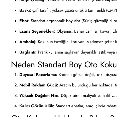
Baskı:
Çift taraflı, yüksek çözünürlüklü tam renkli (CMYK
Ebat:
Standart ergonomik boyutlar (Sürüş güvenliğini b
Esans Seçenekleri:
Okyanus, Bahar Esintisi, Kavun, El
Ambalaj:
Kokunun tazeliğini koruyan, sızdırmaz şeffaf k
Bağlantı:
Pratik kullanım sağlayan dayanıklı lastik veya
Neden Standart Boy Oto Kokus
Duyusal Pazarlama:
Sadece görsel değil, koku duyusuna
Mobil Reklam Gücü:
Aracın bulunduğu her noktada, tr
Yüksek Dağıtım Hızı:
Düşük birim maliyeti ve hafif yapı
Kalıcı Görünürlük:
Standart ebatlar, araç içinde rahatsı