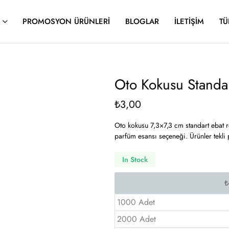
PROMOSYON ÜRÜNLERI
BLOGLAR
İLETIŞIM
TÜ
Oto Kokusu Standa
₺
3,00
Oto kokusu 7,3×7,3 cm standart ebat re
parfüm esansı seçeneği. Ürünler tekli
In Stock
1000 Adet
2000 Adet