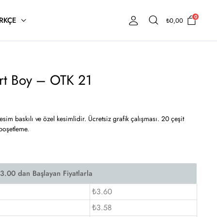
0
RKÇE
₺
0,00
rt Boy – OTK 21
sim baskılı ve özel kesimlidir. Ücretsiz grafik çalışması. 20 çeşit
 poşetleme.
₺3.60
₺3.58