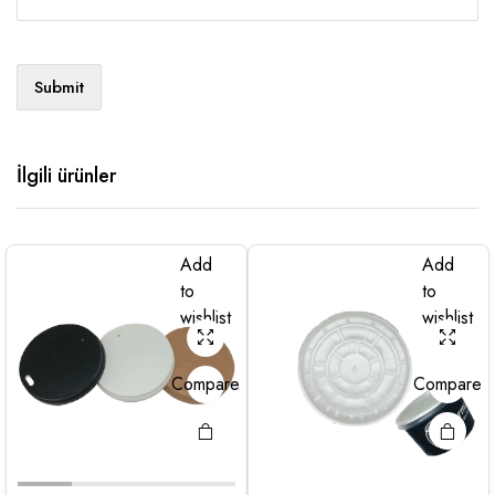
İlgili ürünler
Add
Add
to
to
wishlist
wishlist
Compare
Compare