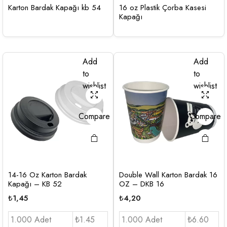
Karton Bardak Kapağı kb 54
16 oz Plastik Çorba Kasesi
Kapağı
Add
Add
to
to
wishlist
wishlist
Compare
Compare
14-16 Oz Karton Bardak
Double Wall Karton Bardak 16
Kapağı – KB 52
OZ – DKB 16
₺
1,45
₺
4,20
1.000 Adet
₺1.45
1.000 Adet
₺6.60