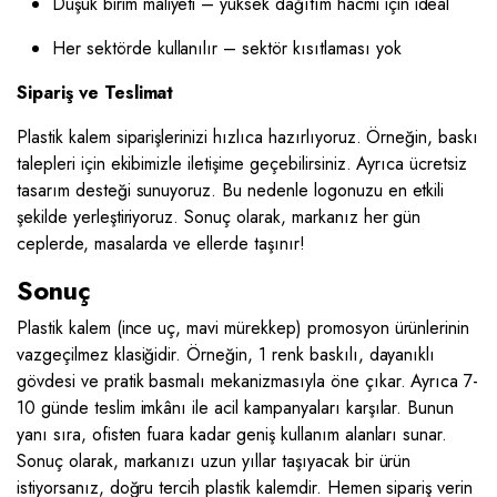
Düşük birim maliyeti – yüksek dağıtım hacmi için ideal
Her sektörde kullanılır – sektör kısıtlaması yok
Sipariş ve Teslimat
Plastik kalem siparişlerinizi hızlıca hazırlıyoruz. Örneğin, baskı
talepleri için ekibimizle iletişime geçebilirsiniz. Ayrıca ücretsiz
tasarım desteği sunuyoruz. Bu nedenle logonuzu en etkili
şekilde yerleştiriyoruz. Sonuç olarak, markanız her gün
ceplerde, masalarda ve ellerde taşınır!
Sonuç
Plastik kalem (ince uç, mavi mürekkep) promosyon ürünlerinin
vazgeçilmez klasiğidir. Örneğin, 1 renk baskılı, dayanıklı
gövdesi ve pratik basmalı mekanizmasıyla öne çıkar. Ayrıca 7-
10 günde teslim imkânı ile acil kampanyaları karşılar. Bunun
yanı sıra, ofisten fuara kadar geniş kullanım alanları sunar.
Sonuç olarak, markanızı uzun yıllar taşıyacak bir ürün
istiyorsanız, doğru tercih plastik kalemdir. Hemen sipariş verin