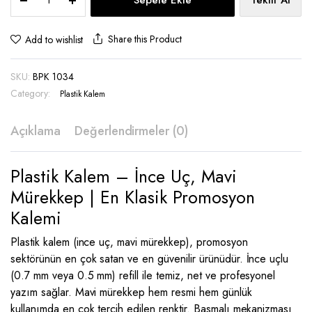
Sepete Ekle
Teklif Al
Kalem
-
BPK
Share this Product
Add to wishlist
1034
quantity
SKU:
BPK 1034
Category:
Plastik Kalem
Açıklama
Değerlendirmeler (0)
Plastik Kalem – İnce Uç, Mavi
Mürekkep | En Klasik Promosyon
Kalemi
Plastik kalem (ince uç, mavi mürekkep), promosyon
sektörünün en çok satan ve en güvenilir ürünüdür. İnce uçlu
(0.7 mm veya 0.5 mm) refill ile temiz, net ve profesyonel
yazım sağlar. Mavi mürekkep hem resmi hem günlük
kullanımda en çok tercih edilen renktir. Basmalı mekanizması