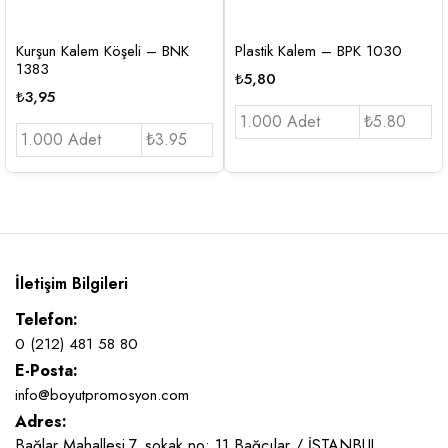
Kurşun Kalem Köşeli – BNK
Plastik Kalem – BPK 1030
1383
₺
5,80
₺
3,95
1.000 Adet
₺5.80
1.000 Adet
₺3.95
İletişim Bilgileri
Telefon:
0 (212) 481 58 80
E-Posta:
info@boyutpromosyon.com
Adres:
Bağlar Mahallesi 7. sokak no: 11 Bağcılar / İSTANBUL